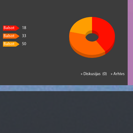
Balsot
18
Balsot
33
Balsot
50
» Diskusijas (0)
» Arhīvs