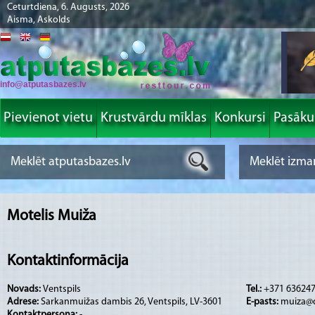
Ceturtdiena, 6. Augusts, 2026
Aisma, Askolds
info@atputasbazes.lv
Pievienot vietu
Krustvārdu mīklas
Konkursi
Pasāk
Motelis Muiža
Kontaktinformācija
Novads:
Ventspils
Tel.:
+371 636247
Adrese:
Sarkanmuižas dambis 26, Ventspils, LV-3601
E-pasts:
muiza@d
Kontaktpersona:
-