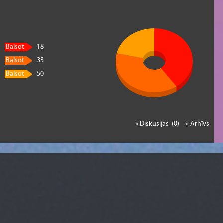
Balsot
18
Balsot
33
Balsot
50
» Diskusijas (0)
» Arhīvs