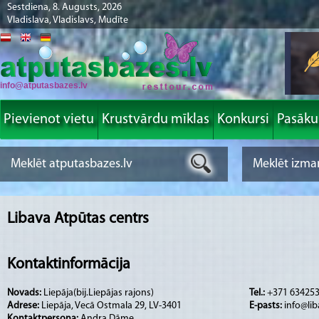
Sestdiena, 8. Augusts, 2026
Vladislava, Vladislavs, Mudīte
info@atputasbazes.lv
Pievienot vietu
Krustvārdu mīklas
Konkursi
Pasāk
Libava Atpūtas centrs
Kontaktinformācija
Novads:
Liepāja(bij.Liepājas rajons)
Tel.:
+371 63425
Adrese:
Liepāja, Vecā Ostmala 29, LV-3401
E-pasts:
info@lib
Kontaktpersona:
Andra Dāme