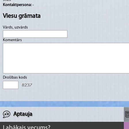
Kontaktpersona:
-
Viesu grāmata
Vārds, uzvārds
Komentārs
Drošības kods
Aptauja
Labākais vecums?