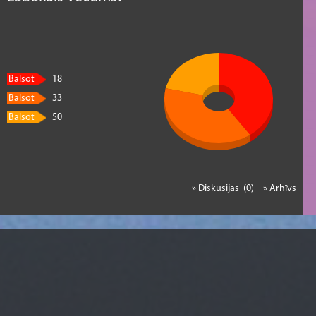
Balsot
18
Balsot
33
Balsot
50
» Diskusijas (0)
» Arhīvs