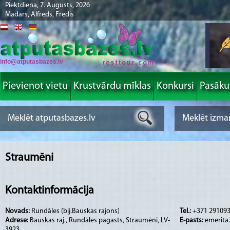
Piektdiena, 7. Augusts, 2026
Madars, Alfrēds, Fredis
info@atputasbazes.lv
Pievienot vietu
Krustvārdu mīklas
Konkursi
Pasāk
Straumēni
Kontaktinformācija
Novads:
Rundāles (bij.Bauskas rajons)
Tel.:
+371 29109
Adrese:
Bauskas raj., Rundāles pagasts, Straumēni, LV-
E-pasts:
emerita
3923