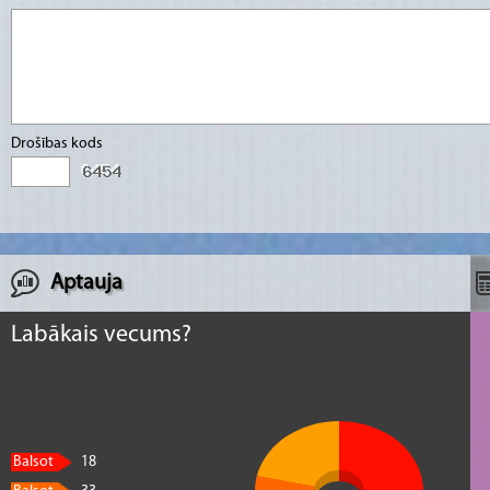
Drošības kods
Aptauja
Labākais vecums?
Balsot
18