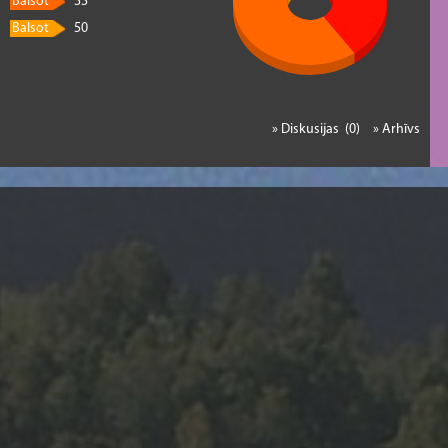
Balsot
33
Balsot
50
» Diskusijas (0)
» Arhīvs