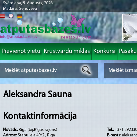
Svētdiena, 9. Augusts, 2026
Madara, Genoveva
info@atputasbazes.lv
Pievienot vietu
Krustvārdu mīklas
Konkursi
Pasāk
Aleksandra Sauna
Kontaktinformācija
Novads:
Rīga (bij.Rīgas rajons)
Tel.:
+371 29233
Adrese:
Stabu iela 49/2 , Rīga
E-pasts:
aleksan