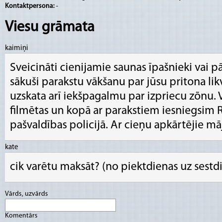
Kontaktpersona:
-
Viesu grāmata
kaimiņi
Sveicināti cienijamie saunas īpašnieki vai 
sākuši parakstu vākšanu par jūsu pritona likv
uzskata arī iekšpagalmu par izpriecu zõnu. V
filmētas un kopā ar parakstiem iesniegsim
pašvaldības policijā. Ar cieņu apkārtējie māj
kate
cik varētu maksāt? (no piektdienas uz sestd
Vārds, uzvārds
Komentārs