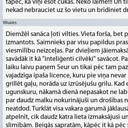
tāpēc, ka viņi esot cūkas. Neko laime!!! Un t
nekad nebrauciet uz šo vietu un brīdiniet d
Vīlusies
Diemžēl sanāca ļoti vilties. Vieta forša, bet 
izmantots. Saimnieks par visu papildus pra
viesmīlību neizceļas. Par dvieļiem jāiemaksā
savādāk it kā "inteliģenti cilvēki" savācot.
laiku laivu paņem 5eur un tikai pēc tam pa
vajadzīga īpaša licence, kuru pie viņa neva
grillēt gaļu, norāda uz izrūsējušu grilu. Ka
ugunskuru, nākamā dienā nepasakot ne labrīt
par daudz malku nokurinājuši un drošības 
neatdod. Turklāt visa vakara garumā jāklaus
atpelnīt, cik daudz katra lieta izmaksājusi u
slimībām. Beigās sapratām, kāpēc it kā pēc s