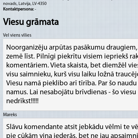
novads, Latvija, LV-4350
Kontaktpersona:
-
Viesu grāmata
Vel viens vīlies
Noorganizēju arpūtas pasākumu draugiem, b
zemē līst. Pilnīgi piekrītu visiem iepriekš ra
komentāriem. Vieta skaista, bet diemžēl vies
visu saimnieku, kurš visu laiku ložnā traucēj
Viesu namā pieklibo arī tīrība. Par šo naudu 
namus. Lai nesabojātu brīvdienas - šo viesu
nedrīkst!!!!!
Mareks
Slāvu komendante atsit jebkādu vēlmi te vēl 
pie cūkām viņa iederās, bet ne jau apsaim