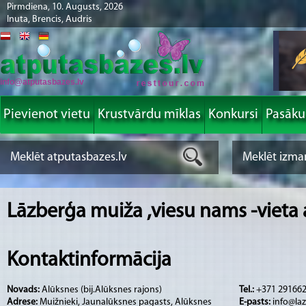
Pirmdiena, 10. Augusts, 2026
Inuta, Brencis, Audris
info@atputasbazes.lv
Pievienot vietu
Krustvārdu mīklas
Konkursi
Pasāk
Lāzberģa muiža ,viesu nams -vieta 
Kontaktinformācija
Novads:
Alūksnes (bij.Alūksnes rajons)
Tel.:
+371 29166
Adrese:
Muižnieki, Jaunalūksnes pagasts, Alūksnes
E-pasts:
info@laz