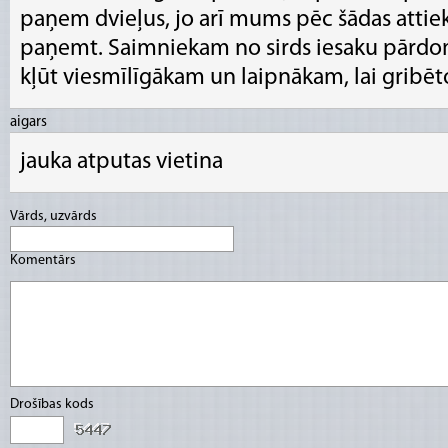
paņem dvieļus, jo arī mums pēc šādas attie
paņemt. Saimniekam no sirds iesaku pārdo
kļūt viesmīlīgākam un laipnākam, lai gribētos
aigars
jauka atputas vietina
Vārds, uzvārds
Komentārs
Drošības kods