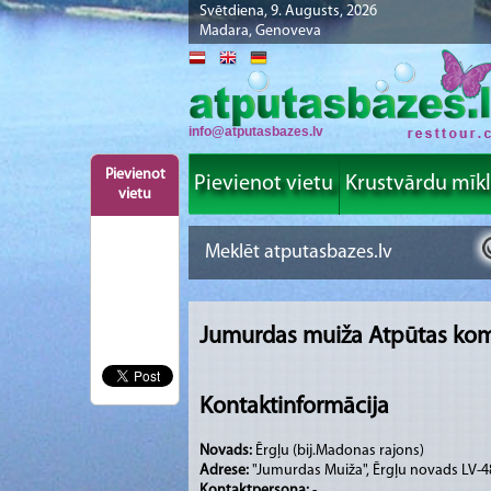
Svētdiena, 9. Augusts, 2026
Madara, Genoveva
info@atputasbazes.lv
Pievienot
Pievienot vietu
Krustvārdu mīk
vietu
Jumurdas muiža Atpūtas ko
Kontaktinformācija
Novads:
Ērgļu (bij.Madonas rajons)
Adrese:
"Jumurdas Muiža", Ērgļu novads LV-
Kontaktpersona:
-