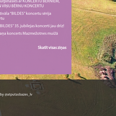
s turpināsies ar KONCERTU BĒRNIEM,
UN VIŅU BĒRNU KONCERTU
tivāla “BILDES” koncertu sērija
rtu
ILDES” 35. jubilejas koncerti jau drīz!
rmaņa koncerts Mazmežotnes muižā
Skatīt visas ziņas
 by @atputasbazes_lv