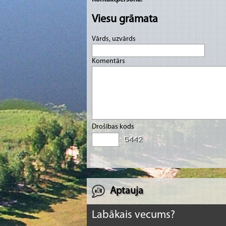
Viesu grāmata
Vārds, uzvārds
Komentārs
Drošības kods
Aptauja
Labākais vecums?