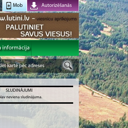
Mob
Autorizēšanās
a informācija
SLUDINĀJUMI
Nav neviena sludinājuma.