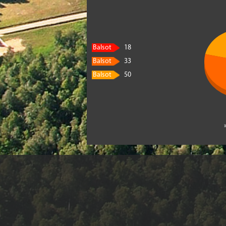
Balsot
18
Balsot
33
Balsot
50