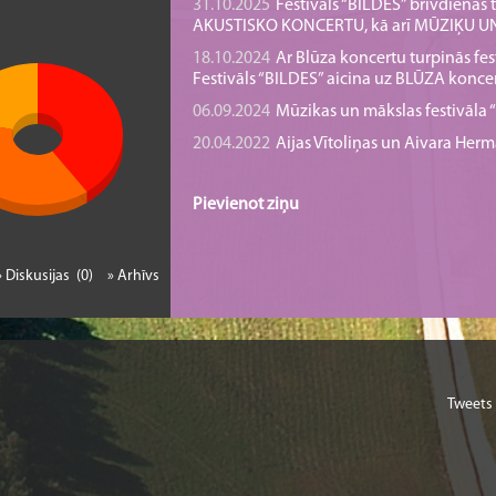
31.10.2025
Festivāls “BILDES” brīvdienā
AKUSTISKO KONCERTU, kā arī MŪZIĶU 
18.10.2024
Ar Blūza koncertu turpinās fes
Festivāls “BILDES” aicina uz BLŪZA konce
06.09.2024
Mūzikas un mākslas festivāla “B
20.04.2022
Aijas Vītoliņas un Aivara He
Pievienot ziņu
» Diskusijas (0)
» Arhīvs
Tweets