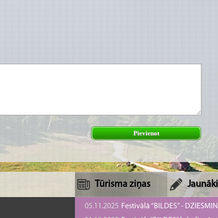
Pievienot
Tūrisma ziņas
Jaunāki
05.11.2025
Festivālā “BILDES” - DZIESMI