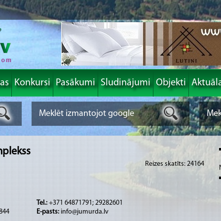
las
Konkursi
Pasākumi
Sludinājumi
Objekti
Aktuāl
mplekss
Reizes skatīts: 24164
Tel.:
+371 64871791; 29282601
4844
E-pasts:
info@jumurda.lv