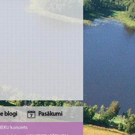
e blogi
Pasākumi
NIEKU koncerts