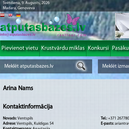
Svētdiena, 9. Augusts, 2026
Madara, Genoveva
info@atputasbazes.lv
Pievienot vietu
Krustvārdu mīklas
Konkursi
Pasāk
Arina Nams
Kontaktinformācija
Novads:
Ventspils
Tel.:
+371 26778
Adrese:
Ventspils, Kuldigas 54
E-pasts:
ariantr
Kontaktpersona:
Anastasija