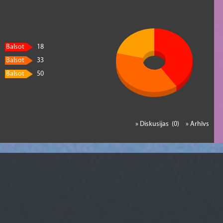
Balsot
18
Balsot
33
Balsot
50
» Diskusijas (0)
» Arhīvs