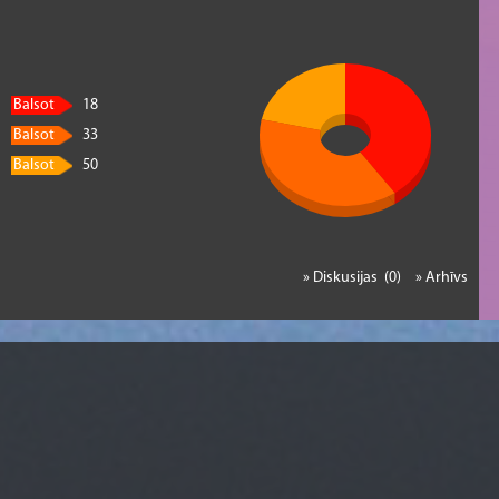
Balsot
18
Balsot
33
Balsot
50
» Diskusijas (0)
» Arhīvs