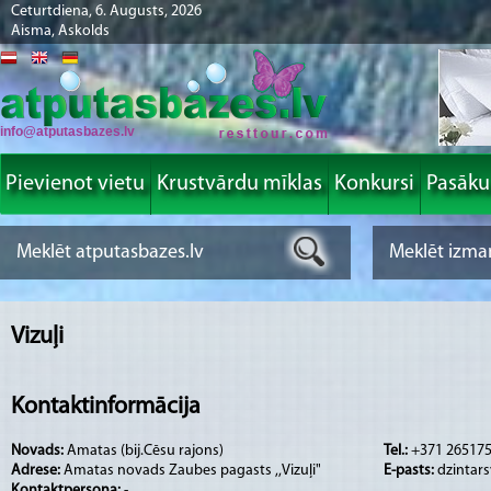
Ceturtdiena, 6. Augusts, 2026
Aisma, Askolds
info@atputasbazes.lv
Pievienot vietu
Krustvārdu mīklas
Konkursi
Pasāk
Vizuļi
Kontaktinformācija
Novads:
Amatas (bij.Cēsu rajons)
Tel.:
+371 26517
Adrese:
Amatas novads Zaubes pagasts ,,Vizuļi"
E-pasts:
dzintar
Kontaktpersona:
-