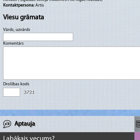
Kontaktpersona:
Artis
Viesu grāmata
Vārds, uzvārds
Komentārs
Drošības kods
Aptauja
Labākais vecums?