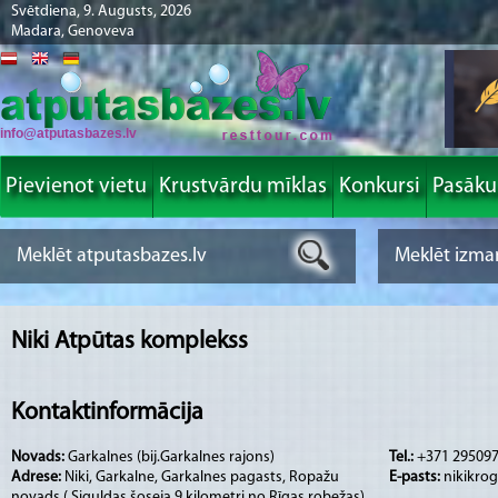
Svētdiena, 9. Augusts, 2026
Madara, Genoveva
info@atputasbazes.lv
Pievienot vietu
Krustvārdu mīklas
Konkursi
Pasāk
Niki Atpūtas komplekss
Kontaktinformācija
Novads:
Garkalnes (bij.Garkalnes rajons)
Tel.:
+371 29509
Adrese:
Niki, Garkalne, Garkalnes pagasts, Ropažu
E-pasts:
nikikro
novads ( Siguldas šoseja 9.kilometri no Rīgas robežas)