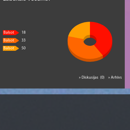
Balsot
18
Balsot
33
Balsot
50
» Diskusijas (0)
» Arhīvs