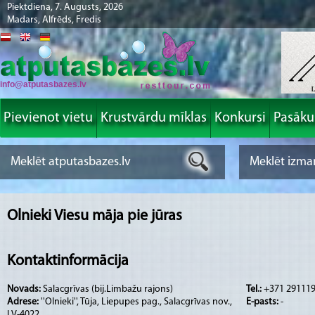
Piektdiena, 7. Augusts, 2026
Madars, Alfrēds, Fredis
info@atputasbazes.lv
Pievienot vietu
Krustvārdu mīklas
Konkursi
Pasāk
Olnieki Viesu māja pie jūras
Kontaktinformācija
Novads:
Salacgrīvas (bij.Limbažu rajons)
Tel.:
+371 29111
Adrese:
''Olnieki'', Tūja, Liepupes pag., Salacgrīvas nov.,
E-pasts:
-
LV-4022,