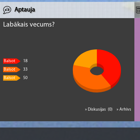
Aptauja
Labākais vecums?
Balsot
18
Balsot
33
Balsot
50
» Diskusijas (0)
» Arhīvs