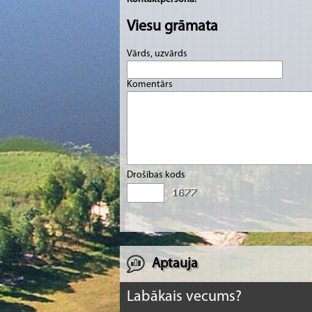
Viesu grāmata
Vārds, uzvārds
Komentārs
Drošības kods
Aptauja
Labākais vecums?