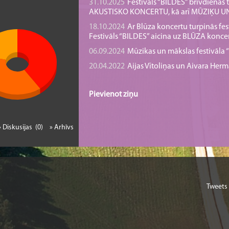
31.10.2025
Festivāls “BILDES” brīvdienā
AKUSTISKO KONCERTU, kā arī MŪZIĶU 
18.10.2024
Ar Blūza koncertu turpinās fes
Festivāls “BILDES” aicina uz BLŪZA konce
06.09.2024
Mūzikas un mākslas festivāla “B
20.04.2022
Aijas Vītoliņas un Aivara He
Pievienot ziņu
» Diskusijas (0)
» Arhīvs
Tweets