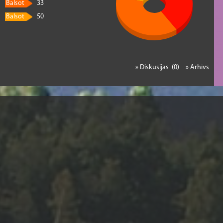
Balsot
33
Balsot
50
» Diskusijas (0)
» Arhīvs