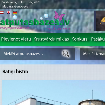
Svētdiena, 9. Augusts, 2026
Madara, Genoveva
info@atputasbazes.lv
Pievienot vietu
Krustvārdu mīklas
Konkursi
Pasāk
Ratiņi bistro