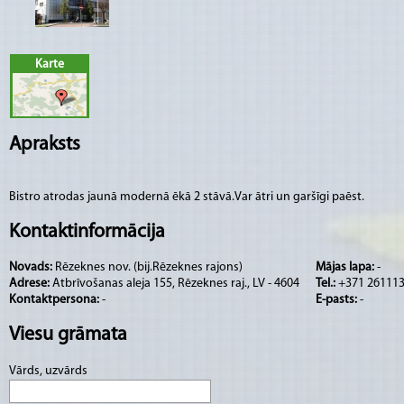
Karte
Apraksts
Bistro atrodas jaunā modernā ēkā 2 stāvā.Var ātri un garšīgi paēst.
Kontaktinformācija
Novads:
Rēzeknes nov. (bij.Rēzeknes rajons)
Mājas lapa:
-
Adrese:
Atbrīvošanas aleja 155, Rēzeknes raj., LV - 4604
Tel.:
+371 26111
Kontaktpersona:
-
E-pasts:
-
Viesu grāmata
Vārds, uzvārds