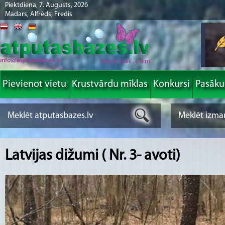
Piektdiena, 7. Augusts, 2026
Madars, Alfrēds, Fredis
info@atputasbazes.lv
Pievienot vietu
Krustvārdu mīklas
Konkursi
Pasāk
Latvijas dižumi ( Nr. 3- avoti)