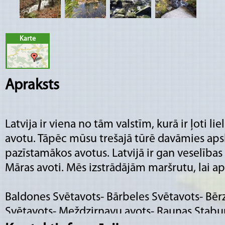
Karte
Apraksts
Latvija ir viena no tām valstīm, kurā ir ļoti 
avotu. Tāpēc mūsu trešajā tūrē davāmies apska
pazīstamākos avotus. Latvijā ir gan veselības 
Māras avoti. Mēs izstrādājām maršrutu, lai ap
Baldones Svētavots- Bārbeles Svētavots- Bērz
Svētavots- Meždzirnavu avots- Raunas Stabu