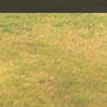
Par šo avotu klīst vairāki nostāsti. Ne velti ta
pieminekļiem. Vēl joprojām cilvēki izmanto šī
dažādas kaites.