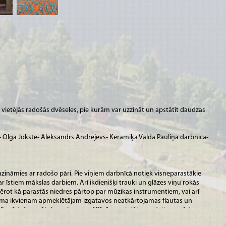
vietējās radošās dvēseles, pie kurām var uzzināt un apstātīt daudzas
- Olga Jokste- Aleksandrs Andrejevs- Keramiķa Valda Pauliņa darbnīca-
zināmies ar radošo pāri. Pie viņiem darbnīcā notiek visneparastākie
ar īstiem mākslas darbiem. Arī ikdienišķi trauki un glāzes viņu rokās
vērot kā parastās niedres pārtop par mūzikas instrumentiem, vai arī
juma ikvienam apmeklētājam izgatavos neatkārtojamas flautas un
 arī dažos mākslas salonos, arī Rīgā, un vietējos gadatirgos. Adrese: