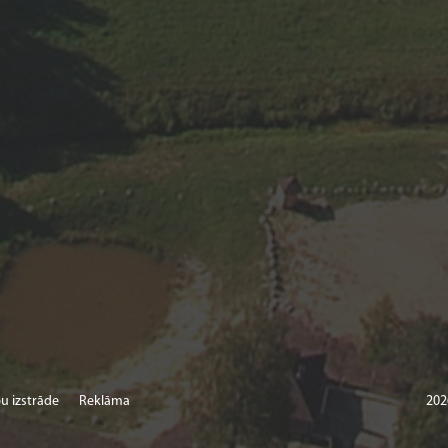
u izstrāde
Reklāma
202