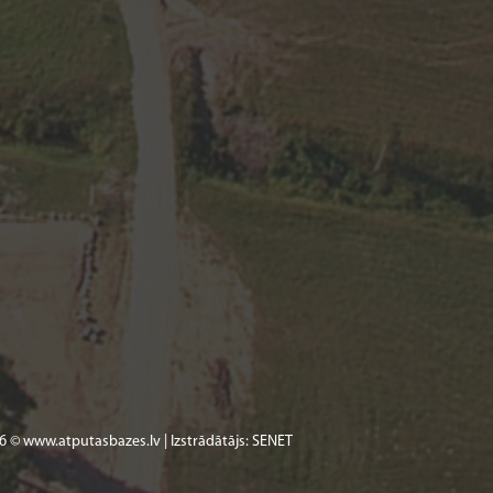
6 © www.atputasbazes.lv | Izstrādātājs:
SENET