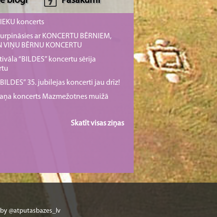
e blogi
Pasākumi
NIEKU koncerts
s turpināsies ar KONCERTU BĒRNIEM,
UN VIŅU BĒRNU KONCERTU
tivāla “BILDES” koncertu sērija
rtu
ILDES” 35. jubilejas koncerti jau drīz!
rmaņa koncerts Mazmežotnes muižā
Skatīt visas ziņas
 by @atputasbazes_lv