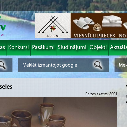
las
Konkursi
Pasākumi
Sludinājumi
Objekti
Aktuāl
seles
Reizes skatīts: 8001