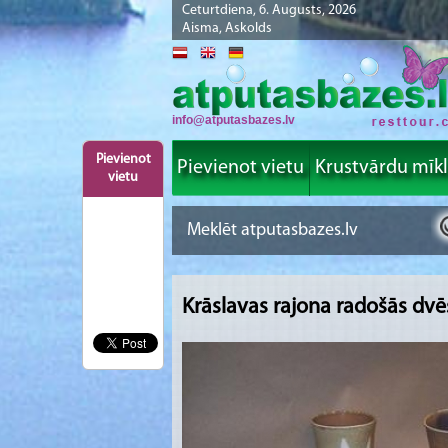
Ceturtdiena, 6. Augusts, 2026
Aisma, Askolds
info@atputasbazes.lv
Pievienot
Pievienot vietu
Krustvārdu mīk
vietu
Krāslavas rajona radošās dvē