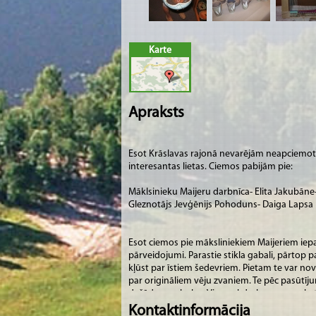
Karte
Apraksts
Esot Krāslavas rajonā nevarējām neapciemot 
interesantas lietas. Ciemos pabijām pie:
Māklsinieku Maijeru darbnīca- Elita Jakubāne
Gleznotājs Jevģēnijs Pohoduns- Daiga Lapsa
Esot ciemos pie māksliniekiem Maijeriem iepa
pārveidojumi. Parastie stikla gabali, pārtop p
kļūst par īstiem šedevriem. Pietam te var no
par origināliem vēju zvaniem. Te pēc pasūtī
dažādus grabuļus. Viņu rokdarbus var apskatīt
Krāslavas novads, Ūdrīšu pagasts.
Kontaktinformācija