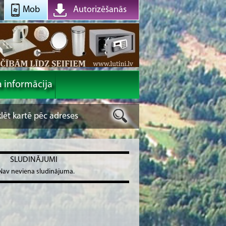
Mob
Autorizēšanās
a informācija
SLUDINĀJUMI
Nav neviena sludinājuma.