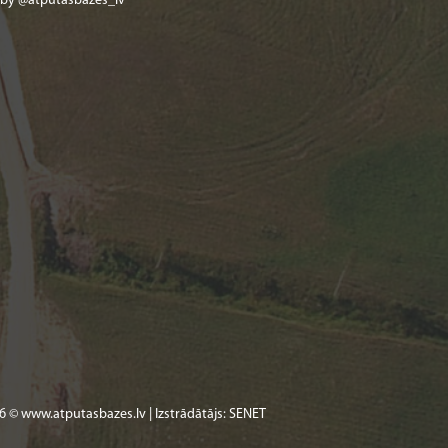
 by @atputasbazes_lv
6 © www.atputasbazes.lv | Izstrādātājs:
SENET