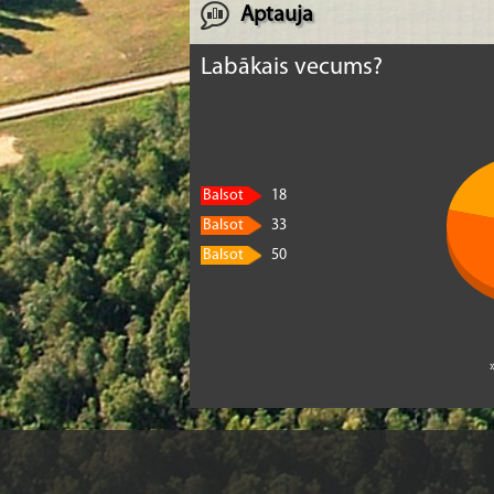
Aptauja
Labākais vecums?
Balsot
18
Balsot
33
Balsot
50