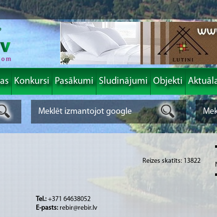
las
Konkursi
Pasākumi
Sludinājumi
Objekti
Aktuāl
Reizes skatīts: 13822
Tel.:
+371 64638052
E-pasts:
rebir@rebir.lv