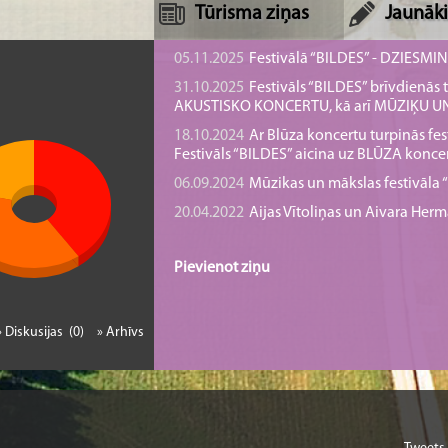
Tūrisma ziņas
Jaunāki
05.11.2025
Festivālā “BILDES” - DZIESMI
31.10.2025
Festivāls “BILDES” brīvdienā
AKUSTISKO KONCERTU, kā arī MŪZIĶU 
18.10.2024
Ar Blūza koncertu turpinās fes
Festivāls “BILDES” aicina uz BLŪZA konce
06.09.2024
Mūzikas un mākslas festivāla “B
20.04.2022
Aijas Vītoliņas un Aivara He
Pievienot ziņu
» Diskusijas (0)
» Arhīvs