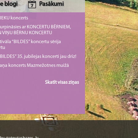
e blogi
Pasākumi
NIEKU koncerts
s turpināsies ar KONCERTU BĒRNIEM,
UN VIŅU BĒRNU KONCERTU
tivāla “BILDES” koncertu sērija
rtu
ILDES” 35. jubilejas koncerti jau drīz!
rmaņa koncerts Mazmežotnes muižā
Skatīt visas ziņas