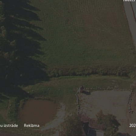
Tweets
u izstrāde
Reklāma
202