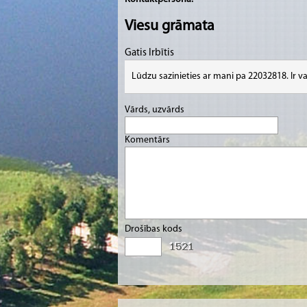
Viesu grāmata
Gatis Irbītis
Lūdzu sazinieties ar mani pa 22032818. Ir v
Vārds, uzvārds
Komentārs
Drošības kods