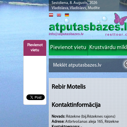
Sestdiena, 8. Augusts, 2026
Vladislava, Vladislavs, Mudīte
info@atputasbazes.lv
Pievienot
Pievienot vietu
Krustvārdu mīk
vietu
Rebir Motelis
Kontaktinformācija
Novads:
Rēzekne (bij.Rēzeknes rajons)
Adrese:
Atbrīvošanas aleja 165, Rēzekne
Kontaktpersona:
-