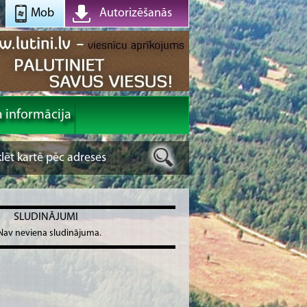
Mob
Autorizēšanās
a informācija
SLUDINĀJUMI
Nav neviena sludinājuma.