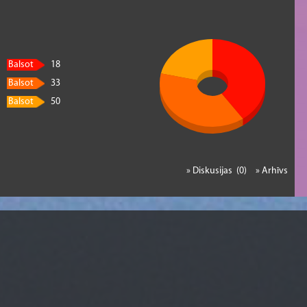
Balsot
18
Balsot
33
Balsot
50
» Diskusijas (0)
» Arhīvs