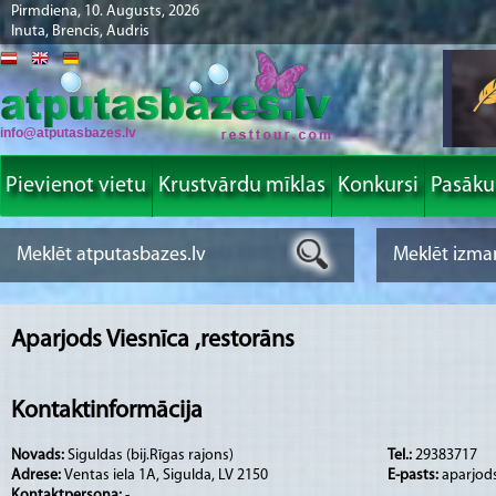
Pirmdiena, 10. Augusts, 2026
Inuta, Brencis, Audris
info@atputasbazes.lv
Pievienot vietu
Krustvārdu mīklas
Konkursi
Pasāk
Aparjods Viesnīca ,restorāns
Kontaktinformācija
Novads:
Siguldas (bij.Rīgas rajons)
Tel.:
29383717
Adrese:
Ventas iela 1A, Sigulda, LV 2150
E-pasts:
aparjod
Kontaktpersona:
-