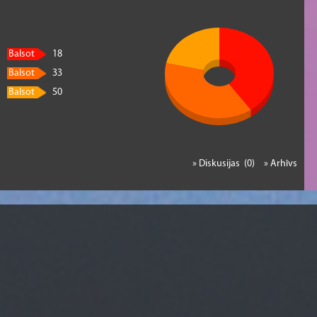
Balsot
18
Balsot
33
Balsot
50
» Diskusijas (0)
» Arhīvs