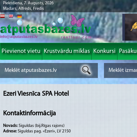
Piektdiena, 7. Augusts, 2026
Madars, Alfrēds, Fredis
info@atputasbazes.lv
Pievienot vietu
Krustvārdu mīklas
Konkursi
Pasāk
Ezeri Viesnīca SPA Hotel
Kontaktinformācija
Novads:
Siguldas (bij.Rīgas rajons)
Adrese:
Siguldas pag. «Ezeri», LV 2150