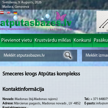
Svētdiena, 9. Augusts, 2026
Madara, Genoveva
info@atputasbazes.lv
Pievienot vietu
Krustvārdu mīklas
Konkursi
Pasāk
Smeceres krogs Atpūtas komplekss
Kontaktinformācija
Novads:
Madonas (bij.Madonas rajons)
Tel.:
+ 371 64807
Adrese:
Mārcienas pagasts, Madonas novads , LV -4852
E-pasts:
info@sm
Kontaktpersona:
-