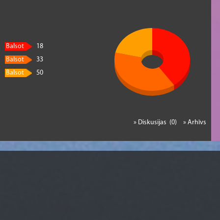
Balsot
18
Balsot
33
Balsot
50
» Diskusijas (0)
» Arhīvs