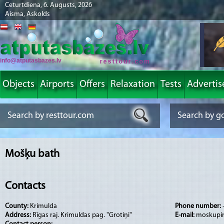
Ceturtdiena, 6. Augusts, 2026
Aisma, Askolds
info@atputasbazes.lv
Objects
Airports
Offers
Relaxation
Tests
Advertis
Mošķu bath
Contacts
County:
Krimulda
Phone number:
Address:
Rīgas raj. Krimuldas pag. "Grotiņi"
E-mail:
moskupir