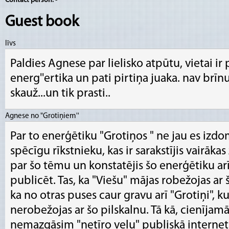
Contact person:
-
Guest book
līvs
Paldies Agnese par lielisko atpūtu, vietai ir 
energ''ertika un pati pirtiņa juaka. nav br
skauž...un tik prasti..
Agnese no "Grotiņiem''
Par to enerģētiku "Grotiņos " ne jau es izdo
spēcīgu rīkstnieku, kas ir sarakstījis vairāka
par šo tēmu un konstatējis šo enerģētiku arī 
publicēt. Tas, ka "Viešu" mājas robežojas ar
ka no otras puses caur gravu arī "Grotiņi", k
nerobežojas ar šo pilskalnu. Tā kā, cienījam
nemazgāsim "netīro veļu" publiskā internet