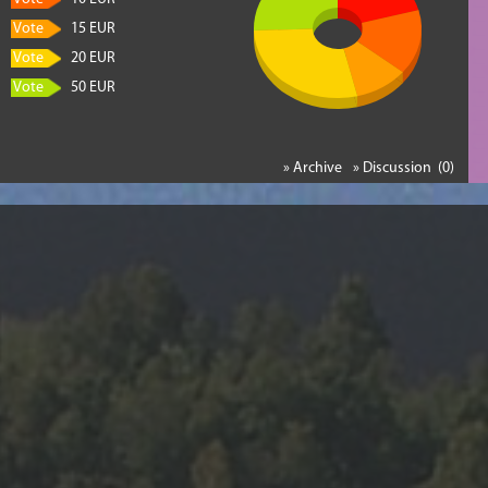
Vote
15 EUR
Vote
20 EUR
Vote
50 EUR
» Archive
» Discussion (0)