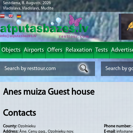
Sestdiena, 8. Augusts, 2026
Vladislava, Vladislavs, Mudīte
info@atputasbazes.lv
Objects
Airports
Offers
Relaxation
Tests
Advertis
Anes muiza Guest house
Contacts
County:
Ozolnieku
Phone number:
Address:
Āne, Cenu pag., Ozolnieku nov.
E-mail:
info@ane