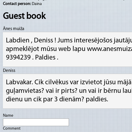
Contact person:
Daina
Guest book
Ānes muiža
Labdien , Deniss ! Jums interesējošos jautā
apmeklējot mūsu web lapu www.anesmuiza.lv
9394239 . Paldies .
Deniss
Labvakar. Cik cilvēkus var izvietot jūsu mājā
guļamvietas? vai ir pirts? un vai ir bērnu l
dienu un cik par 3 dienām? paldies.
Name
Comment