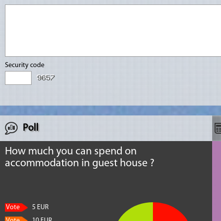
Security code
Poll
How much you can spend on
accommodation in guest house ?
Vote
5 EUR
Vote
10 EUR