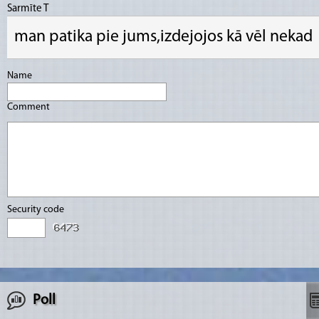
Sarmīte T
man patika pie jums,izdejojos kā vēl nekad
Name
Comment
Security code
Poll