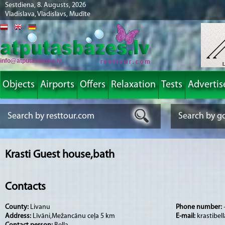
Sestdiena, 8. Augusts, 2026
Vladislava, Vladislavs, Mudīte
info@atputasbazes.lv
Objects
Airports
Offers
Relaxation
Tests
Advertis
Krasti Guest house,bath
Contacts
County:
Livanu
Phone number:
Address:
Līvāni,Mežancānu ceļa 5 km
E-mail:
krastibel