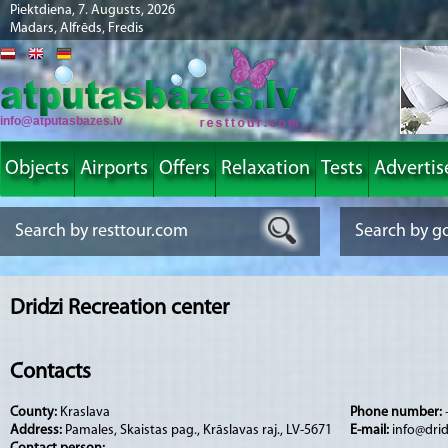
Piektdiena, 7. Augusts, 2026
Madars, Alfrēds, Fredis
info@atputasbazes.lv
Objects
Airports
Offers
Relaxation
Tests
Advertis
Dridzi Recreation center
Contacts
County:
Kraslava
Phone number:
Address:
Pamales, Skaistas pag., Krāslavas raj., LV-5671
E-mail:
info@drid