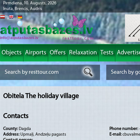
Pirmdiena, 10. Augusts, 2026
Inuta, Brencis, Audris
info@atputasbazes.lv
Objects
Airports
Offers
Relaxation
Tests
Advertis
Obitela The holiday village
Contacts
County:
Dagda
Phone number:
Address:
Upmaļi, Andzeļu pagasts
E-mail:
cbuvalme