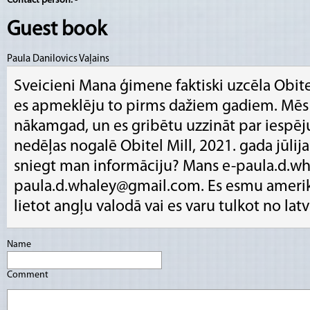
Contact person:
-
Guest book
Paula Danilovics Vaļains
Sveicieni Mana ģimene faktiski uzcēla Obite
es apmeklēju to pirms dažiem gadiem. Mēs 
nākamgad, un es gribētu uzzināt par iespēju
nedēļas nogalē Obitel Mill, 2021. gada jūlija
sniegt man informāciju? Mans e-paula.d.
paula.d.whaley@gmail.com. Es esmu amerikān
lietot angļu valodā vai es varu tulkot no latv
Name
Comment