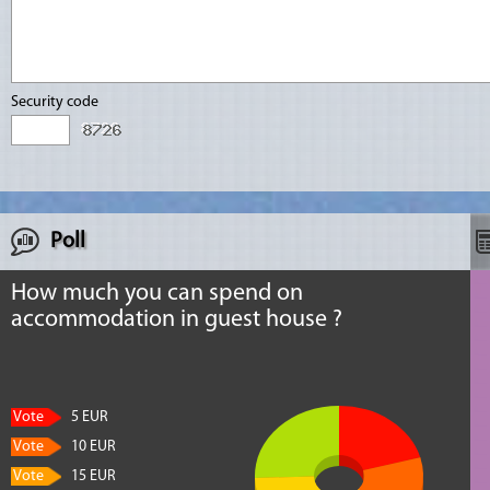
Security code
Poll
How much you can spend on
accommodation in guest house ?
Vote
5 EUR
Vote
10 EUR
Vote
15 EUR