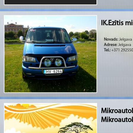
IK.Ezītis mi
Novads:
Jelgava
Adrese:
Jelgava
Tel.:
+371 29255
Mikroautob
Mikroauto