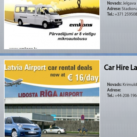
Novads:
Jelgava
Adrese:
Stadiona
Tel.:
+371 25950
Car Hire La
Novads:
Krimulda
Adrese:
Tel.:
+44-208-196