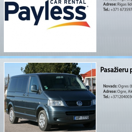
Adrese:
Rigas li
Tel.:
+371 67359
Pasažieru 
Novads:
Ogres (b
Adrese:
Ogre, Ak
Tel.:
+371204003