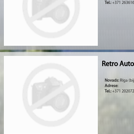
Tel.:
+371 26361
Retro Aut
Novads:
Rīga (bi
Adrese:
Tel.:
+371 20207