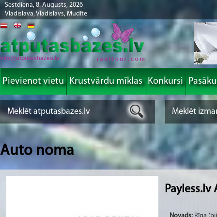
Sestdiena, 8. Augusts, 2026
Vladislava, Vladislavs, Mudīte
info@atputasbazes.lv
Pievienot vietu
Krustvārdu mīklas
Konkursi
Pasāk
Auto noma
Payless.lv
Novads:
Rīga (bi