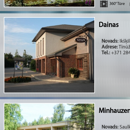
360° Tūre
Dainas
Novads:
Ikšķi
Adrese:
Tīnūž
Tel.:
+371 28
Minhauzen
Novads:
Saulk