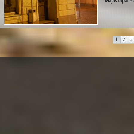
Mājas lapa:
h
1
2
3