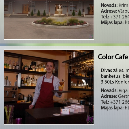
Novads:
Krimu
Adrese:
Vārpu
Tel.:
+371 264
Mājas lapa:
h
Color Cafe
Divas zāles: m
banketus, bē
3.50Ls Konfer
Novads:
Rīga 
Adrese:
Ģertr
Tel.:
+371 26
Mājas lapa:
h