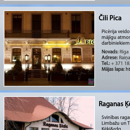
Čili Pica
Picērija veid
mājīgu atmos
darbiniekiem 
Novads:
Rīga 
Adrese:
Raiņa 
Tel.:
+ 371 18
Mājas lapa:
ht
Raganas Ķē
Svinības raga
Limbažu un T
Ķēķi&rdq ...