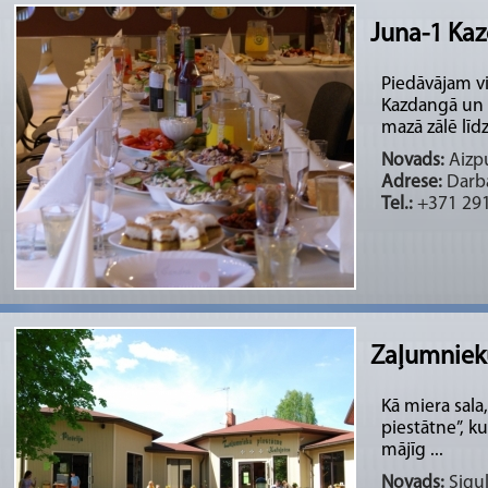
Juna-1 Ka
Piedāvājam vi
Kazdangā un 
mazā zālē līdz
Novads:
Aizpu
Adrese:
Darba
Tel.:
+371 291
Zaļumnieku
Kā miera sala
piestātne”, k
mājīg ...
Novads:
Sigul