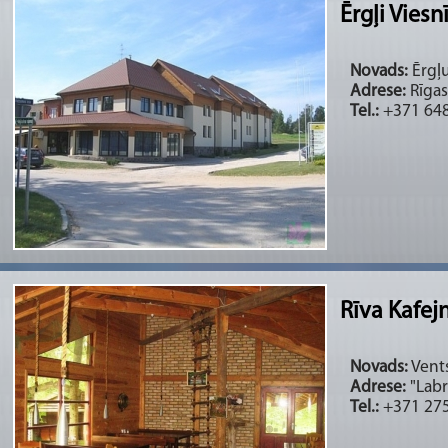
Ērgļi Viesn
Novads:
Ērgļu
Adrese:
Rīgas
Tel.:
+371 648
Rīva Kafej
Novads:
Vents
Adrese:
"Labr
Tel.:
+371 275