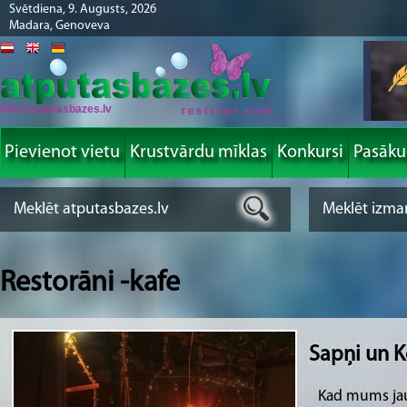
Svētdiena, 9. Augusts, 2026
Madara, Genoveva
info@atputasbazes.lv
Pievienot vietu
Krustvārdu mīklas
Konkursi
Pasāk
Restorāni -kafe
Sapņi un K
Kad mums jaut