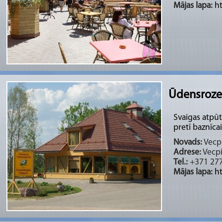
Mājas lapa:
h
Ūdensroze
Svaigas atpūt
pretī baznīcai
Novads:
Vecpi
Adrese:
Vecpi
Tel.:
+371 27
Mājas lapa:
h