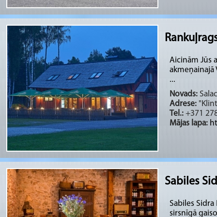
Rankuļrag
Aicinām Jūs a
akmeņainajā V
...
Novads:
Salac
Adrese:
"Klint
Tel.:
+371 27
Mājas lapa:
ht
Sabiles Si
Sabiles Sidra
sirsnīgā gais