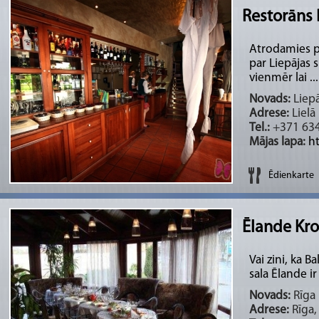
Restorāns
Atrodamies pa
par Liepājas 
vienmēr lai ...
Novads:
Liepā
Adrese:
Lielā 
Tel.:
+371 63
Mājas lapa:
h
Ēdienkarte
Ēlande Kro
Vai zini, ka B
sala Ēlande ir 
Novads:
Rīga 
Adrese:
Rīga,