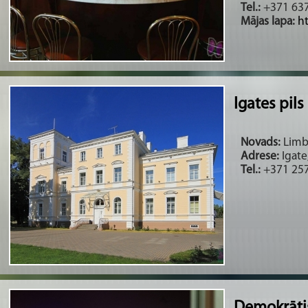
Tel.:
+371 63
Mājas lapa:
h
Igates pils
Novads:
Limba
Adrese:
Igate
Tel.:
+371 25