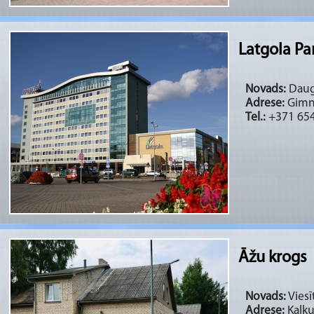
Latgola Pa
Novads:
Daug
Adrese:
Gimna
Tel.:
+371 65
Āžu krogs
Novads:
Viesī
Adrese:
Kaļķu 