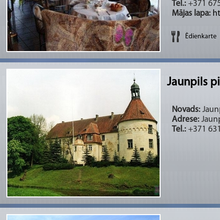
Tel.:
+371 67
Mājas lapa:
h
Ēdienkarte
Jaunpils pi
Novads:
Jaunp
Adrese:
Jaunp
Tel.:
+371 631