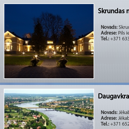
Skrundas 
Novads:
Skrun
Adrese:
Pils i
Tel.:
+371 633
Daugavkras
Novads:
Jēkab
Adrese:
Jēkab
Tel.:
+371 652