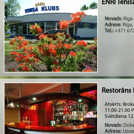
ENRI Tenis
Novads:
Rīga 
Adrese:
Rīga,
Tel.:
+371 672
Restorāns 
Atvērts: Brok
11.00-21.00 P
Svētdiena 12
Novads:
Dobel
Adrese:
Uzvar