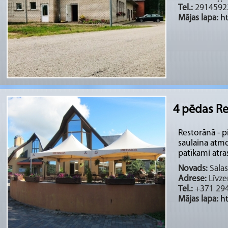
Tel.:
2914592
Mājas lapa:
h
4 pēdas Re
Restorānā - p
saulaina atmo
patīkami atrast
Novads:
Salas
Adrese:
Līvze
Tel.:
+371 29
Mājas lapa:
h