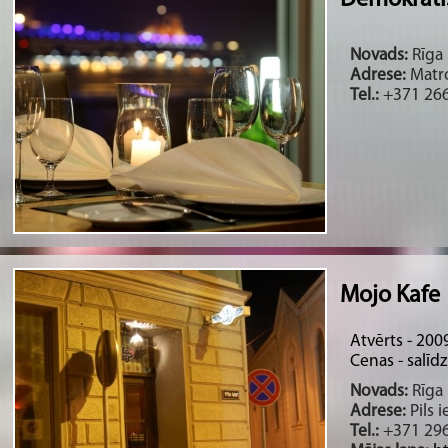
Demokrātis
Novads:
Rīga 
Adrese:
Matro
Tel.:
+371 26
Mojo Kafe
Atvērts - 200
Cenas - salīdz
Novads:
Rīga 
Adrese:
Pils i
Tel.:
+371 29