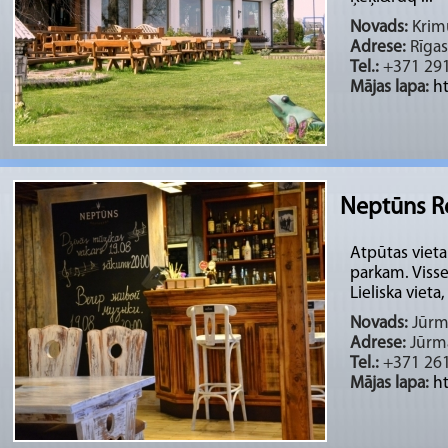
Novads:
Krimu
Adrese:
Rīgas
Tel.:
+371 291
Mājas lapa:
h
Neptūns R
Atpūtas viet
parkam. Visse
Lieliska vieta, 
Novads:
Jūrma
Adrese:
Jūrma
Tel.:
+371 261
Mājas lapa:
h