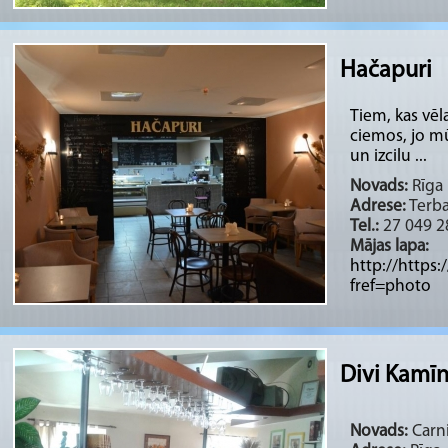
Hačapuri
Tiem, kas vēl
ciemos, jo mū
un izcilu ...
Novads:
Rīga 
Adrese:
Terba
Tel.:
27 049 2
Mājas lapa:
http://http
fref=photo
Divi Kamīn
Novads:
Carni