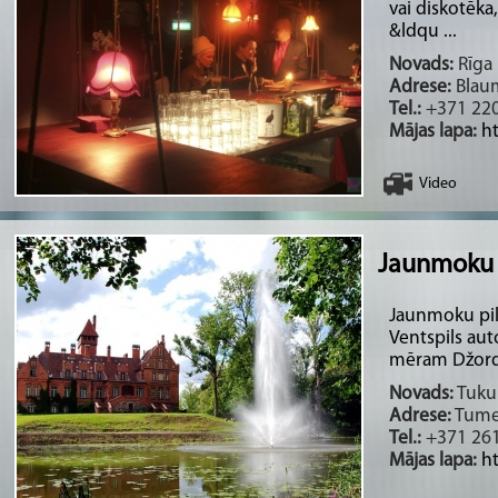
vai diskotēka
&ldqu ...
Novads:
Rīga 
Adrese:
Blaum
Tel.:
+371 22
Mājas lapa:
h
Video
Jaunmoku 
Jaunmoku pil
Ventspils aut
mēram Džordž
Novads:
Tukum
Adrese:
Tumes
Tel.:
+371 261
Mājas lapa:
h