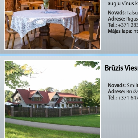
augļu vīnus k
Novads:
Talsu
Adrese:
Rīgas
Tel.:
+371 283
Mājas lapa:
ht
Brūzis Vies
Novads:
Smilt
Adrese:
Brūža
Tel.:
+371 64