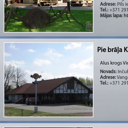
Adrese:
Pils i
Tel.:
+371 29
Mājas lapa:
h
Pie brāļa 
Alus krogs Vi
Novads:
Inčuk
Adrese:
Vanga
Tel.:
+371 291