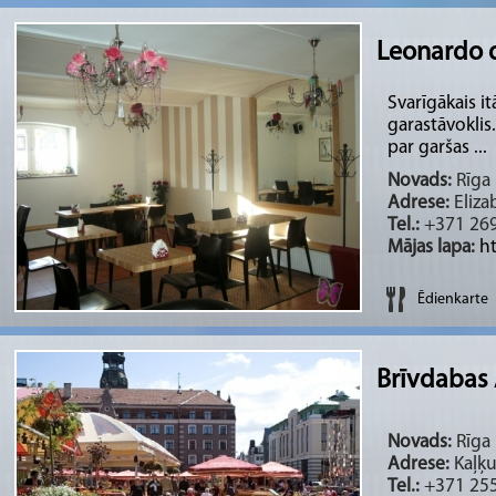
Leonardo d
Svarīgākais it
garastāvoklis
par garšas ...
Novads:
Rīga 
Adrese:
Elizab
Tel.:
+371 26
Mājas lapa:
h
Ēdienkarte
Brīvdabas 
Novads:
Rīga 
Adrese:
Kaļķu
Tel.:
+371 25