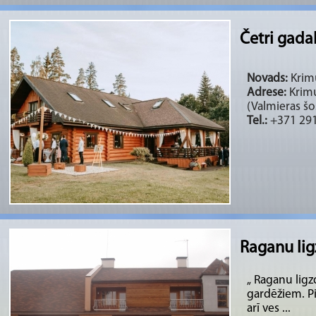
Četri gadal
Novads:
Krimu
Adrese:
Krimu
(Valmieras šo
Tel.:
+371 29
Raganu lig
„ Raganu ligz
gardēžiem. Pi
arī ves ...