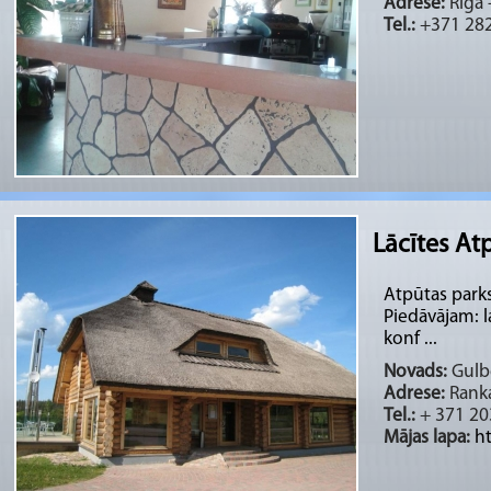
Adrese:
Rīga 
Tel.:
+371 28
Lācītes At
Atpūtas parks
Piedāvājam: l
konf ...
Novads:
Gulbe
Adrese:
Ranka
Tel.:
+ 371 2
Mājas lapa:
ht