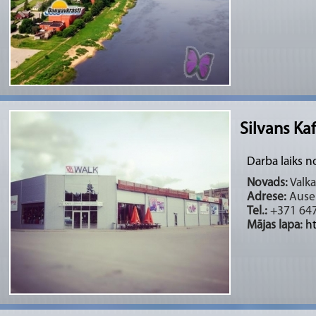
Silvans Ka
Darba laiks n
Novads:
Valka
Adrese:
Ausek
Tel.:
+371 647
Mājas lapa:
h