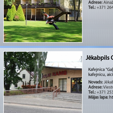
Adrese:
Ainaž
Tel.:
+371 264
Jēkabpils
Kafejnīca "Ga
kafejnīcu, aic
Novads:
Jēkab
Adrese:
Viest
Tel.:
+371 25
Mājas lapa:
h