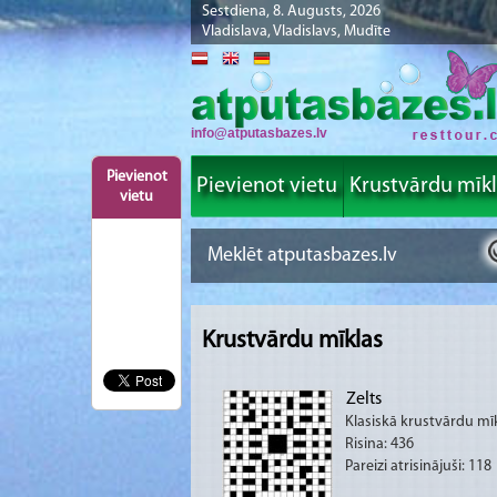
Sestdiena, 8. Augusts, 2026
Vladislava, Vladislavs, Mudīte
info@atputasbazes.lv
Pievienot
Pievienot vietu
Krustvārdu mīk
vietu
Krustvārdu mīklas
Zelts
Klasiskā krustvārdu mī
Risina: 436
Pareizi atrisinājuši: 118