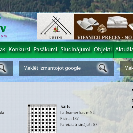
las
Konkursi
Pasākumi
Sludinājumi
Objekti
Aktuāl
Sārts
kla
Latīņamerikas mīkla
Risina: 187
Pareizi atrisinājuši: 87