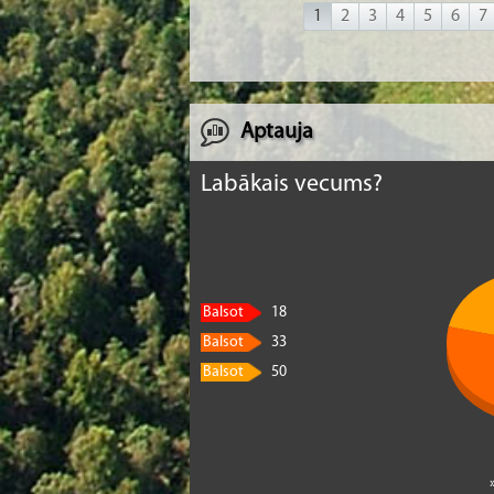
1
2
3
4
5
6
7
Aptauja
Labākais vecums?
Balsot
18
Balsot
33
Balsot
50