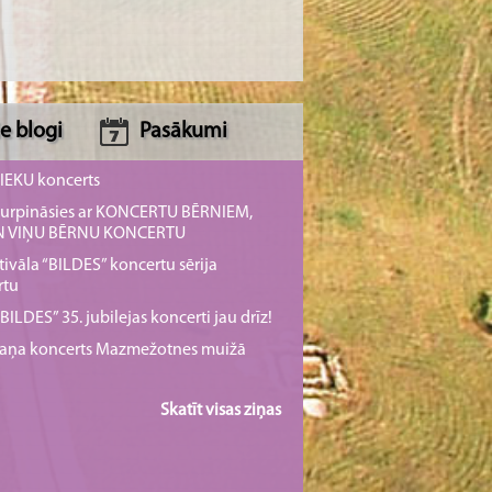
e blogi
Pasākumi
NIEKU koncerts
s turpināsies ar KONCERTU BĒRNIEM,
UN VIŅU BĒRNU KONCERTU
tivāla “BILDES” koncertu sērija
rtu
ILDES” 35. jubilejas koncerti jau drīz!
rmaņa koncerts Mazmežotnes muižā
Skatīt visas ziņas