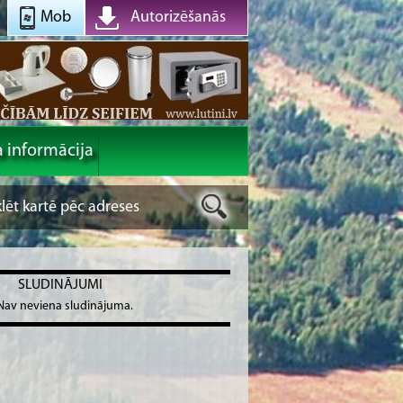
Mob
Autorizēšanās
a informācija
SLUDINĀJUMI
Nav neviena sludinājuma.