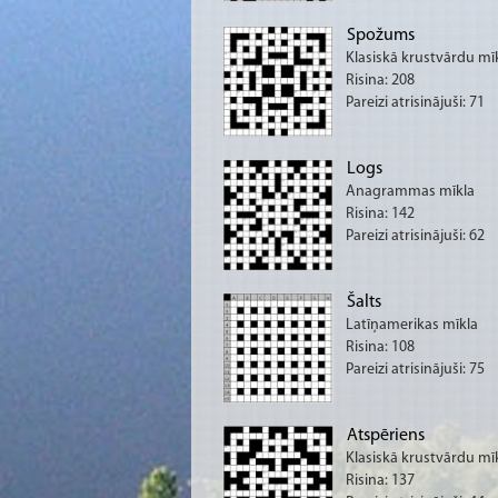
Spožums
Klasiskā krustvārdu mī
Risina: 208
Pareizi atrisinājuši: 71
Logs
Anagrammas mīkla
Risina: 142
Pareizi atrisinājuši: 62
Šalts
Latīņamerikas mīkla
Risina: 108
Pareizi atrisinājuši: 75
Atspēriens
Klasiskā krustvārdu mī
Risina: 137