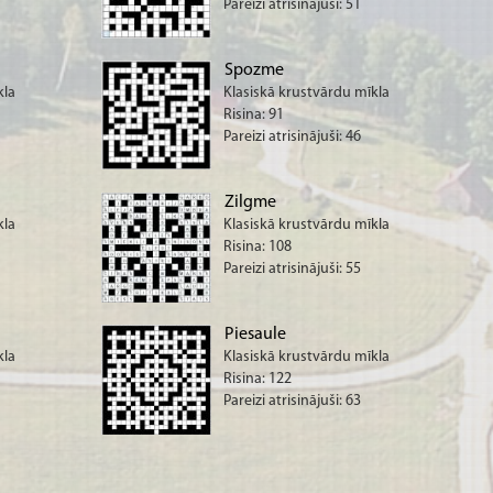
Pareizi atrisinājuši: 51
Spozme
kla
Klasiskā krustvārdu mīkla
Risina: 91
Pareizi atrisinājuši: 46
Zilgme
kla
Klasiskā krustvārdu mīkla
Risina: 108
Pareizi atrisinājuši: 55
Piesaule
kla
Klasiskā krustvārdu mīkla
Risina: 122
Pareizi atrisinājuši: 63