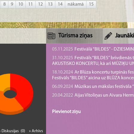
8
9
10
11
12
13
14
nākamā
15
Tūrisma ziņas
Jaunāki
05.11.2025
Festivālā “BILDES” - DZIESMI
31.10.2025
Festivāls “BILDES” brīvdienā
AKUSTISKO KONCERTU, kā arī MŪZIĶU 
18.10.2024
Ar Blūza koncertu turpinās fes
Festivāls “BILDES” aicina uz BLŪZA konce
06.09.2024
Mūzikas un mākslas festivāla “B
20.04.2022
Aijas Vītoliņas un Aivara He
Pievienot ziņu
» Diskusijas (0)
» Arhīvs