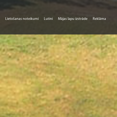
Lietošanas noteikumi
Lutini
Mājas lapu izstrāde
Reklāma