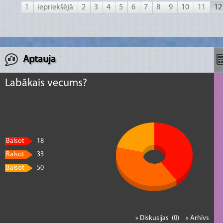
1
iepriekšējā
2
3
4
5
6
7
8
9
10
11
12
Aptauja
Labākais vecums?
Balsot
18
Balsot
33
Balsot
50
» Diskusijas (0)
» Arhīvs