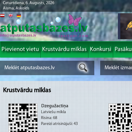
Ceturtdiena, 6. Augusts, 2026
Aisma, Askolds
info@atputasbazes.lv
Pievienot vietu
Krustvārdu mīklas
Konkursi
Pasāk
Krustvārdu mīklas
Dzegužactiņa
Latviešu mīkla
Risina: 68
Pareizi atrisinājuši: 43