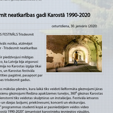
it neatkarības gadi Karostā 1990-2020
ceturtdiena, 30. janvāris (2020)
AS FESTIVĀLS Trīsdesmit
tivāls notika, atzīmējot
r - Trīsdesmit neatkarības
r piedzīvojusi milzīgas
o, ka Latvija bija atguvusi
mija no Karostas izgāja tikai
s, un Karostas festivāla
katīties pagātnē, pasapņot par
bas trīsdesmit gadus.
ks mākslas plenērs, kura laikā tiks veidoti lielformāta gleznojumi jūras
, sienu gleznojumi Redāna apakšzemes tuneļos, 360⁰ gleznas Karostas
stornī tiks veidotas skulptūras un instalācijas. Festivāla ietvaros
 un dzejas lasījumi, priekšnesumi, koncerti un ekskursijas.
s” programmas studenti kopā ar pasniedzējiem veidos video
ostā 1990-2020”, izmantojot karostnieku iesniegtos vizuālos,