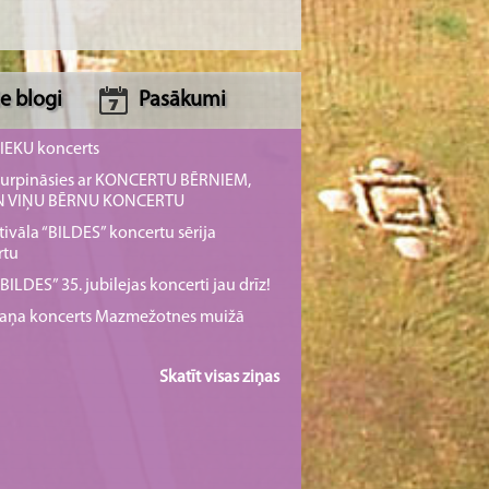
e blogi
Pasākumi
NIEKU koncerts
s turpināsies ar KONCERTU BĒRNIEM,
UN VIŅU BĒRNU KONCERTU
tivāla “BILDES” koncertu sērija
rtu
ILDES” 35. jubilejas koncerti jau drīz!
rmaņa koncerts Mazmežotnes muižā
Skatīt visas ziņas