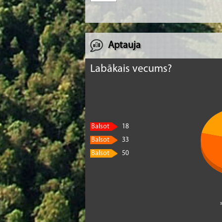
Aptauja
Labākais vecums?
Balsot
18
Balsot
33
Balsot
50