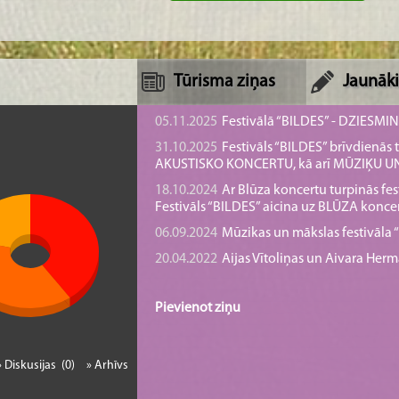
Tūrisma ziņas
Jaunāki
05.11.2025
Festivālā “BILDES” - DZIESMI
31.10.2025
Festivāls “BILDES” brīvdienā
AKUSTISKO KONCERTU, kā arī MŪZIĶU 
18.10.2024
Ar Blūza koncertu turpinās fes
Festivāls “BILDES” aicina uz BLŪZA konce
06.09.2024
Mūzikas un mākslas festivāla “B
20.04.2022
Aijas Vītoliņas un Aivara He
Pievienot ziņu
» Diskusijas (0)
» Arhīvs