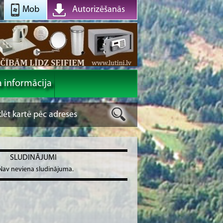
Mob
Autorizēšanās
a informācija
SLUDINĀJUMI
Nav neviena sludinājuma.