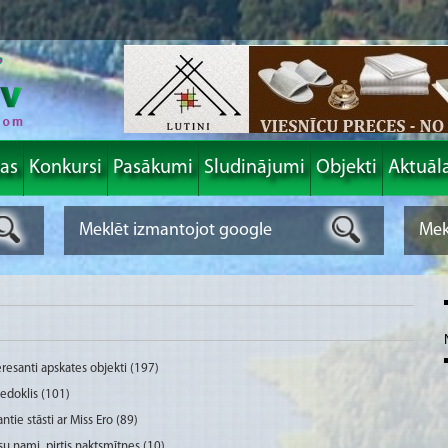
las
Konkursi
Pasākumi
Sludinājumi
Objekti
Aktuāl
eresanti apskates objekti (197)
viedoklis (101)
antie stāsti ar Miss Ero (89)
su nami ,pirtis,naktsmītnes (10)