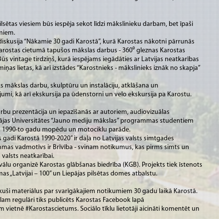
ilsētas viesiem būs iespēja sekot līdzi mākslinieku darbam, bet īpaši
umiem.
 diskusija “Nākamie 30 gadi Karostā”, kurā Karostas nākotni pārrunās
 Karostas cietumā tapušos mākslas darbus - 360⁰ gleznas Karostas
ūs vintage tirdziņš, kurā iespējams iegādāties ar Latvijas neatkarības
ņas lietas, kā arī izstādes “Karostnieks - mākslinieks iznāk no skapja”
ks mākslas darbu, skulptūru un instalāciju, atklāšana un
jumi, kā arī ekskursija pa ūdenstorni un velo ekskursija pa Karostu.
arbu prezentācija un iepazīšanās ar autoriem, audiovizuālas
pājas Universitātes “Jauno mediju mākslas” programmas studentiem
ts, 1990-to gadu mopēdu un motociklu parāde.
adi Karostā 1990-2020” ir daļa no Latvijas valsts simtgades
as vadmotīvs ir Brīvība - svinam notikumus, kas pirms simts un
 valsts neatkarībai.
vālu organizē Karostas glābšanas biedrība (KGB). Projekts tiek īstenots
s „Latvijai – 100” un Liepājas pilsētas domes atbalstu.
vākuši materiālus par svarīgākajiem notikumiem 30 gadu laikā Karostā.
lam regulāri tiks publicēts Karostas Facebook lapā
ietnē #Karostascietums. Sociālo tīklu lietotāji aicināti komentēt un