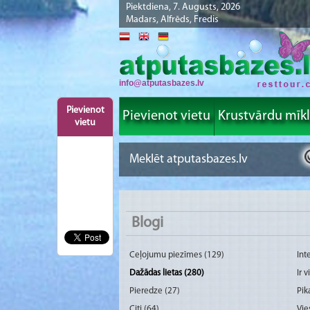
Piektdiena, 7. Augusts, 2026
Madars, Alfrēds, Fredis
info@atputasbazes.lv
Pievienot
Pievienot vietu
Krustvārdu mīk
vietu
Blogi
Ceļojumu piezīmes (129)
Int
Dažādas lietas (280)
Ir 
Pieredze (27)
Pik
Citi (64)
Vie