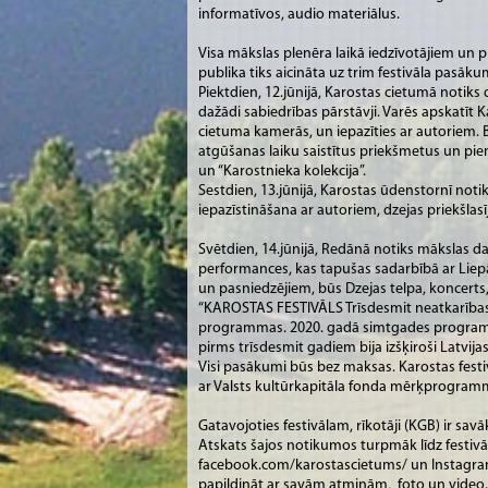
informatīvos, audio materiālus.
Visa mākslas plenēra laikā iedzīvotājiem un p
publika tiks aicināta uz trim festivāla pasāk
Piektdien, 12.jūnijā, Karostas cietumā notiks
dažādi sabiedrības pārstāvji. Varēs apskatīt
cietuma kamerās, un iepazīties ar autoriem. B
atgūšanas laiku saistītus priekšmetus un piemi
un “Karostnieka kolekcija”.
Sestdien, 13.jūnijā, Karostas ūdenstornī noti
iepazīstināšana ar autoriem, dzejas priekšlasī
Svētdien, 14.jūnijā, Redānā notiks mākslas d
performances, kas tapušas sadarbībā ar Lie
un pasniedzējiem, būs Dzejas telpa, koncer
“KAROSTAS FESTIVĀLS Trīsdesmit neatkarības g
programmas. 2020. gadā simtgades programm
pirms trīsdesmit gadiem bija izšķiroši Latvijas
Visi pasākumi būs bez maksas. Karostas festi
ar Valsts kultūrkapitāla fonda mērķprogramma
Gatavojoties festivālam, rīkotāji (KGB) ir sa
Atskats šajos notikumos turpmāk līdz festivā
facebook.com/karostascietums/ un Instagram v
papildināt ar savām atmiņām, foto un video.