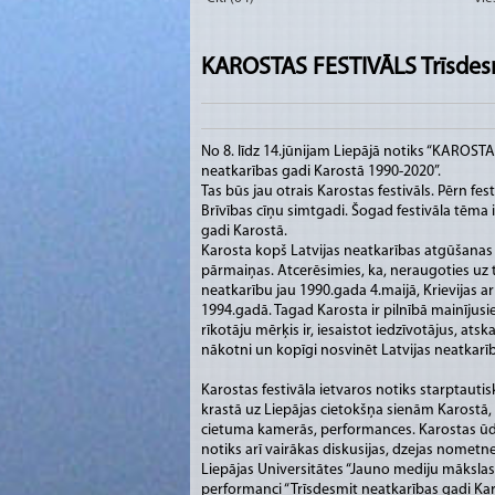
KAROSTAS FESTIVĀLS Trīsdesm
No 8. līdz 14.jūnijam Liepājā notiks “KAROST
neatkarības gadi Karostā 1990-2020”.
Tas būs jau otrais Karostas festivāls. Pērn fes
Brīvības cīņu simtgadi. Šogad festivāla tēma i
gadi Karostā.
Karosta kopš Latvijas neatkarības atgūšanas i
pārmaiņas. Atcerēsimies, ka, neraugoties uz t
neatkarību jau 1990.gada 4.maijā, Krievijas ar
1994.gadā. Tagad Karosta ir pilnībā mainījusie
rīkotāju mērķis ir, iesaistot iedzīvotājus, ats
nākotni un kopīgi nosvinēt Latvijas neatkarī
Karostas festivāla ietvaros notiks starptautis
krastā uz Liepājas cietokšņa sienām Karostā
cietuma kamerās, performances. Karostas ūden
notiks arī vairākas diskusijas, dzejas nometne
Liepājas Universitātes “Jauno mediju māksla
performanci “Trīsdesmit neatkarības gadi Kar