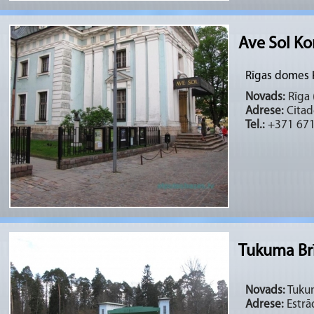
Ave Sol Ko
Rīgas domes 
Novads:
Rīga (
Adrese:
Citade
Tel.:
+371 671
Tukuma Br
Novads:
Tukum
Adrese:
Estrā