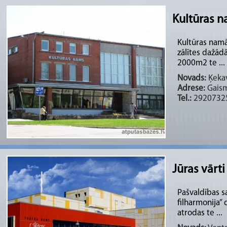
Kultūras 
Kultūras namā 
zālītes dažād
2000m2 te ...
Novads:
Ķekav
Adrese:
Gaism
Tel.:
2920732
Jūras vārt
Pašvaldības s
filharmonija”
atrodas te ...