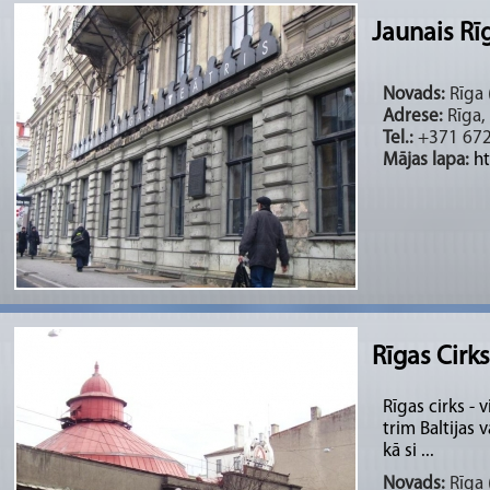
Jaunais Rīg
Novads:
Rīga (
Adrese:
Rīga, 
Tel.:
+371 67
Mājas lapa:
ht
Rīgas Cirks
Rīgas cirks - 
trim Baltijas 
kā si ...
Novads:
Rīga (