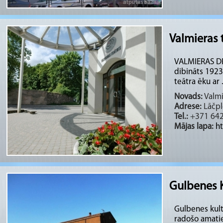
Valmieras 
VALMIERAS DRĀ
dibināts 1923
teātra ēku ar .
Novads:
Valmi
Adrese:
Lāčplē
Tel.:
+371 64
Mājas lapa:
h
Gulbenes K
Gulbenes kult
radošo amati