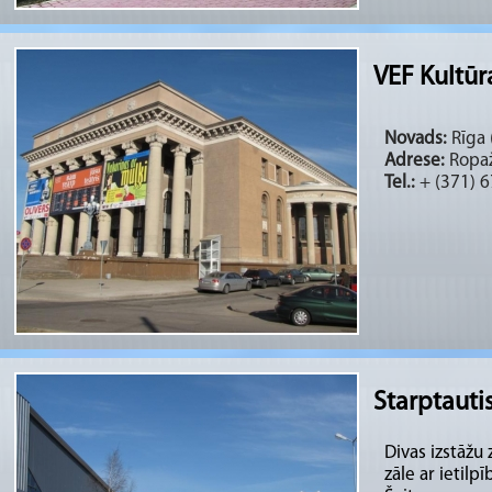
VEF Kultūra
Novads:
Rīga (
Adrese:
Ropaž
Tel.:
+ (371) 
Starptautis
Divas izstāžu
zāle ar ietil