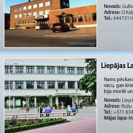
Novads:
Gulbe
Adrese:
O.Kal
Tel.:
6447311
Liepājas L
Nams pēckara 
vācu, gan kri
bija morāli un 
Novads:
Liepā
Adrese:
Rožu 
Tel.:
+371 63
Mājas lapa:
h