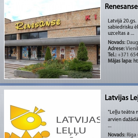
Renesanse 
Latvijā 20.gs.
sabiedrisku ē
uzceltas a ...
Novads:
Daug
Adrese:
Vienī
Tel.:
+371 65
Mājas lapa:
h
Latvijas Le
"Leļļu teātra 
arvien dažādā
...
Novads:
Rīga (