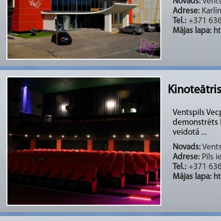
Novads:
Vents
Adrese:
Karlīn
Tel.:
+371 63
Mājas lapa:
ht
Kinoteātris
Ventspils Vecp
demonstrēts ki
veidotā ...
Novads:
Vents
Adrese:
Pils i
Tel.:
+371 63
Mājas lapa:
ht