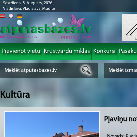
Sestdiena, 8. Augusts, 2026
Vladislava, Vladislavs, Mudīte
info@atputasbazes.lv
Pievienot vietu
Krustvārdu mīklas
Konkursi
Pasāk
Kultūra
Pļaviņu no
Novads:
Pļaviņ