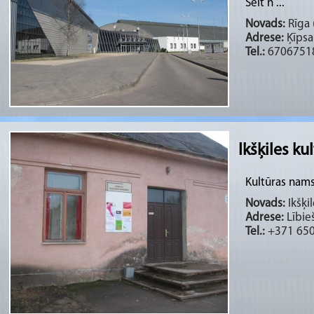
Šeit n ...
Novads:
Rīga (
Adrese:
Ķīpsal
Tel.:
6706751
Ikšķiles k
Kultūras nams
Novads:
Ikšķil
Adrese:
Lībieš
Tel.:
+371 65