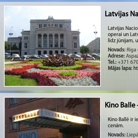
Latvijas N
Latvijas Nacio
operai un Lat
līdz jūnijam, u
Novads:
Rīga (
Adrese:
Aspazi
Tel.:
+371 67
Mājas lapa:
h
Kino Balle 
Kino Ballē ir 
cenām.
Novads:
Liepā