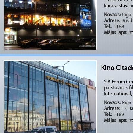
7.novembrī. 
kura sastāvā i
Novads:
Rīga (
Adrese:
Brīvīb
Tel.:
1188
Mājas lapa:
h
Kino Cita
SIA Forum Cine
pārstāvot 5 f
International, 
Novads:
Rīga (
Adrese:
13. Ja
Tel.:
1189
Mājas lapa:
h