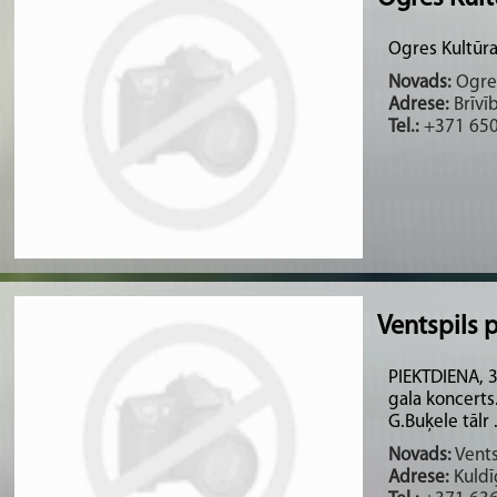
Ogres Kultūra
Novads:
Ogres
Adrese:
Brīvīb
Tel.:
+371 65
Ventspils p
PIEKTDIENA, 3.
gala koncerts
G.Buķele tālr .
Novads:
Vents
Adrese:
Kuldīg