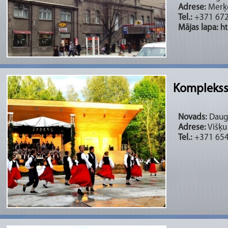
Adrese:
Merķe
Tel.:
+371 67
Mājas lapa:
ht
Komplekss 
Novads:
Dauga
Adrese:
Višķu
Tel.:
+371 654