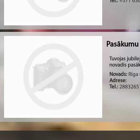
Tel.:
+371 63
Pasākumu 
Tuvojas jubile
novadīs pasāk
Novads:
Rīga (
Adrese:
Tel.:
2883265