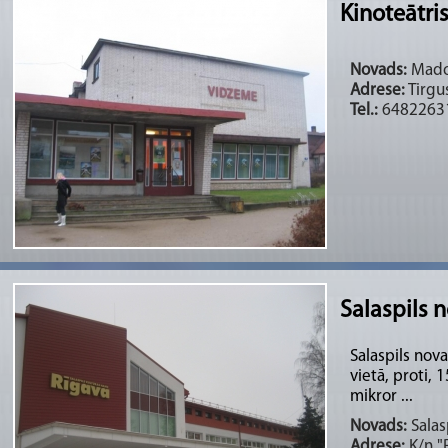
Kinoteātri
Novads:
Madon
Adrese:
Tirgu
Tel.:
6482263
Salaspils 
Salaspils nov
vietā, proti,
mikror ...
Novads:
Salasp
Adrese:
K/n "R