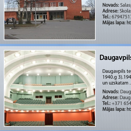
Novads:
Salasp
Adrese:
Skolas
Tel.:
6794751
Mājas lapa:
ht
Daugavpils
Daugavpils te
1940.g 3).1944
un uzskatam ..
Novads:
Daug
Adrese:
Dauga
Tel.:
+371 654
Mājas lapa:
ht