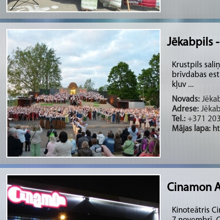
Jēkabpils 
Krustpils sali
brīvdabas est
kļuv ...
Novads:
Jēkab
Adrese:
Jēkab
Tel.:
+371 20
Mājas lapa:
ht
Cinamon Al
Kinoteātris C