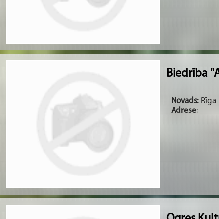
Biedrība "A
Novads:
Rīga (
Adrese:
Ogres Kult