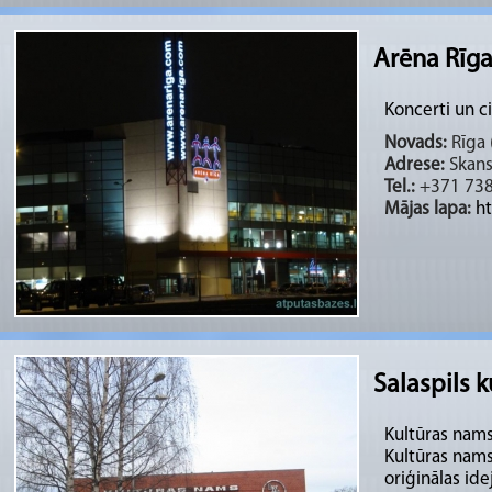
Arēna Rīg
Koncerti un c
Novads:
Rīga (
Adrese:
Skanst
Tel.:
+371 73
Mājas lapa:
h
Salaspils k
Kultūras nams
Kultūras nams
oriģinālas idej