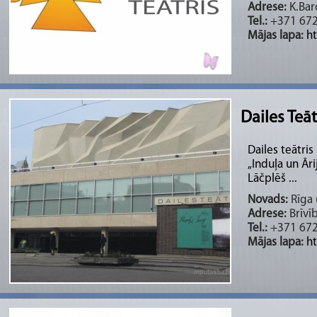
Adrese:
K.Bar
Tel.:
+371 67
Mājas lapa:
h
Dailes Teāt
Dailes teātris
„Induļa un Āri
Lāčplēš ...
Novads:
Rīga (
Adrese:
Brīvīb
Tel.:
+371 67
Mājas lapa:
ht