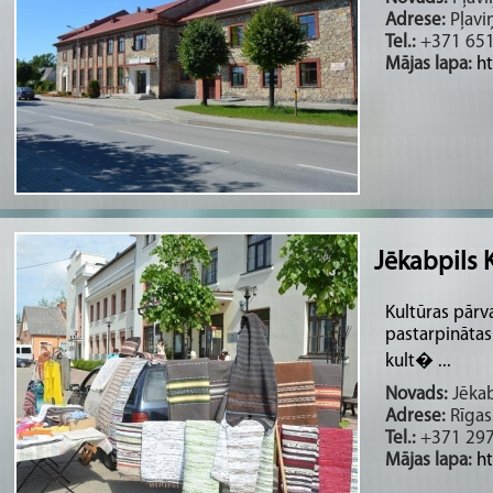
Adrese:
Pļavi
Tel.:
+371 65
Mājas lapa:
h
Jēkabpils 
Kultūras pārv
pastarpinātas
kult� ...
Novads:
Jēkab
Adrese:
Rīgas 
Tel.:
+371 29
Mājas lapa:
ht