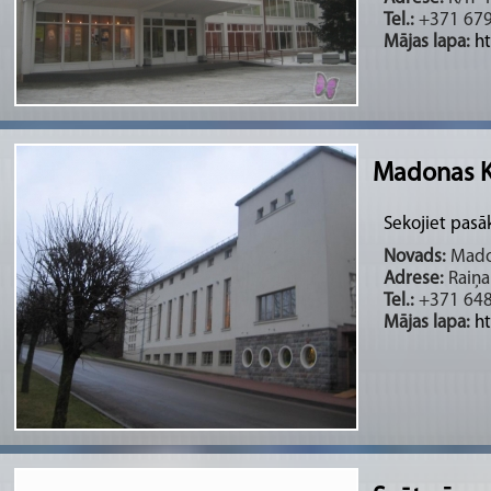
Tel.:
+371 67
Mājas lapa:
h
Madonas K
Sekojiet pas
Novads:
Madon
Adrese:
Raiņa
Tel.:
+371 64
Mājas lapa:
h