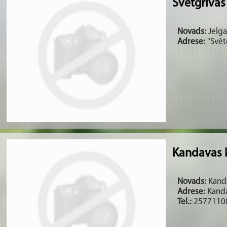
Svētgrīvas
Novads:
Jelga
Adrese:
"Svēt
Kandavas 
Novads:
Kanda
Adrese:
Kandav
Tel.:
2577110