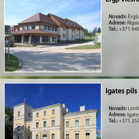
Novads:
Ērgļu
Adrese:
Rīgas
Tel.:
+371 648
Igates pils
Novads:
Limba
Adrese:
Igate
Tel.:
+371 25