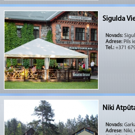
Sigulda Vi
Novads:
Sigul
Adrese:
Pils i
Tel.:
+371 67
Niki Atpūt
Novads:
Garka
Adrese:
Niki,