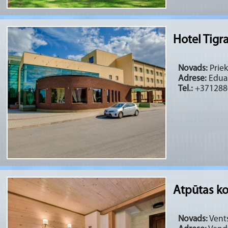
Hotel Tigr
Novads:
Priek
Adrese:
Eduar
Tel.:
+371288
Atpūtas k
Novads:
Vents