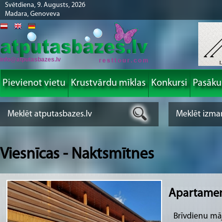
Svētdiena, 9. Augusts, 2026
Madara, Genoveva
info@atputasbazes.lv
Pievienot vietu
Krustvārdu mīklas
Konkursi
Pasāk
Viesnīcas - Naktsmītnes
Apartamen
Brīvdienu māj