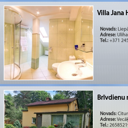
Villa Jana 
Novads:
Liepā
Adrese:
Uliha 
Tel.:
+371 24
Brīvdienu 
Novads:
Citur
Adrese:
Vecāķ
Tel.:
2658521