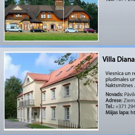
Villa Diana
Viesnīca un r
pludmales un 
Naktsmītnes .
Novads:
Pāvil
Adrese:
Ziemu
Tel.:
+371 29
Mājas lapa:
ht