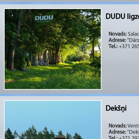
DUDU ligz
Novads:
Salac
Adrese:
"Dārz
Tel.:
+371 26
Dekšņi
Novads:
Vents
Adrese:
"Dekš
Tel.:
+371 29