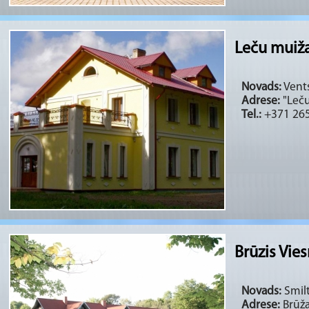
Leču muiž
Novads:
Vents
Adrese:
"Leču
Tel.:
+371 26
Brūzis Vies
Novads:
Smilt
Adrese:
Brūža