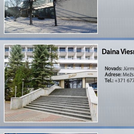
Daina Vies
Novads:
Jūrma
Adrese:
Mežsa
Tel.:
+371 677