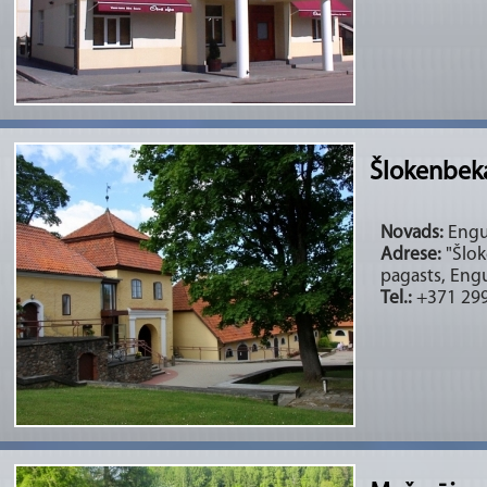
Šlokenbek
Novads:
Engur
Adrese:
"Šlok
pagasts, Engu
Tel.:
+371 29