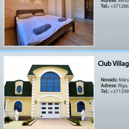
Adrese:
Vendz
Tel.:
+371286
Club Villa
Novads:
Mārup
Adrese:
Rīga,
Tel.:
+371299