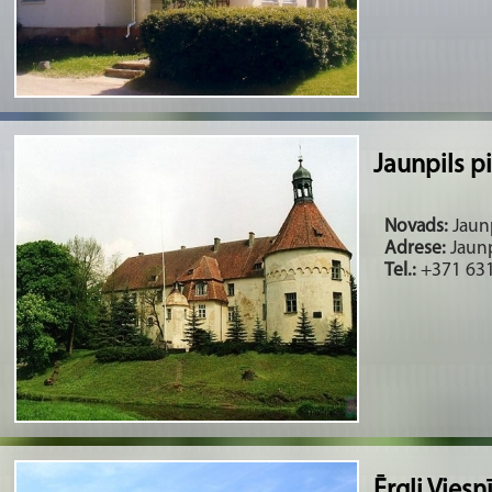
Jaunpils pi
Novads:
Jaunp
Adrese:
Jaunp
Tel.:
+371 631
Ērgļi Viesn