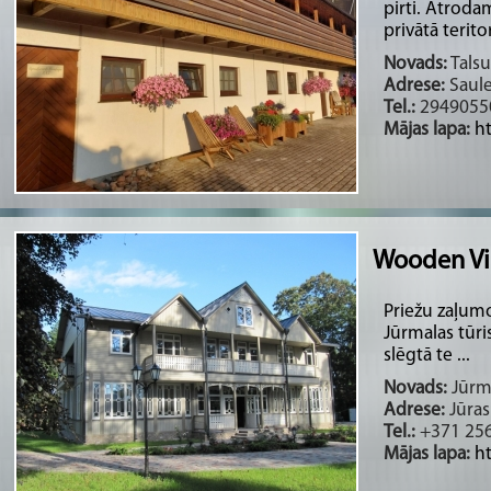
pirti. Atrod
privātā teritori
Novads:
Talsu
Adrese:
Saule
Tel.:
2949055
Mājas lapa:
h
Wooden Vi
Priežu zaļum
Jūrmalas tūr
slēgtā te ...
Novads:
Jūrma
Adrese:
Jūras
Tel.:
+371 25
Mājas lapa:
h