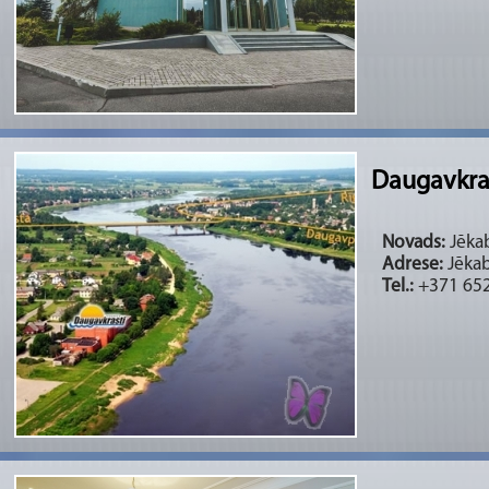
Daugavkras
Novads:
Jēkab
Adrese:
Jēkab
Tel.:
+371 652