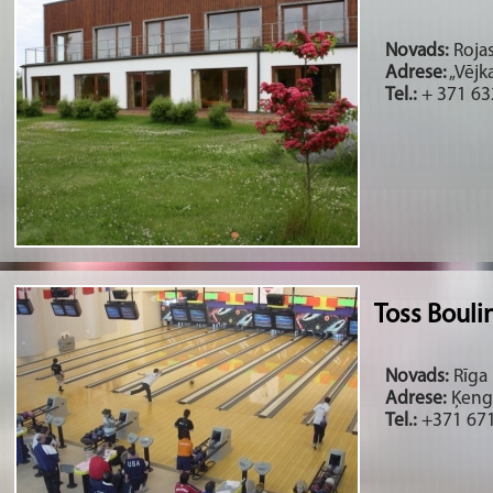
Novads:
Rojas
Adrese:
„Vējk
Tel.:
+ 371 63
Toss Boulin
Novads:
Rīga 
Adrese:
Ķenga
Tel.:
+371 67