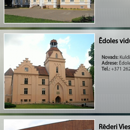
Ēdoles vidu
Novads:
Kuldī
Adrese:
Ēdole
Tel.:
+371 262
Rēderi Vie