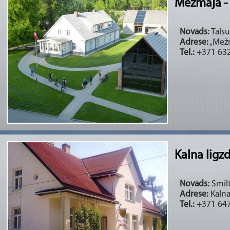
Mežmāja - 
Novads:
Talsu
Adrese:
„Mežm
Tel.:
+371 632
Kalna ligz
Novads:
Smilt
Adrese:
Kalna
Tel.:
+371 647