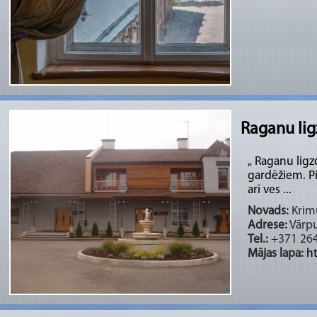
Raganu lig
„ Raganu ligz
gardēžiem. Pi
arī ves ...
Novads:
Krimu
Adrese:
Vārpu
Tel.:
+371 264
Mājas lapa:
h