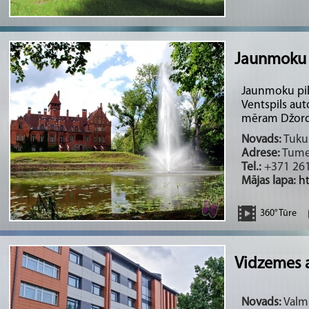
Jaunmoku 
Jaunmoku pil
Ventspils aut
mēram Džordž
Novads:
Tukum
Adrese:
Tumes
Tel.:
+371 261
Mājas lapa:
h
360° Tūre
Vidzemes a
Novads:
Valmi