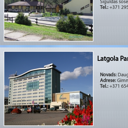
Siguldas šose
Tel.:
+371 29
Latgola Pa
Novads:
Daug
Adrese:
Gimna
Tel.:
+371 65