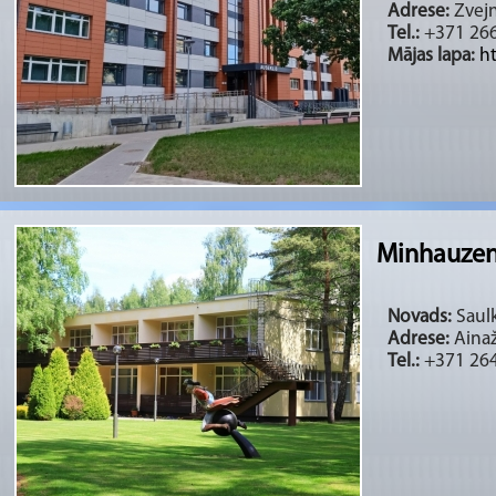
Adrese:
Zvejn
Tel.:
+371 26
Mājas lapa:
ht
Minhauzen
Novads:
Saulk
Adrese:
Ainaž
Tel.:
+371 264