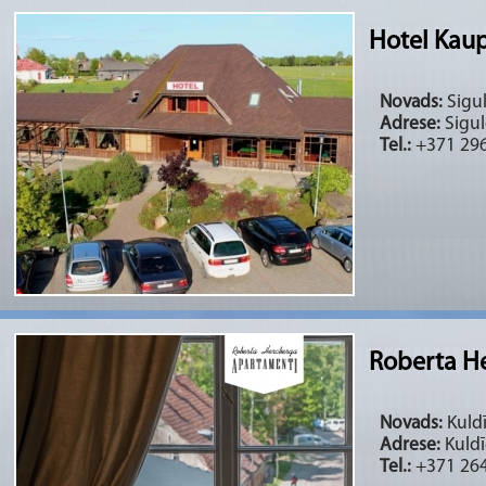
Hotel Kau
Novads:
Sigul
Adrese:
Sigul
Tel.:
+371 29
Roberta H
Novads:
Kuldī
Adrese:
Kuldīg
Tel.:
+371 26