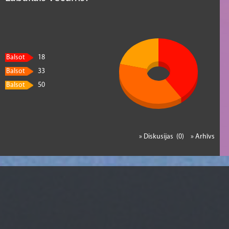
Balsot
18
Balsot
33
Balsot
50
» Diskusijas (0)
» Arhīvs