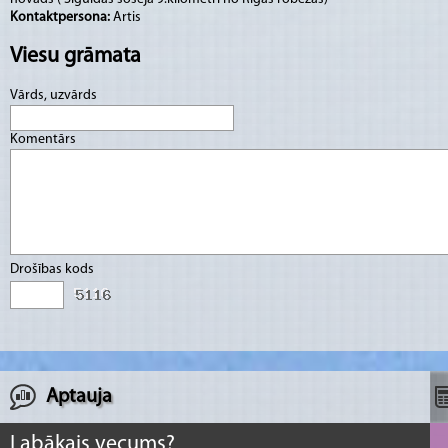
Kontaktpersona:
Artis
Viesu grāmata
Vārds, uzvārds
Komentārs
Drošības kods
Aptauja
Labākais vecums?