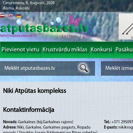
Ceturtdiena, 6. Augusts, 2026
Aisma, Askolds
info@atputasbazes.lv
Pievienot vietu
Krustvārdu mīklas
Konkursi
Pasāk
Niki Atpūtas komplekss
Kontaktinformācija
Novads:
Garkalnes (bij.Garkalnes rajons)
Tel.:
+371 29509
Adrese:
Niki, Garkalne, Garkalnes pagasts, Ropažu
E-pasts:
nikikro
novads ( Siguldas šoseja 9.kilometri no Rīgas robežas)