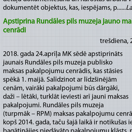
dokumentēt objektus, kas, iespējams, p......
La
Apstiprina Rundāles pils muzeja jauno m
cenrādi
trešdiena, 
2018. gada 24.aprīļa MK sēdē apstiprināts
jaunais Rundāles pils muzeja publisko
maksas pakalpojumu cenrādis, kas stāsies
spēkā 1. maijā. Salīdzinot ar līdzšinējām
cenām, vairāki pakalpojumi būs dārgāki,
daži – lētāki, turklāt ieviesti arī jauni maksas
pakalpojumi. Rundāles pils muzeja
(turpmāk – RPM) maksas pakalpojumu cenrādi
kopš 2014. gada, taču šajā laikā ir notikušas
bagātinājies piedāvāto pakalpojumu klāsts, pal