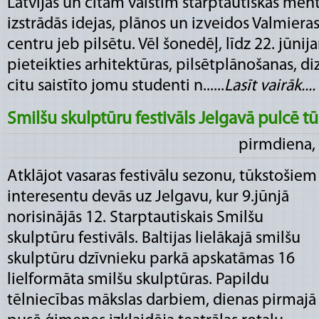
Latvijas un citām valstīm starptautiskas me
izstrādās idejas, plānos un izveidos Valmieras
centru jeb pilsētu. Vēl šonedēļ, līdz 22. jūnija
pieteikties arhitektūras, pilsētplānošanas, d
citu saistīto jomu studenti n......
Lasīt vairāk....
Smilšu skulptūru festivāls Jelgavā pulcē t
pirmdiena, 
Atklājot vasaras festivālu sezonu, tūkstošiem
interesentu devās uz Jelgavu, kur 9.jūnjā
norisinājās 12. Starptautiskais Smilšu
skulptūru festivāls. Baltijas lielākajā smilšu
skulptūru dzīvnieku parkā apskatāmas 16
lielformāta smilšu skulptūras. Papildu
tēlniecības mākslas darbiem, dienas pirmajā