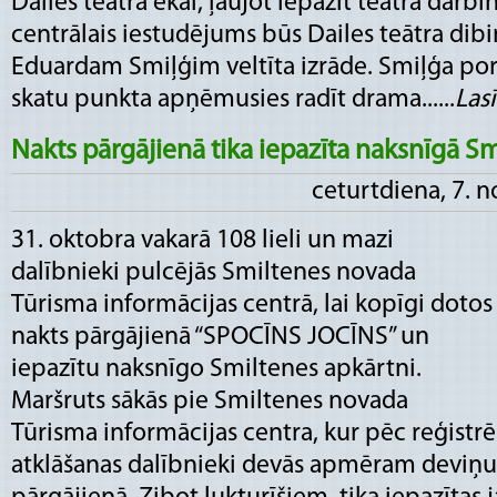
Dailes teātra ēkai, ļaujot iepazīt teātra darb
centrālais iestudējums būs Dailes teātra dib
Eduardam Smiļģim veltīta izrāde. Smiļģa po
skatu punkta apņēmusies radīt drama......
Lasī
Nakts pārgājienā tika iepazīta naksnīgā S
ceturtdiena, 7. 
31. oktobra vakarā 108 lieli un mazi
dalībnieki pulcējās Smiltenes novada
Tūrisma informācijas centrā, lai kopīgi dotos
nakts pārgājienā “SPOCĪNS JOCĪNS” un
iepazītu naksnīgo Smiltenes apkārtni.
Maršruts sākās pie Smiltenes novada
Tūrisma informācijas centra, kur pēc reģistr
atklāšanas dalībnieki devās apmēram deviņu