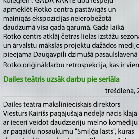
kolēģiem. GADA KARTE dod iespēju
apmeklēt Rotko centra pastāvīgās un
mainīgās ekspozīcijas neierobežotā
daudzumā visa gada garumā. Gada laikā
Rotko centrs atklāj četras lielas izstāžu sezon
un ārvalstu mākslas projektu dažādos medijo
pieejama Daugavpilī dzimušā pasaulslavenā
Rotko oriģināldarbu retrospekcija, kas ir vien�
Dailes teātris uzsāk darbu pie seriāla
trešdiena, 
Dailes teātra mākslinieciskais direktors
Viesturs Kairišs pagājušajā nedēļā nācis klajā
ar ieceri veidot daudzsēriju melno komēdiju
ar pagaidu nosaukumu "Smiļģa lāsts", kuras