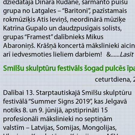
dziedātāja Dināra Rudāne, šarmanto puišu
grupa no Latgales – “Baritoni”, pazīstamais
rokmūziķis Atis Ieviņš, neordinārā mūziķe
Katrīna Gupalo un daudzpusīgais solists,
grupas “Framest” dalībnieks Mikus
Abaroniņš. Krāšņā koncertā mākslinieki aicinā
arī iedvesmoties lieliem darbiem! &......
Lasīt 
Smilšu skulptūru festivāls šogad pulcēs īpa
ceturtdiena, 
Dalībai 13. Starptautiskajā Smilšu skulptūru
festivālā “Summer Signs 2019”, kas Jelgavā
notiks 8. un 9. jūnijā, apstiprināti 15
profesionāli mākslinieki no septiņām
valstīm – Latvijas, Somijas, Mongolijas,