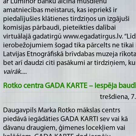
ar Luminor banku aicina mūsdienu
amatniecības meistarus, kas iepriekš ir
piedalījušies klātienes tirdziņos un izgājuši
komisijas pārbaudi, pieteikties dalībai
virtuālajā gadatirgū www.egadatirgus.lv. “Lī
ierobežojumiem šogad tika pārcelts ne tikai il
Latvijas Etnogrāfiskā brīvdabas muzeja rīkota
bet arī daudzi citi pasākumi ar tirdziņiem, kuro
vairāk....
Rotko centra GADA KARTE – iespēja baud
trešdiena, 7
Daugavpils Marka Rotko mākslas centrs
piedāvā iegādāties GADA KARTI sev vai kā
dāvanu draugiem, ģimenes locekļiem vai