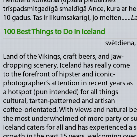
hendleru konkursā Ķīpsalā piedalīsies
trīspadsmitgadīgā smaidīgā Ance, kura ar h
10 gadus. Tas ir likumsakarīgi, jo meiten......
La
100 Best Things to Do in Iceland
svētdiena,
Land of the Vikings, craft beers, and jaw-
dropping scenery, Iceland has really come
to the forefront of hipster and iconic-
photographer’s attention in recent years as
a hotspot (pun intended) for all things
cultural, tartan-patterned and artisan
coffee-orientated. With views and natural b
the most underwhelmed of more party or sun
Iceland caters for all and has experienced a
growth in the past 15 years, welcoming over 