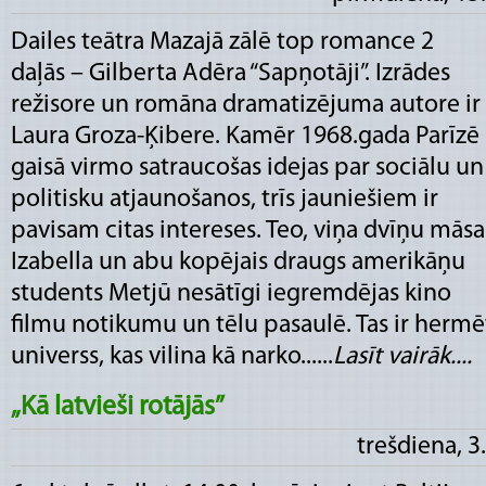
Dailes teātra Mazajā zālē top romance 2
daļās – Gilberta Adēra “Sapņotāji”. Izrādes
režisore un romāna dramatizējuma autore ir
Laura Groza-Ķibere. Kamēr 1968.gada Parīzē
gaisā virmo satraucošas idejas par sociālu un
politisku atjaunošanos, trīs jauniešiem ir
pavisam citas intereses. Teo, viņa dvīņu māsa
Izabella un abu kopējais draugs amerikāņu
students Metjū nesātīgi iegremdējas kino
filmu notikumu un tēlu pasaulē. Tas ir hermē
universs, kas vilina kā narko......
Lasīt vairāk....
„Kā latvieši rotājās”
trešdiena, 3