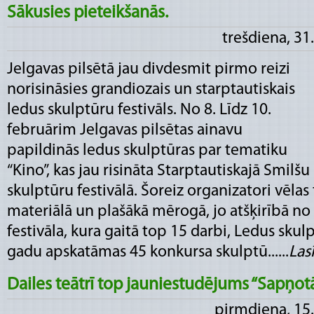
Sākusies pieteikšanās.
trešdiena, 31
Jelgavas pilsētā jau divdesmit pirmo reizi
norisināsies grandiozais un starptautiskais
ledus skulptūru festivāls. No 8. Līdz 10.
februārim Jelgavas pilsētas ainavu
papildinās ledus skulptūras par tematiku
“Kino”, kas jau risināta Starptautiskajā Smilšu
skulptūru festivālā. Šoreiz organizatori vēlas
materiālā un plašākā mērogā, jo atšķirībā no
festivāla, kura gaitā top 15 darbi, Ledus sku
gadu apskatāmas 45 konkursa skulptū......
Lasī
Dailes teātrī top jauniestudējums “Sapņotā
pirmdiena, 15.