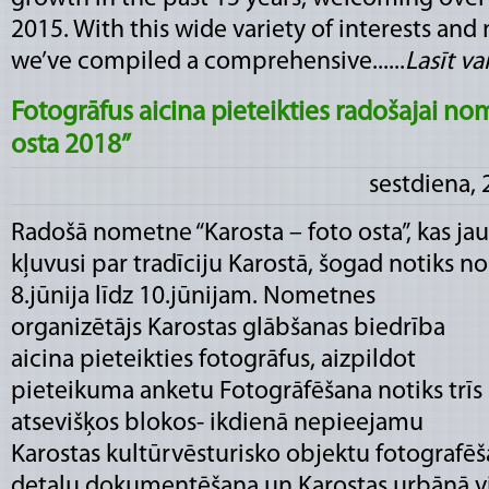
2015. With this wide variety of interests and 
we’ve compiled a comprehensive......
Lasīt vai
Fotogrāfus aicina pieteikties radošajai no
osta 2018”
sestdiena, 
Radošā nometne “Karosta – foto osta”, kas jau
kļuvusi par tradīciju Karostā, šogad notiks no
8.jūnija līdz 10.jūnijam. Nometnes
organizētājs Karostas glābšanas biedrība
aicina pieteikties fotogrāfus, aizpildot
pieteikuma anketu Fotogrāfēšana notiks trīs
atsevišķos blokos- ikdienā nepieejamu
Karostas kultūrvēsturisko objektu fotografē
detaļu dokumentēšana un Karostas urbānā vide