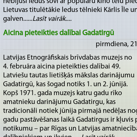
nebijuši ledus šovi ar populāru kino tēlu pied
Lietuvas titulētākie ledus tēlnieki Kārlis Īle
galven......
Lasīt vairāk....
Aicina pieteikties dalībai Gadatirgū
pirmdiena, 21
Latvijas Etnogrāfiskais brīvdabas muzejs no
4. februāra aicina pieteikties dalībai 49.
Latviešu tautas lietišķās mākslas darinājumu
Gadatirgū, kas šogad notiks 1. un 2. jūnijā.
Kopš 1971. gada muzejs katru gadu rīko
amatnieku darinājumu Gadatirgu, kas
tradicionāli notiek jūnija pirmajā nedēļas n
gadu pastāvēšanas laikā Gadatirgus ir kļuvis 
notikumu – par Rīgas un Latvijas amatniecīb