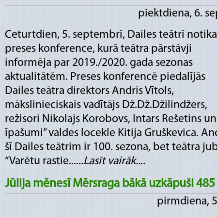
piektdiena, 6. s
Ceturtdien, 5. septembrī, Dailes teātrī notika
preses konference, kurā teātra pārstāvji
informēja par 2019./2020. gada sezonas
aktualitātēm. Preses konferencē piedalījās
Dailes teātra direktors Andris Vītols,
mākslinieciskais vadītājs Dž.Dž.Džilindžers,
režisori Nikolajs Korobovs, Intars Rešetins u
īpašumi” valdes locekle Kitija Gruškevica. And
šī Dailes teātrim ir 100. sezona, bet teātra jub
“Varētu rastie......
Lasīt vairāk....
Jūlija mēnesī Mērsraga bākā uzkāpuši 485 
pirmdiena, 5