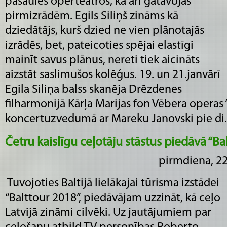
pasaules operteātros, kā arī gatavojas
pirmizrādēm. Egils Siliņš zināms kā
dziedātājs, kurš dzied ne vien plānotajās
izrādēs, bet, pateicoties spējai elastīgi
mainīt savus plānus, nereti tiek aicināts
aizstāt saslimušos kolēģus. 19. un 21.janvārī
Egila Siliņa balss skanēja Drēzdenes
filharmonijā Kārļa Marijas fon Vēbera operas “
koncertuzvedumā ar Mareku Janovski pie di...
Četru kaislīgu ceļotāju stāstus piedāvā “Ba
pirmdiena, 22
Tuvojoties Baltijā lielākajai tūrisma izstādei
“Balttour 2018”, piedāvājam uzzināt, kā ceļo
Latvijā zināmi cilvēki. Uz jautājumiem par