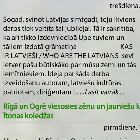
trešdiena,
Šogad, svinot Latvijas simtgadi, teju ikviens
darbs tiek veltīts šai jubilejai. Tā ir sakritība,
ka arī tikko izdevniecībā Upe tuviem un
tāliem izdotā grāmatiņa KAS
IR LATVIEŠI / WHO ARE THE LATVIANS sevī
ietver pašu būtiskāko par mūsu zemi un tās
iemītniekiem. Ideja par šāda darba
izveidošanu autoram, latviešu kultūras
patriotam, diriģentam I......
Lasīt vairāk....
Rīgā un Ogrē viesosies zēnu un jauniešu k
Ītonas koledžas
pirmdiena, 