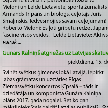
ceļošanu atbild TV personības Roberto
Meloni un Lelde Lietaviete, sporta žurnālists
Armands Tripāns un biologs, ceļotājs Juris
Smaļinskis. Iedvesmojies savam ceļojum
Roberto Meloni: Es ļoti gribētu redzēt Japān
fascinē visos veidos. Lelde Lietaviete: Aktīvs p
vairāk....
Gunārs Kalniņš atgriežas uz Latvijas skatu
piektdiena, 15. 
Svinēt svētkus ģimenes lokā Latvijā, iepirkt
labas grāmatas un uzstāties Rīgas
Ziemassvētku koncertos Ķīpsalā – tāds ir
dziedātāja un komponista Gunāra Kalniņa
plāns 2017. gada nogalei. Bet ko gan
mākslinieks “cels galdā” Latvijas publikai? S