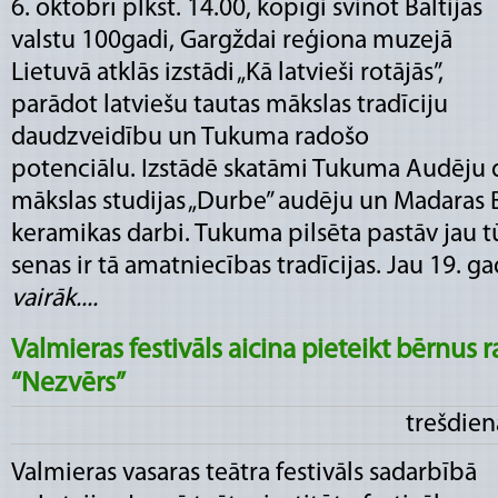
6. oktobrī plkst. 14.00, kopīgi svinot Baltijas
valstu 100gadi, Gargždai reģiona muzejā
Lietuvā atklās izstādi „Kā latvieši rotājās”,
parādot latviešu tautas mākslas tradīciju
daudzveidību un Tukuma radošo
potenciālu. Izstādē skatāmi Tukuma Audēju d
mākslas studijas „Durbe” audēju un Madaras 
keramikas darbi. Tukuma pilsēta pastāv jau t
senas ir tā amatniecības tradīcijas. Jau 19. gad
vairāk....
Valmieras festivāls aicina pieteikt bērnus 
“Nezvērs”
trešdien
Valmieras vasaras teātra festivāls sadarbībā