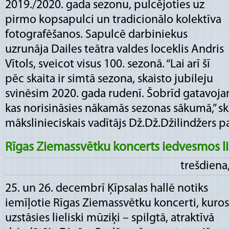
2019./2020. gada sezonu, pulcējoties uz
pirmo kopsapulci un tradicionālo kolektīva
fotografēšanos. Sapulcē darbiniekus
uzrunāja Dailes teātra valdes loceklis Andris
Vītols, sveicot visus 100. sezonā. “Lai arī šī
pēc skaita ir simtā sezona, skaisto jubileju
svinēsim 2020. gada rudenī. Šobrīd gatavoja
kas norisināsies nākamās sezonas sākumā,” ska
mākslinieciskais vadītājs Dž.Dž.Džilindžers pate
Rīgas Ziemassvētku koncerts iedvesmos l
trešdiena,
25. un 26. decembrī Ķīpsalas hallē notiks
iemīļotie Rīgas Ziemassvētku koncerti, kuros
uzstāsies lieliski mūziķi – spilgtā, atraktīvā