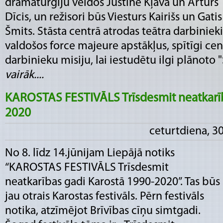
dramaturģiju veidos Justīne Kļava un Artūrs
Dīcis, un režisori būs Viesturs Kairišs un Gatis
Šmits. Stāsta centrā atrodas teātra darbinieki
valdošos force majeure apstākļus, spītīgi cen
darbinieku misiju, lai iestudētu ilgi plānoto "S
vairāk....
KAROSTAS FESTIVĀLS Trīsdesmit neatkarīb
2020
ceturtdiena, 30
No 8. līdz 14.jūnijam Liepājā notiks
“KAROSTAS FESTIVĀLS Trīsdesmit
neatkarības gadi Karostā 1990-2020”. Tas būs
jau otrais Karostas festivāls. Pērn festivāls
notika, atzīmējot Brīvības cīņu simtgadi.