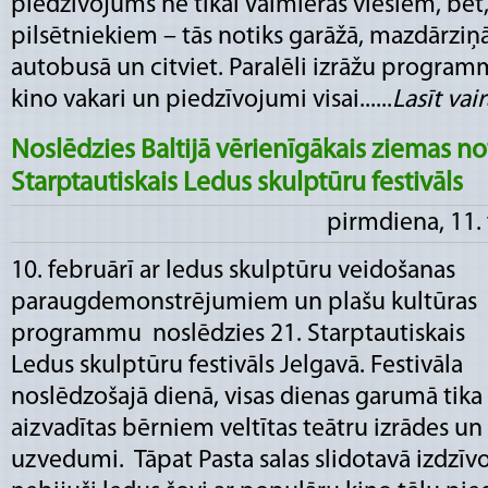
piedzīvojums ne tikai Valmieras viesiem, bet,
pilsētniekiem – tās notiks garāžā, mazdārziņā
autobusā un citviet. Paralēli izrāžu program
kino vakari un piedzīvojumi visai......
Lasīt vairā
Noslēdzies Baltijā vērienīgākais ziemas no
Starptautiskais Ledus skulptūru festivāls
pirmdiena, 11.
10. februārī ar ledus skulptūru veidošanas
paraugdemonstrējumiem un plašu kultūras
programmu noslēdzies 21. Starptautiskais
Ledus skulptūru festivāls Jelgavā. Festivāla
noslēdzošajā dienā, visas dienas garumā tika
aizvadītas bērniem veltītas teātru izrādes un
uzvedumi. Tāpat Pasta salas slidotavā izdzīvot