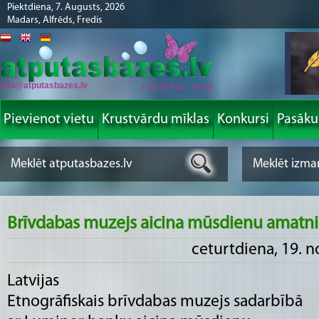
Piektdiena, 7. Augusts, 2026
Madars, Alfrēds, Fredis
info@atputasbazes.lv
Pievienot vietu
Krustvārdu mīklas
Konkursi
Pasāk
Brīvdabas muzejs aicina mūsdienu amatni
ceturtdiena, 19. 
Latvijas
Etnogrāfiskais brīvdabas muzejs sadarbībā