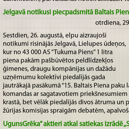
Jelgavā notikusi piecpadsmitā Baltais Pien
otrdiena, 2
Sestdien, 26. augustā, elpu aizraujoši
notikumi risinājās Jelgavā, Lielupes ūdeņos,
kur no 43 000 AS “Tukuma Piens” 1 litra
piena pakām pašbūvētos peldlīdzekļos
ģimenes, draugu kompānijas un dažādu
uzņēmumu kolektīvi piedalījās gada
jautrākajā pasākumā “15. Baltais Piena paku l
komandas ar sagatavotiem priekšnesumiem p
krastā, bet vēlāk piedalījās divos ātruma un
žūrijas komisijas spraigām debatēm, apalvošan
UgunsGrēka” aktieri atkal satiekas izrād