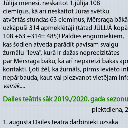
Jūlija mēnesī, neskaitot 1.jūlija 108
ciemiņus, kā arī neskaitot Jūras svētku
atvērtās stundas 63 ciemiņus, Mērsraga bākā
uzkāpuši 314 apmeklētāji (tātad JŪLIJĀ kopā
108 +63 +314= 485)! Paldies engurniekiem,
kas šodien atveda parādīt pavisam svaigu
žurnālu "Ieva", kurā ir dažas neprecizitātes
par Mērsraga bāku, kā arī nepareizi bākas a
kontakti. Ļoti žēl, ka žurnāls, pirms ievieto i
nepārbauda, kaut vai piezvanot vietējam infor
vairāk....
Dailes teātris sāk 2019./2020. gada sezon
piektdiena, 
1. augustā Dailes teātra darbinieki uzsāka