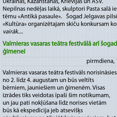
Ukrainas, Kazahstānas, Krievijas un ASV.
Nepilnas nedēļas laikā, skulptori Pasta salā ie
tēmu «Antīkā pasaule». Šogad Jelgavas pilsē
«Kultūra» organizētajam skiču konkursam kopu
vairāk....
Valmieras vasaras teātra festivālā arī šogad
ģimenei
pirmdiena, 
Valmieras vasaras teātra festivāls norisināsies
no 2. līdz 4. augustam un būs veltīts
bērniem, jauniešiem un ģimenēm. Visas
izrādes tiks veidotas īpaši šim notikumam,
un jau pati nokļūšana līdz norises vietām
būs kā ekspedīcija jeb atsevišķs