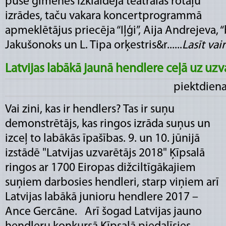
pusē ģimenes izklaidēja teatrālas rotaļu
izrādes, taču vakara koncertprogrammā
apmeklētājus priecēja “Iļģi”, Aija Andrejeva, “
Jakušonoks un L. Tipa orķestris&r......
Lasīt vair
Latvijas labākā jaunā hendlere ceļā uz uzv
piektdiena
Vai zini, kas ir hendlers? Tas ir suņu
demonstrētājs, kas ringos izrāda suņus un
izceļ to labākās īpašības. 9. un 10. jūnijā
izstādē "Latvijas uzvarētājs 2018" Ķīpsalā
ringos ar 1700 Eiropas dižciltīgākajiem
suņiem darbosies hendleri, starp viņiem arī
Latvijas labākā junioru hendlere 2017 –
Ance Gercāne. Arī šogad Latvijas jauno