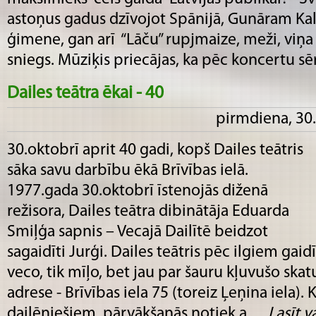
astoņus gadus dzīvojot Spānijā, Gunāram Ka
ģimene, gan arī “Lāču” rupjmaize, meži, viņa
sniegs. Mūziķis priecājas, ka pēc koncertu sēri.
Dailes teātra ēkai - 40
pirmdiena, 30.
30.oktobrī aprit 40 gadi, kopš Dailes teātris
sāka savu darbību ēkā Brīvības ielā.
1977.gada 30.oktobrī īstenojās diženā
režisora, Dailes teātra dibinātāja Eduarda
Smiļģa sapnis – Vecajā Dailītē beidzot
sagaidīti Jurģi. Dailes teātris pēc ilgiem ga
veco, tik mīļo, bet jau par šauru kļuvušo skat
adrese - Brīvības iela 75 (toreiz Ļeņina iela). 
dailēniešiem, pārvākšanās notiek a......
Lasīt va