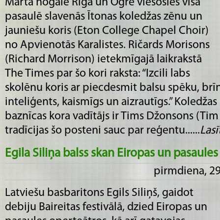
Marta nogalē Rīgā un Ogrē viesosies visā
pasaulē slavenās Ītonas koledžas zēnu un
jauniešu koris (Eton College Chapel Choir)
no Apvienotās Karalistes. Ričards Morisons
(Richard Morrison) ietekmīgajā laikrakstā
The Times par šo kori raksta: “Izcili labs
skolēnu koris ar piecdesmit balsu spēku, brīn
inteliģents, kaismīgs un aizrautīgs.” Koledža
baznīcas kora vadītājs ir Tims Džonsons (Tim
tradīcijas šo posteni sauc par reģentu......
Lasīt
Egila Siliņa balss skan Eiropas un pasaule
pirmdiena, 29
Latviešu basbaritons Egils Siliņš, gaidot
debiju Baireitas festivālā, dzied Eiropas un