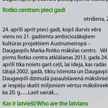
Rotko centram pieci gadi
otrdiena, 
24. aprīlī aprit pieci gadi, kopš durvis vēra
viens no 21. gadsimta ambiciozākajiem
kultūras projektiem Austrumeiropā –
Daugavpils Marka Rotko mākslas centrs. Vēl
pirms Rotko centra atklāšanas 2013. gada 24.
aprīlī tika noiets garš ceļš, lai ideja, kas radās
tālajā 2002. gadā, tiktu īstenota un Daugavpi
Daugavpilī dzimušā pasaulslavenā mākslini
ar iespēju skatīt miljoniem vērtus māksliniek
ka 20. g......
Lasīt vairāk....
Kas ir latvieši/Who are the latvians