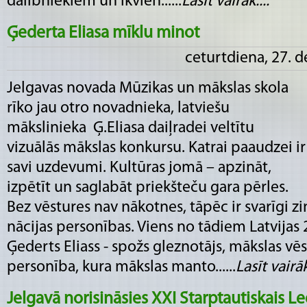
dalībniekiem un ikvien......
Lasīt vairāk....
Ģederta Eliasa mīklu minot
ceturtdiena, 27. 
Jelgavas novada Mūzikas un mākslas skola
rīko jau otro novadnieka, latviešu
mākslinieka Ģ.Eliasa daiļradei veltītu
vizuālās mākslas konkursu. Katrai paaudzei ir
savi uzdevumi. Kultūras jomā – apzināt,
izpētīt un saglabāt priekšteču gara pērles.
Bez vēstures nav nākotnes, tāpēc ir svarīgi z
nācijas personības. Viens no tādiem Latvijas 
Ģederts Eliass - spožs gleznotājs, mākslas vē
personība, kura mākslas manto......
Lasīt vairāk.
Jelgavā norisināsies XXI Starptautiskais Le