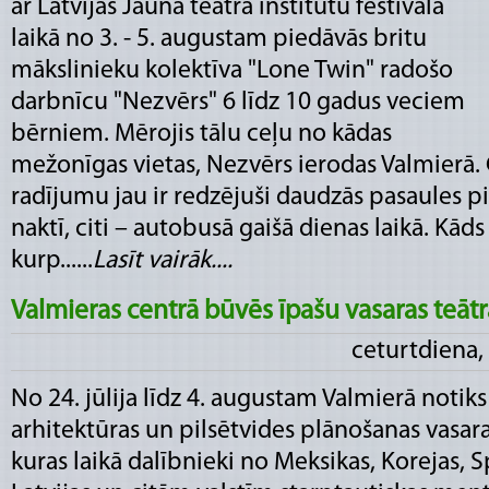
ar Latvijas Jaunā teātra institūtu festivāla
laikā no 3. - 5. augustam piedāvās britu
mākslinieku kolektīva "Lone Twin" radošo
darbnīcu "Nezvērs" 6 līdz 10 gadus veciem
bērniem. Mērojis tālu ceļu no kādas
mežonīgas vietas, Nezvērs ierodas Valmierā. 
radījumu jau ir redzējuši daudzās pasaules pils
naktī, citi – autobusā gaišā dienas laikā. Kāds
kurp......
Lasīt vairāk....
Valmieras centrā būvēs īpašu vasaras teātra
ceturtdiena, 
No 24. jūlija līdz 4. augustam Valmierā notiks 
arhitektūras un pilsētvides plānošanas vasara
kuras laikā dalībnieki no Meksikas, Korejas, S