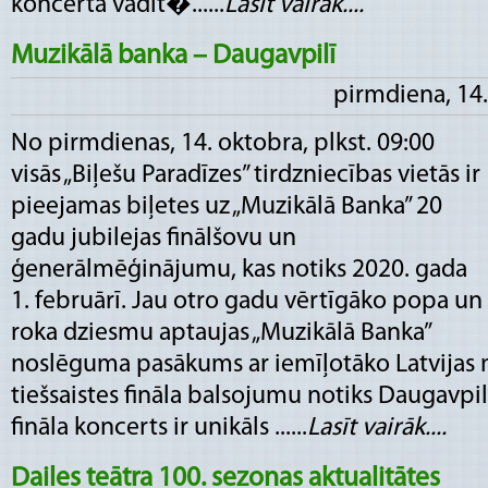
koncerta vadīt�......
Lasīt vairāk....
Muzikālā banka – Daugavpilī
pirmdiena, 14.
No pirmdienas, 14. oktobra, plkst. 09:00
visās „Biļešu Paradīzes” tirdzniecības vietās ir
pieejamas biļetes uz „Muzikālā Banka” 20
gadu jubilejas finālšovu un
ģenerālmēģinājumu, kas notiks 2020. gada
1. februārī. Jau otro gadu vērtīgāko popa un
roka dziesmu aptaujas „Muzikālā Banka”
noslēguma pasākums ar iemīļotāko Latvijas 
tiešsaistes fināla balsojumu notiks Daugavpi
fināla koncerts ir unikāls ......
Lasīt vairāk....
Dailes teātra 100. sezonas aktualitātes