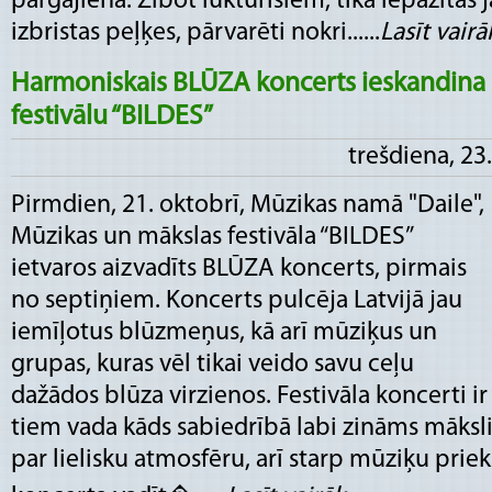
pārgājienā. Zibot lukturīšiem, tika iepazītas
izbristas peļķes, pārvarēti nokri......
Lasīt vairāk
Harmoniskais BLŪZA koncerts ieskandina
festivālu “BILDES”
trešdiena, 23
Pirmdien, 21. oktobrī, Mūzikas namā "Daile",
Mūzikas un mākslas festivāla “BILDES”
ietvaros aizvadīts BLŪZA koncerts, pirmais
no septiņiem. Koncerts pulcēja Latvijā jau
iemīļotus blūzmeņus, kā arī mūziķus un
grupas, kuras vēl tikai veido savu ceļu
dažādos blūza virzienos. Festivāla koncerti ir 
tiem vada kāds sabiedrībā labi zināms māksl
par lielisku atmosfēru, arī starp mūziķu pri