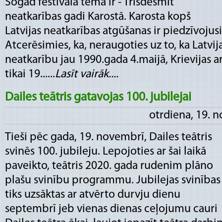
Šogad festivāla tēma ir - Trīsdesmit
neatkarības gadi Karostā. Karosta kopš
Latvijas neatkarības atgūšanas ir piedzīvojus
Atcerēsimies, ka, neraugoties uz to, ka Latvij
neatkarību jau 1990.gada 4.maijā, Krievijas a
tikai 19......
Lasīt vairāk....
Dailes teātris gatavojas 100. jubilejai
otrdiena, 19. 
Tieši pēc gada, 19. novembrī, Dailes teātris
svinēs 100. jubileju. Lepojoties ar šai laikā
paveikto, teātris 2020. gada rudenim plāno
plašu svinību programmu. Jubilejas svinības
tiks uzsāktas ar atvērto durvju dienu
septembrī jeb vienas dienas ceļojumu cauri