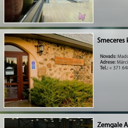
Smeceres 
Novads:
Madon
Adrese:
Mārci
Tel.:
+ 371 64
Zemgale At