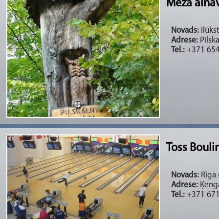
Meža ainav
Novads:
Ilūks
Adrese:
Pilska
Tel.:
+371 654
Toss Boulin
Novads:
Rīga (
Adrese:
Ķenga
Tel.:
+371 67