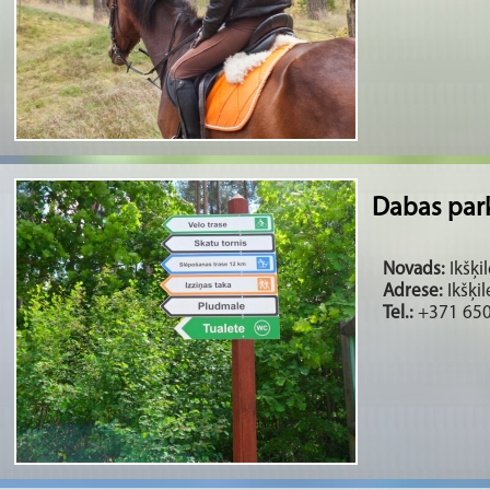
Dabas parks
Novads:
Ikšķil
Adrese:
Ikšķi
Tel.:
+371 65