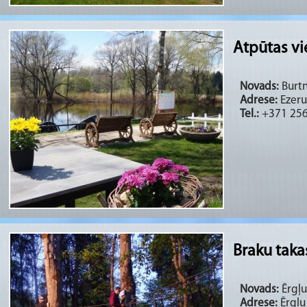
Atpūtas vi
Novads:
Burtn
Adrese:
Ezeru
Tel.:
+371 25
Braku taka
Novads:
Ērgļu
Adrese:
Ērgļu 