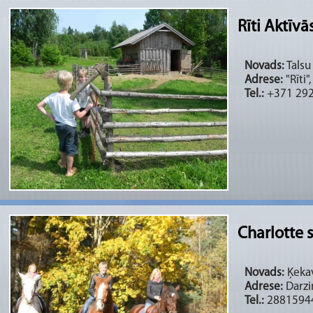
Rīti Aktīvā
Novads:
Talsu 
Adrese:
"Rīti"
Tel.:
+371 29
Charlotte s
Novads:
Ķekav
Adrese:
Darzi
Tel.:
2881594