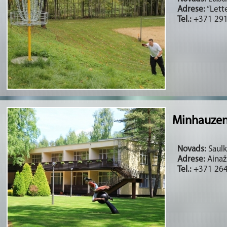
Adrese:
“Lett
Tel.:
+371 291
Minhauzen
Novads:
Saulkr
Adrese:
Ainažu
Tel.:
+371 264