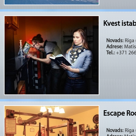
Kvest istab
Novads:
Rīga (
Adrese:
Matīsa
Tel.:
+371 26
Escape Ro
Novads:
Rīga (