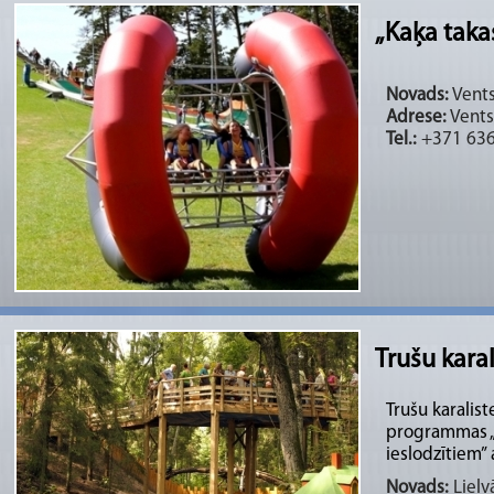
„Kaķa taka
Novads:
Vents
Adrese:
Vents
Tel.:
+371 63
Trušu karal
Trušu karalist
programmas „
ieslodzītiem” a
Novads:
Lielv