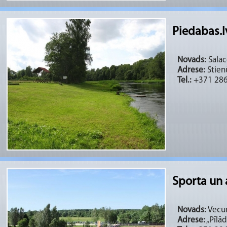
Piedabas.l
Novads:
Salac
Adrese:
Stien
Tel.:
+371 28
Sporta un 
Novads:
Vecum
Adrese:
„Pīlād