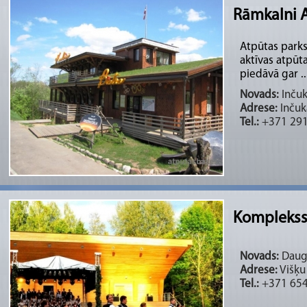
Rāmkalni 
Atpūtas parks
aktīvas atpūt
piedāvā gar ..
Novads:
Inčuk
Adrese:
Inčuk
Tel.:
+371 29
Komplekss 
Novads:
Dauga
Adrese:
Višķu
Tel.:
+371 654