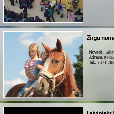
Zirgu nom
Novads:
Ķekav
Adrese:
Ķekav
Tel.:
+371 28
Laivinieks.