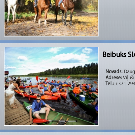
Beibuks SI
Novads:
Dauga
Adrese:
Viļuš
Tel.:
+371 29