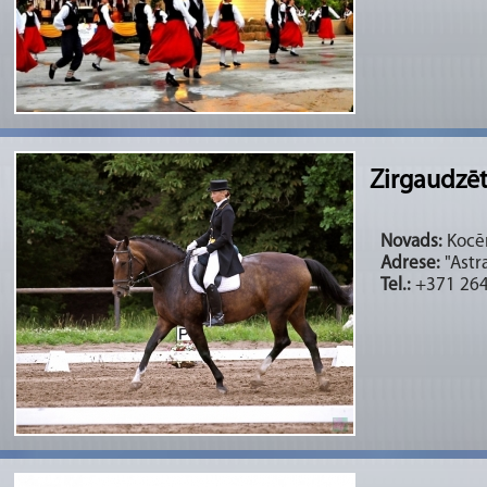
Zirgaudzē
Novads:
Kocēn
Adrese:
"Astr
Tel.:
+371 26