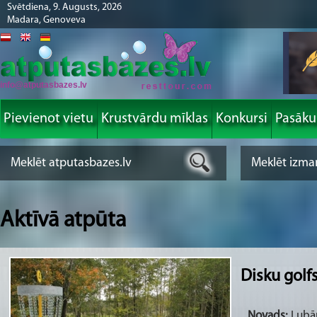
Svētdiena, 9. Augusts, 2026
Madara, Genoveva
info@atputasbazes.lv
Pievienot vietu
Krustvārdu mīklas
Konkursi
Pasāk
Aktīvā atpūta
Disku golfs
Novads:
Lubān