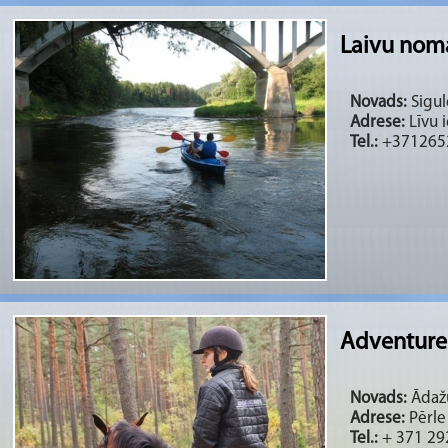
Laivu noma
Novads:
Sigul
Adrese:
Līvu i
Tel.:
+371265
Adventure R
Novads:
Ādažu
Adrese:
Pērle
Tel.:
+ 371 29