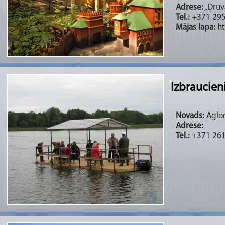
Adrese:
„Druv
Tel.:
+371 29
Mājas lapa:
ht
Izbraucieni
Novads:
Aglon
Adrese:
Tel.:
+371 26