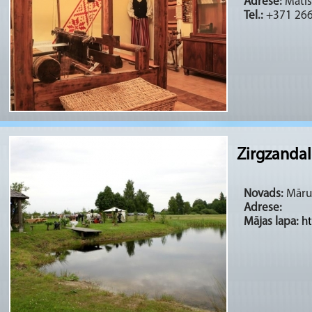
Adrese:
Matīsa
Tel.:
+371 26
Zirgzandal
Novads:
Mārup
Adrese:
Mājas lapa:
ht