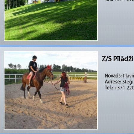
Z/S Pīlādži
Novads:
Pļaviņ
Adrese:
Stēģi-
Tel.:
+371 22