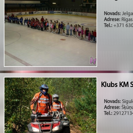
Novads:
Jelga
Adrese:
Rīgas 
Tel.:
+371 630
Klubs KM 
Novads:
Sigul
Adrese:
Šķūņu 
Tel.:
2912713