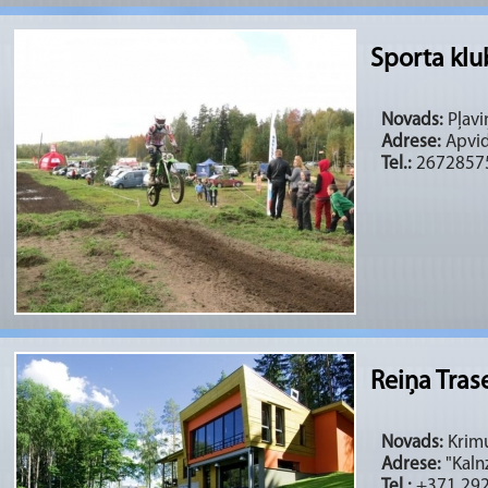
Sporta klu
Novads:
Pļaviņ
Adrese:
Apvid
Tel.:
2672857
Reiņa Tras
Novads:
Krimu
Adrese:
"Kalnz
Tel.:
+371 29