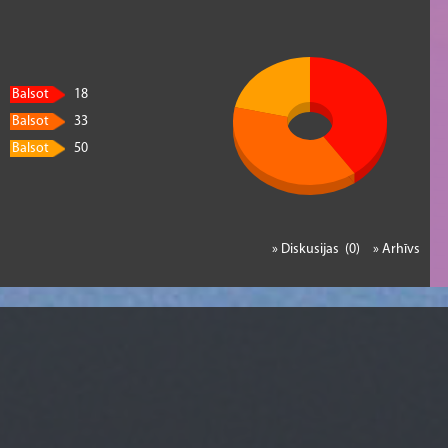
Balsot
18
Balsot
33
Balsot
50
» Diskusijas (0)
» Arhīvs