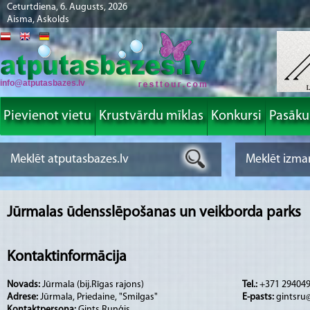
Ceturtdiena, 6. Augusts, 2026
Aisma, Askolds
info@atputasbazes.lv
Pievienot vietu
Krustvārdu mīklas
Konkursi
Pasāk
Jūrmalas ūdensslēpošanas un veikborda parks
Kontaktinformācija
Novads:
Jūrmala (bij.Rīgas rajons)
Tel.:
+371 29404
Adrese:
Jūrmala, Priedaine, "Smilgas"
E-pasts:
gintsru
Kontaktpersona:
Gints Ruņģis