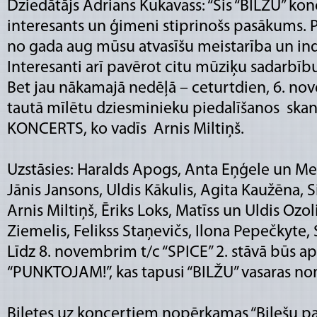
Dziedātājs Adrians Kukavass: “Šis “BILŽU” kon
interesants un ģimeni stiprinošs pasākums. P
no gada aug mūsu atvasīšu meistarība un ind
Interesanti arī pavērot citu mūziķu sadarbīb
Bet jau nākamajā nedēļā – ceturtdien, 6. no
tautā mīlētu dziesminieku piedalīšanos sk
KONCERTS, ko vadīs Arnis Miltiņš.
Uzstāsies: Haralds Apogs, Anta Eņģele un Me
Jānis Jansons, Uldis Kākulis, Agita Kaužēna, Si
Arnis Miltiņš, Ēriks Loks, Matīss un Uldis Ozol
Ziemelis, Felikss Staņevičs, Ilona Pepečkyte, Si
Līdz 8. novembrim t/c “SPICE” 2. stāvā būs a
“PUNKTOJAM!”, kas tapusi “BILŽU” vasaras 
Biļetes uz koncertiem nopērkamas “Biļešu pa