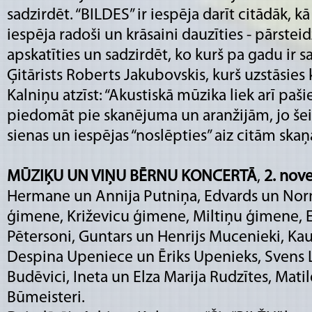
sadzirdēt. “BILDES” ir iespēja darīt citādāk, kā
iespēja radoši un krāsaini dauzīties - pārsteidz
apskatīties un sadzirdēt, ko kurš pa gadu ir sad
Ģitārists Roberts Jakubovskis, kurš uzstāsies
Kalniņu atzīst: “Akustiskā mūzika liek arī pa
piedomāt pie skanējuma un aranžijām, jo šei
sienas un iespējas “noslēpties” aiz citām skaņ
MŪZIĶU UN VIŅU BĒRNU KONCERTĀ
,
2. nov
Hermane un Annija Putniņa, Edvards un Nor
ģimene, Križevicu ģimene, Miltiņu ģimene, El
Pētersoni, Guntars un Henrijs Mucenieki, 
Despina Upeniece un Ēriks Upenieks, Svens Li
Budēvici, Ineta un Elza Marija Rudzītes, Matil
Būmeisteri.