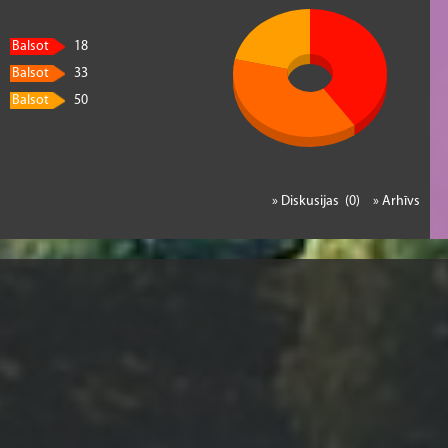
Balsot
18
Balsot
33
Balsot
50
» Diskusijas (0)
» Arhīvs