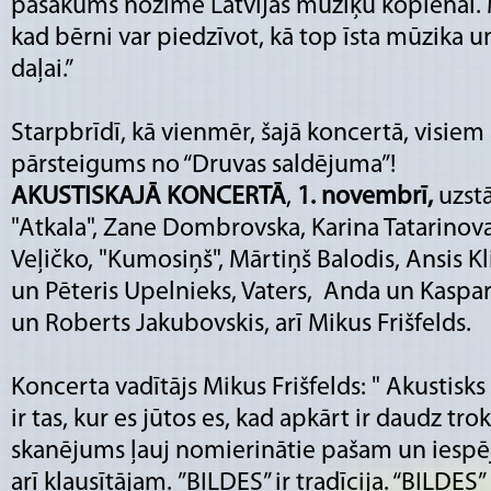
pasākums nozīmē Latvijas mūziķu kopienai. Man
kad bērni var piedzīvot, kā top īsta mūzika un 
daļai.”
Starpbrīdī, kā vienmēr, šajā koncertā, visie
pārsteigums no “Druvas saldējuma”!
AKUSTISKAJĀ KONCERTĀ
,
1. novembrī,
uzstā
"Atkala", Zane Dombrovska, Karina Tatarinov
Veļičko, "Kumosiņš", Mārtiņš Balodis, Ansis K
un Pēteris Upelnieks, Vaters, Anda un Kaspar
un Roberts Jakubovskis, arī Mikus Frišfelds.
Koncerta vadītājs Mikus Frišfelds: " Akustisk
ir tas, kur es jūtos es, kad apkārt ir daudz tro
skanējums ļauj nomierinātie pašam un iespē
arī klausītājam. ”BILDES” ir tradīcija. “BILDES” 