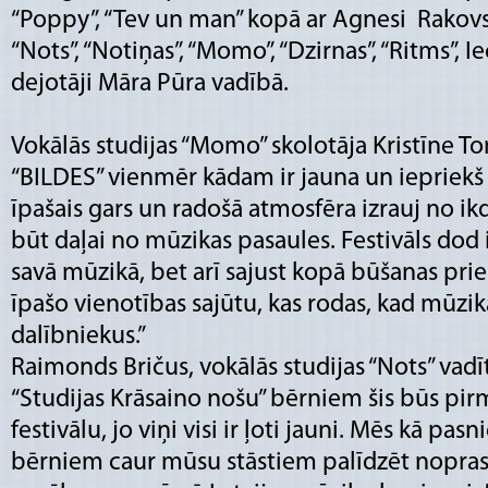
“Poppy”, “Tev un man” kopā ar Agnesi Rakovsku
“Nots”, “Notiņas”, “Momo”, “Dzirnas”, “Ritms”, 
dejotāji Māra Pūra vadībā.
Vokālās studijas “Momo” skolotāja Kristīne To
“BILDES” vienmēr kādam ir jauna un iepriekš 
īpašais gars un radošā atmosfēra izrauj no i
būt daļai no mūzikas pasaules. Festivāls dod i
savā mūzikā, bet arī sajust kopā būšanas pr
īpašo vienotības sajūtu, kas rodas, kad mūzi
dalībniekus.”
Raimonds Bričus, vokālās studijas “Nots” vadī
“Studijas Krāsaino nošu” bērniem šis būs pir
festivālu, jo viņi visi ir ļoti jauni. Mēs kā pa
bērniem caur mūsu stāstiem palīdzēt noprast