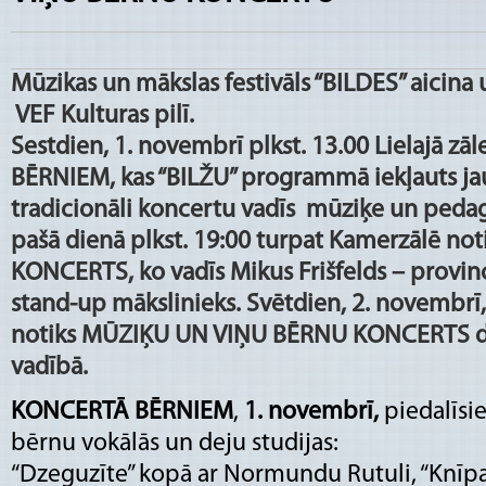
Mūzikas un mākslas festivāls “BILDES” aicina
VEF Kulturas pilī.
Sestdien, 1. novembrī plkst. 13.00 Lielajā z
BĒRNIEM, kas “BILŽU” programmā iekļauts ja
tradicionāli koncertu vadīs mūziķe un pedag
pašā dienā plkst. 19:00 turpat Kamerzālē no
KONCERTS, ko vadīs Mikus Frišfelds – provin
stand-up mākslinieks. Svētdien, 2. novembrī,
notiks MŪZIĶU UN VIŅU BĒRNU KONCERTS dz
vadībā.
KONCERTĀ BĒRNIEM
,
1. novembrī,
piedalīsie
bērnu vokālās un deju studijas:
“Dzeguzīte” kopā ar Normundu Rutuli, “Knīpas 