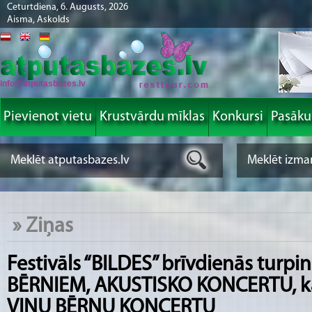
Ceturtdiena, 6. Augusts, 2026
Aisma, Askolds
info@atputasbazes.lv
Pievienot vietu
Krustvārdu mīklas
Konkursi
Pasāk
»
Ziņas
Festivāls “BILDES” brīvdienās turp
BĒRNIEM, AKUSTISKO KONCERTU, k
VIŅU BĒRNU KONCERTU