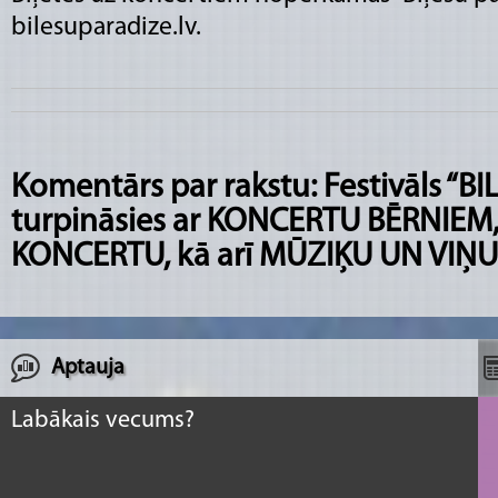
bilesuparadize.lv.
Komentārs par rakstu: Festivāls “BI
turpināsies ar KONCERTU BĒRNIEM
KONCERTU, kā arī MŪZIĶU UN VI
Aptauja
Labākais vecums?