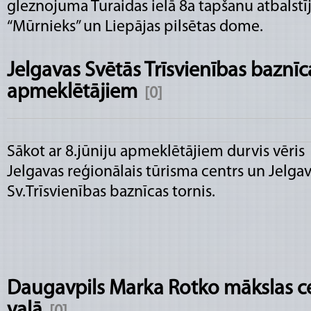
gleznojuma Turaidas ielā 8a tapšanu atbalstīj
“Mūrnieks” un Liepājas pilsētas dome.
Jelgavas Svētās Trīsvienības baznīca
apmeklētājiem
[0]
Sākot ar 8.jūniju apmeklētājiem durvis vēris
Jelgavas reģionālais tūrisma centrs un Jelga
Sv.Trīsvienības baznīcas tornis.
Daugavpils Marka Rotko mākslas ce
vaļā