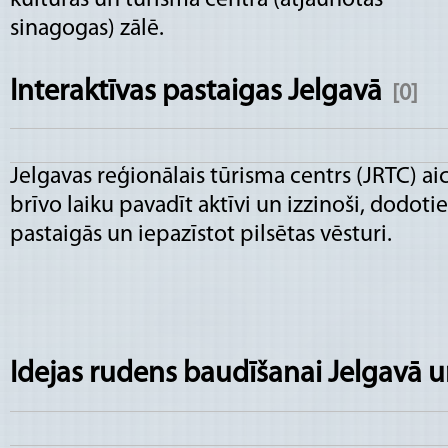
sinagogas) zālē.
Interaktīvas pastaigas Jelgavā
[0]
Jelgavas reģionālais tūrisma centrs (JRTC) ai
brīvo laiku pavadīt aktīvi un izzinoši, dodotie
pastaigās un iepazīstot pilsētas vēsturi.
Idejas rudens baudīšanai Jelgavā 