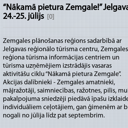
“Nākamā pietura Zemgale!” Jelgav
24.-25. jūlijs
[0]
Zemgales plānošanas reģions sadarbībā ar
Jelgavas reģionālo tūrisma centru, Zemgales
reģiona tūrisma informācijas centriem un
tūrisma uzņēmējiem izstrādājis vasaras
aktivitāšu ciklu “Nākamā pietura Zemgale”.
Akcijas dalībnieki - Zemgales amatnieki,
mājražotāji, saimniecības, ražotnes, pilis, mu
pakalpojuma sniedzēji piedāvā īpašu izkla
individuāliem ceļotājiem, gan ģimenēm ar b
nogali no jūlija līdz pat septembrim.