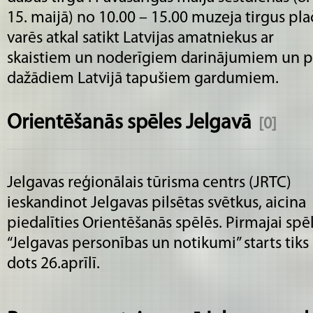
15. maijā) no 10.00 – 15.00 muzeja tirgus pla
varēs atkal satikt Latvijas amatniekus ar
skaistiem un noderīgiem darinājumiem un pā
dažādiem Latvijā tapušiem gardumiem.
Orientēšanās spēles Jelgavā
[0]
Jelgavas reģionālais tūrisma centrs (JRTC)
ieskandinot Jelgavas pilsētas svētkus, aicina
piedalīties Orientēšanās spēlēs. Pirmajai spē
“Jelgavas personības un notikumi” starts tiks
dots 26.aprīlī.