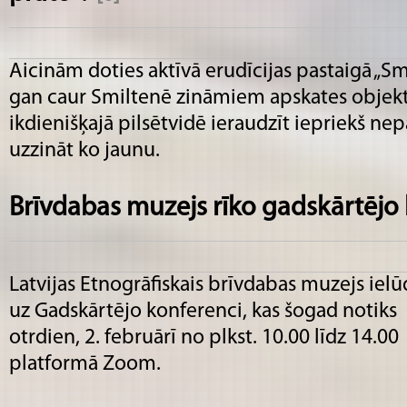
Aicinām doties aktīvā erudīcijas pastaigā „Smi
gan caur Smiltenē zināmiem apskates objekt
ikdienišķajā pilsētvidē ieraudzīt iepriekš ne
uzzināt ko jaunu.
Brīvdabas muzejs rīko gadskārtējo
Latvijas Etnogrāfiskais brīvdabas muzejs ielū
uz Gadskārtējo konferenci, kas šogad notiks
otrdien, 2. februārī no plkst. 10.00 līdz 14.00
platformā Zoom.