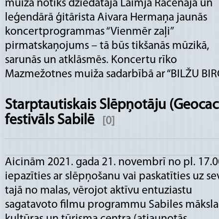
muižā notiks dziedātāja Laimja Rācenāja un
leģendārā ģitārista Aivara Hermaņa jaunās
koncertprogrammas “Vienmēr zaļi”
pirmatskaņojums – tā būs tikšanās mūzikā,
sarunās un atklāsmēs. Koncertu rīko
Mazmežotnes muiža sadarbībā ar “BILŽU BIR
Starptautiskais Slēpņotāju (Geocac
festivāls Sabilē
[0]
Aicinām 2021. gada 21. novembrī no pl. 17.0
iepazīties ar slēpņošanu vai paskatīties uz se
tajā no malas, vērojot aktīvu entuziastu
sagatavoto filmu programmu Sabiles māksla
kultūras un tūrisma centra (atjaunotās