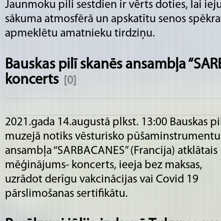
Jaunmoku pili sestdien ir vērts doties, lai ie
sākuma atmosfērā un apskatītu senos spēkratu
apmeklētu amatnieku tirdziņu.
Bauskas pilī skanēs ansambļa “SAR
koncerts
[0]
2021.gada 14.augustā plkst. 13:00 Bauskas pi
muzejā notiks vēsturisko pūšaminstrumentu
ansambļa “SARBACANES” (Francija) atklātais
mēģinājums- koncerts, ieeja bez maksas,
uzrādot derīgu vakcinācijas vai Covid 19
pārslimošanas sertifikātu.