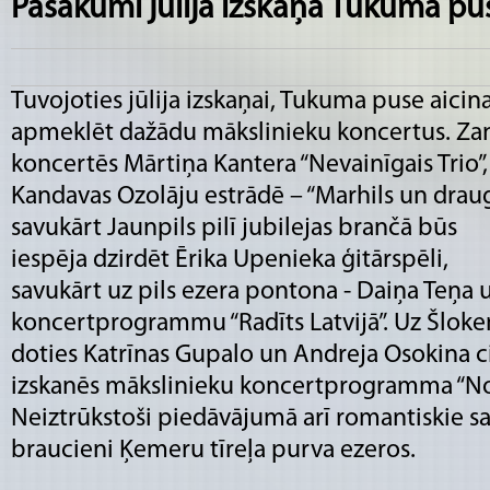
Pasākumi jūlija izskaņā Tukuma pu
Tuvojoties jūlija izskaņai, Tukuma puse aicin
apmeklēt dažādu mākslinieku koncertus. Za
koncertēs Mārtiņa Kantera “Nevainīgais Trio”,
Kandavas Ozolāju estrādē – “Marhils un draug
savukārt Jaunpils pilī jubilejas brančā būs
iespēja dzirdēt Ērika Upenieka ģitārspēli,
savukārt uz pils ezera pontona - Daiņa Teņa 
koncertprogrammu “Radīts Latvijā”. Uz Šlok
doties Katrīnas Gupalo un Andreja Osokina ci
izskanēs mākslinieku koncertprogramma “No Ņ
Neiztrūkstoši piedāvājumā arī romantiskie sau
braucieni Ķemeru tīreļa purva ezeros.