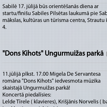
Sabilē 17. jūlijā būs orientēšanās diena ar
startu/finišu Sabiles Pilsētas laukumā pie Sab
mākslas, kultūras un tūrisma centra, Strautu 
4.
"Dons Kihots" Ungurmuižas parkā
11.jūlijā plkst. 17.00 Migela De Servantesa
romāna "Dons Kihots" iedvesmota mūzika
skaistajā Ungurmuižas parkā!
Koncertā piedalīsies:
Lelde Tīrele ( klavieres), Krišjānis Norvelis ( b