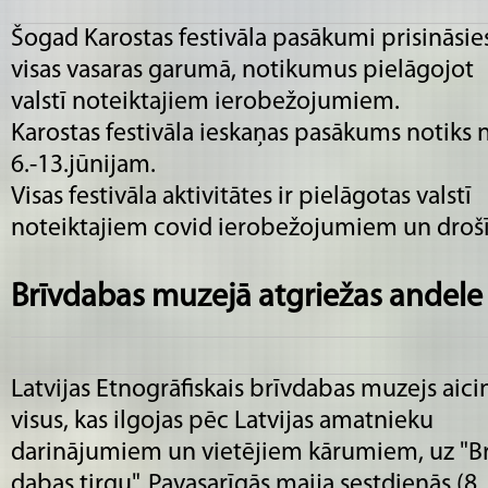
Šogad Karostas festivāla pasākumi prisināsie
visas vasaras garumā, notikumus pielāgojot
valstī noteiktajiem ierobežojumiem.
Karostas festivāla ieskaņas pasākums notiks 
6.-13.jūnijam.
Visas festivāla aktivitātes ir pielāgotas valstī
noteiktajiem covid ierobežojumiem un droš
Brīvdabas muzejā atgriežas andele
Latvijas Etnogrāfiskais brīvdabas muzejs aici
visus, kas ilgojas pēc Latvijas amatnieku
darinājumiem un vietējiem kārumiem, uz "Br
dabas tirgu". Pavasarīgās maija sestdienās (8.