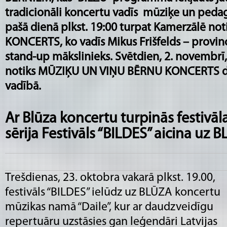
tradicionāli koncertu vadīs mūziķe un pedag
pašā dienā plkst. 19:00 turpat Kamerzālē no
KONCERTS, ko vadīs Mikus Frišfelds – provin
stand-up mākslinieks. Svētdien, 2. novembrī,
notiks MŪZIĶU UN VIŅU BĒRNU KONCERTS dz
vadībā.
Ar Blūza koncertu turpinās festivāl
sērija Festivāls “BILDES” aicina uz
Trešdienas, 23. oktobra vakarā plkst. 19.00,
festivāls “BILDES” ielūdz uz BLŪZA koncertu
mūzikas namā “Daile”, kur ar daudzveidīgu
repertuāru uzstāsies gan leģendāri Latvijas