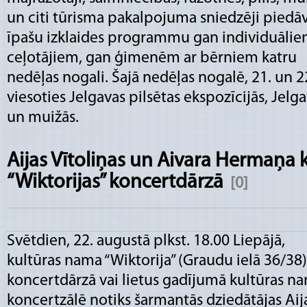
un citi tūrisma pakalpojuma sniedzēji piedā
īpašu izklaides programmu gan individuāli
ceļotājiem, gan ģimenēm ar bērniem katru
nedēļas nogali. Šajā nedēļas nogalē, 21. un 2
viesoties Jelgavas pilsētas ekspozīcijās, Jel
un muižās.
Aijas Vītoliņas un Aivara Hermaņa 
“Wiktorijas” koncertdārzā
[0]
Svētdien, 22. augustā plkst. 18.00 Liepājā,
kultūras nama “Wiktorija” (Graudu ielā 36/38)
koncertdārzā vai lietus gadījumā kultūras n
koncertzālē notiks šarmantās dziedātājas Aij