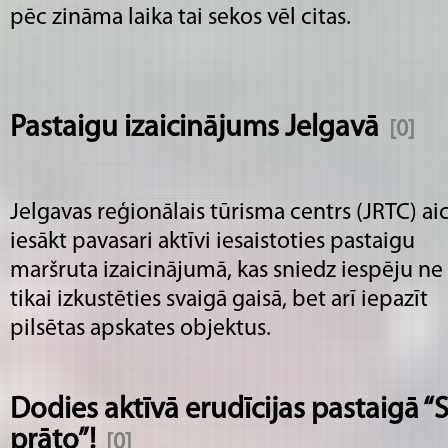
pēc zināma laika tai sekos vēl citas.
Pastaigu izaicinājums Jelgavā
[0]
Jelgavas reģionālais tūrisma centrs (JRTC) ai
iesākt pavasari aktīvi iesaistoties pastaigu
maršruta izaicinājumā, kas sniedz iespēju ne
tikai izkustēties svaigā gaisā, bet arī iepazīt
pilsētas apskates objektus.
Dodies aktīvā erudīcijas pastaigā “
prāto”!
[0]