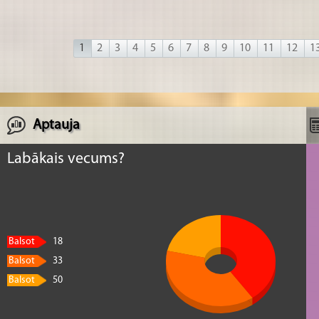
1
2
3
4
5
6
7
8
9
10
11
12
1
Aptauja
Labākais vecums?
Balsot
18
Balsot
33
Balsot
50