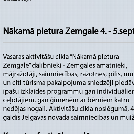
Nākamā pietura Zemgale 4. - 5.sep
Vasaras aktivitāšu cikla “Nākamā pietura
Zemgale” dalībnieki - Zemgales amatnieki,
mājražotāji, saimniecības, ražotnes, pilis, mu
un citi tūrisma pakalpojuma sniedzēji piedā
īpašu izklaides programmu gan individuāli
ceļotājiem, gan ģimenēm ar bērniem katru
nedēļas nogali. Aktivitāšu cikla noslēgumā, 4
gaidīs Jelgavas novada saimniecības un muiž