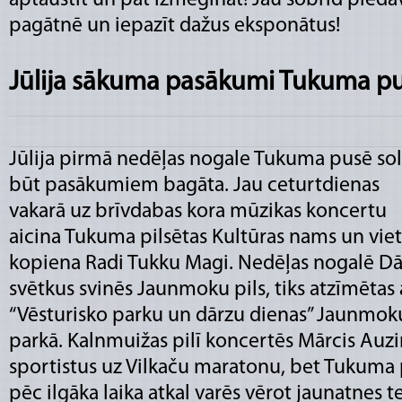
aptaustīt un pat izmēģināt! Jau šobrīd piedā
pagātnē un iepazīt dažus eksponātus!
Jūlija sākuma pasākumi Tukuma p
Jūlija pirmā nedēļas nogale Tukuma pusē sol
būt pasākumiem bagāta. Jau ceturtdienas
vakarā uz brīvdabas kora mūzikas koncertu
aicina Tukuma pilsētas Kultūras nams un viet
kopiena Radi Tukku Magi. Nedēļas nogalē Dā
svētkus svinēs Jaunmoku pils, tiks atzīmētas 
“Vēsturisko parku un dārzu dienas” Jaunmoku
parkā. Kalnmuižas pilī koncertēs Mārcis Auzi
sportistus uz Vilkaču maratonu, bet Tukuma 
pēc ilgāka laika atkal varēs vērot jaunatnes teā