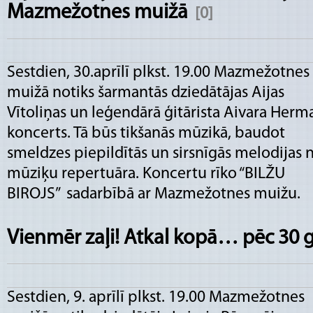
Mazmežotnes muižā
[0]
Sestdien, 30.aprīlī plkst. 19.00 Mazmežotnes
muižā notiks šarmantās dziedātājas Aijas
Vītoliņas un leģendārā ģitārista Aivara Herm
koncerts. Tā būs tikšanās mūzikā, baudot
smeldzes piepildītās un sirsnīgās melodijas 
mūziķu repertuāra. Koncertu rīko “BILŽU
BIROJS” sadarbībā ar Mazmežotnes muižu.
Vienmēr zaļi! Atkal kopā… pēc 30
Sestdien, 9. aprīlī plkst. 19.00 Mazmežotnes