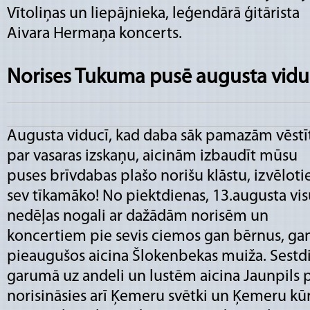
Vītoliņas un liepājnieka, leģendārā ģitārista
Aivara Hermaņa koncerts.
Norises Tukuma pusē augusta vidu
Augusta viducī, kad daba sāk pamazām vēstī
par vasaras izskaņu, aicinām izbaudīt mūsu
puses brīvdabas plašo norišu klāstu, izvēloti
sev tīkamāko! No piektdienas, 13.augusta vi
nedēļas nogali ar dažādām norisēm un
koncertiem pie sevis ciemos gan bērnus, ga
pieaugušos aicina Šlokenbekas muiža. Sestdi
garumā uz andeli un lustēm aicina Jaunpils pi
norisināsies arī Ķemeru svētki un Ķemeru kūr