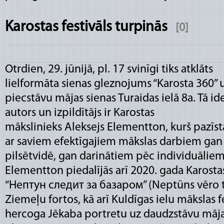
Karostas festivāls turpinās
[0]
Otrdien, 29. jūnijā, pl. 17 svinīgi tiks atklāts
lielformāta sienas gleznojums “Karosta 360” 
piecstāvu mājas sienas Turaidas ielā 8a. Tā id
autors un izpildītājs ir Karostas
mākslinieks Aleksejs Elementton, kurš pazīs
ar saviem efektīgajiem mākslas darbiem gan
pilsētvidē, gan darinātiem pēc individuālie
Elementton piedalījās arī 2020. gada Karostas
“Нептун следит за базаром” (Neptūns vēro t
Ziemeļu fortos, kā arī Kuldīgas ielu mākslas f
hercoga Jēkaba portretu uz daudzstāvu mājas