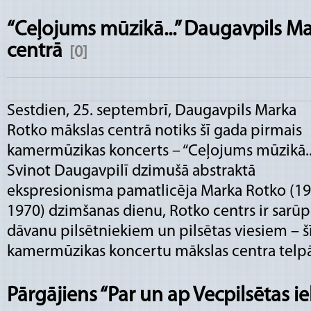
“Ceļojums mūzikā...” Daugavpils M
centrā
[0]
Sestdien, 25. septembrī, Daugavpils Marka
Rotko mākslas centrā notiks šī gada pirmais
kamermūzikas koncerts – “Ceļojums mūzikā...
Svinot Daugavpilī dzimušā abstraktā
ekspresionisma pamatlicēja Marka Rotko (1
1970) dzimšanas dienu, Rotko centrs ir sarūp
dāvanu pilsētniekiem un pilsētas viesiem – 
kamermūzikas koncertu mākslas centra telpā
Pārgājiens “Par un ap Vecpilsētas ie