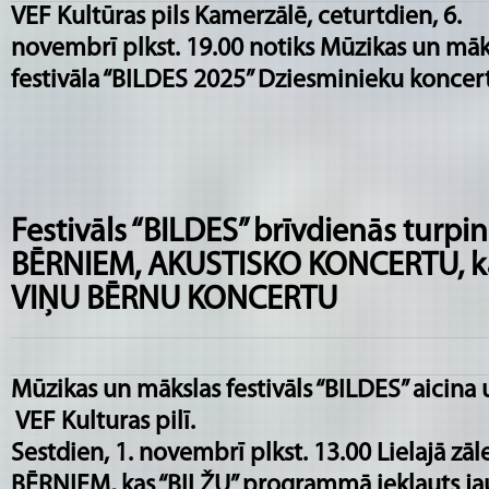
VEF Kultūras pils Kamerzālē, ceturtdien, 6.
novembrī plkst. 19.00 notiks Mūzikas un māk
festivāla “BILDES 2025” Dziesminieku koncert
Festivāls “BILDES” brīvdienās turp
BĒRNIEM, AKUSTISKO KONCERTU, k
VIŅU BĒRNU KONCERTU
Mūzikas un mākslas festivāls “BILDES” aicina
VEF Kulturas pilī.
Sestdien, 1. novembrī plkst. 13.00 Lielajā z
BĒRNIEM, kas “BILŽU” programmā iekļauts ja