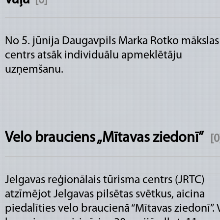
[0]
No 5. jūnija Daugavpils Marka Rotko mākslas
centrs atsāk individuālu apmeklētāju
uzņemšanu.
Velo brauciens „Mītavas ziedonī”
[0
Jelgavas reģionālais tūrisma centrs (JRTC)
atzīmējot Jelgavas pilsētas svētkus, aicina
piedalīties velo braucienā “Mītavas ziedonī”. 