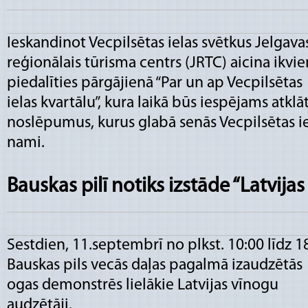
Ieskandinot Vecpilsētas ielas svētkus Jelgava
reģionālais tūrisma centrs (JRTC) aicina ikvi
piedalīties pārgājienā “Par un ap Vecpilsētas
ielas kvartālu”, kura laikā būs iespējams atklā
noslēpumus, kurus glabā senās Vecpilsētas i
nami.
Bauskas pilī notiks izstāde “Latvija
Sestdien, 11.septembrī no plkst. 10:00 līdz 1
Bauskas pils vecās daļas pagalmā izaudzētās
ogas demonstrēs lielākie Latvijas vīnogu
audzētāji.