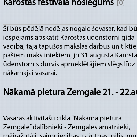
Karostas festivāla noslēgums
[0]
Šī būs pēdējā nedēļas nogale šovasar, kad b
iespējams apskatīt Karostas ūdenstorni gida
vadībā, tajā tapušos mākslas darbus un tiktie
pašiem māksliniekiem, jo 31.augustā Karosta
ūdenstornis durvis apmeklētājiem slēgs līdz
nākamajai vasarai.
Nākamā pietura Zemgale 21. - 22.
Vasaras aktivitāšu cikla “Nākamā pietura
Zemgale” dalībnieki - Zemgales amatnieki,
mājražotāji, saimniecības, ražotnes, pilis, mu