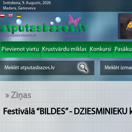
Svētdiena, 9. Augusts, 2026
Madara, Genoveva
info@atputasbazes.lv
Pievienot vietu
Krustvārdu mīklas
Konkursi
Pasāk
»
Ziņas
Festivālā “BILDES” - DZIESMINIEKU 