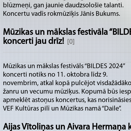
blūzmeņi, gan jaunie daudzsološie talanti.
Koncertu vadīs rokmūziķis Jānis Bukums.
Mūzikas un mākslas festivāla “BILDE
koncerti jau drīz!
[0]
Mūzikas un mākslas festivāls “BILDES 2024”
koncerti notiks no 11. oktobra līdz 9.
novembrim, atkal kopā pulcējot visdažādāk
žanru un vecumu mūziķus. Kopumā būs iesp
apmeklēt astoņus koncertus, kas norisināsie
VEF Kultūras pilī un Mūzikas namā “Daile”.
Aijas Vītoliņas un Aivara Hermaņa 