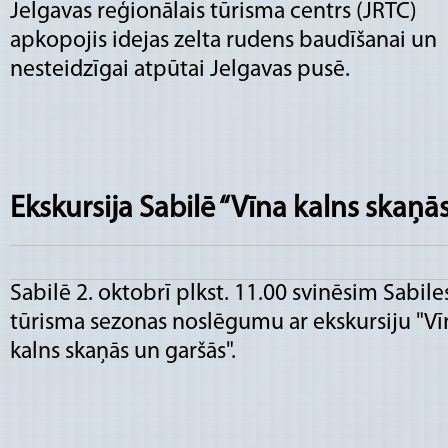
Jelgavas reģionālais tūrisma centrs (JRTC)
apkopojis idejas zelta rudens baudīšanai un
nesteidzīgai atpūtai Jelgavas pusē.
Ekskursija Sabilē “Vīna kalns skaņā
Sabilē 2. oktobrī plkst. 11.00 svinēsim Sabile
tūrisma sezonas noslēgumu ar ekskursiju "Vī
kalns skaņās un garšās".