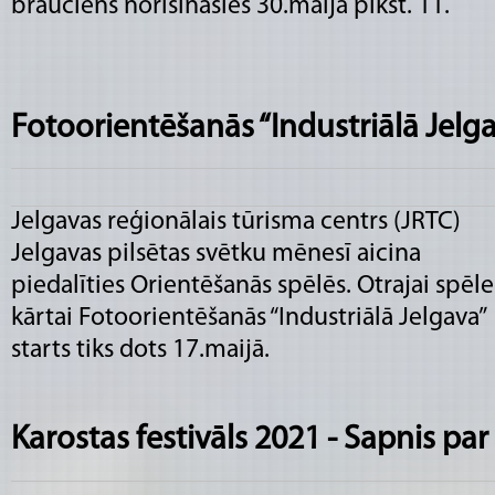
brauciens norisināsies 30.maijā plkst. 11.
Fotoorientēšanās “Industriālā Jelg
Jelgavas reģionālais tūrisma centrs (JRTC)
Jelgavas pilsētas svētku mēnesī aicina
piedalīties Orientēšanās spēlēs. Otrajai spēle
kārtai Fotoorientēšanās “Industriālā Jelgava”
starts tiks dots 17.maijā.
Karostas festivāls 2021 - Sapnis pa