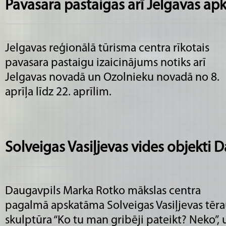
Pavasara pastaigas arī Jelgavas ap
Jelgavas reģionālā tūrisma centra rīkotais
pavasara pastaigu izaicinājums notiks arī
Jelgavas novadā un Ozolnieku novadā no 8.
aprīļa līdz 22. aprīlim.
Solveigas Vasiļjevas vides objekti 
Daugavpils Marka Rotko mākslas centra
pagalmā apskatāma Solveigas Vasiļjevas tēr
skulptūra “Ko tu man gribēji pateikt? Neko”, 