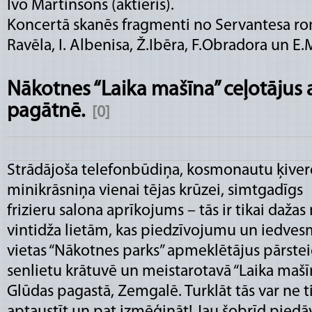
Ivo Martinsons (aktieris).
Koncertā skanēs fragmenti no Servantesa ro
Ravēla, I. Albenisa, Ž.Ibēra, F.Obradora un 
Nākotnes “Laika mašīna” ceļotājus 
pagātnē.
[0]
Strādājoša telefonbūdiņa, kosmonautu ķiver
minikrāsniņa vienai tējas krūzei, simtgadīgs
frizieru salona aprīkojums – tās ir tikai dažas
vintidža lietām, kas piedzīvojumu un iedves
vietas “Nākotnes parks” apmeklētājus pārste
senlietu krātuvē un meistarotavā “Laika mašī
Glūdas pagastā, Zemgalē. Turklāt tās var ne ti