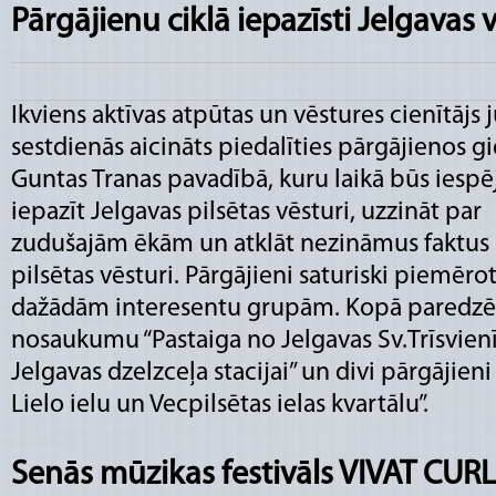
Pārgājienu ciklā iepazīsti Jelgavas 
Ikviens aktīvas atpūtas un vēstures cienītājs j
sestdienās aicināts piedalīties pārgājienos g
Guntas Tranas pavadībā, kuru laikā būs iespē
iepazīt Jelgavas pilsētas vēsturi, uzzināt par
zudušajām ēkām un atklāt nezināmus faktus
pilsētas vēsturi. Pārgājieni saturiski piemērot
dažādām interesentu grupām. Kopā paredzēti
nosaukumu “Pastaiga no Jelgavas Sv.Trīsvienī
Jelgavas dzelzceļa stacijai” un divi pārgājien
Lielo ielu un Vecpilsētas ielas kvartālu”.
Senās mūzikas festivāls VIVAT CUR