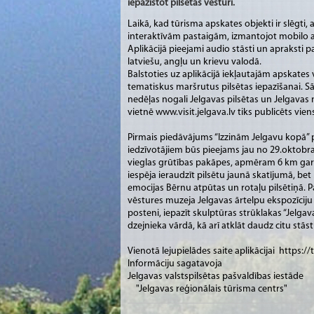
iepazīstot pilsētas vēsturi.
Laikā, kad tūrisma apskates objekti ir slēgti, 
interaktīvām pastaigām, izmantojot mobilo ap
Aplikācijā pieejami audio stāsti un apraksti 
latviešu, angļu un krievu valodā.
Balstoties uz aplikācijā iekļautajām apskates v
tematiskus maršrutus pilsētas iepazīšanai. S
nedēļas nogali Jelgavas pilsētas un Jelgavas
vietnē www.visit.jelgava.lv tiks publicēts vie
Pirmais piedāvājums “Izzinām Jelgavu kopā” p
iedzīvotājiem būs pieejams jau no 29.oktobra
vieglas grūtības pakāpes, apmēram 6 km garu
iespēja ieraudzīt pilsētu jaunā skatījumā, bet
emocijas Bērnu atpūtas un rotaļu pilsētiņā. P
vēstures muzeja Jelgavas ārtelpu ekspozīciju
posteni, iepazīt skulptūras strūklakas “Jelga
dzejnieka vārdā, kā arī atklāt daudz citu stā
Vienotā lejupielādes saite aplikācijai https:/
Informāciju sagatavoja
Jelgavas valstspilsētas pašvaldības iestāde
"Jelgavas reģionālais tūrisma centrs"