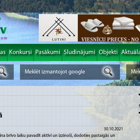
las
Konkursi
Pasākumi
Sludinājumi
Objekti
Aktuāl
ā
30.10.2021
ina brīvo laiku pavadīt aktīvi un izzinoši, dodoties pastaigās un