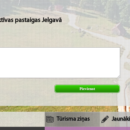
ktīvas pastaigas Jelgavā
Pievienot
Tūrisma ziņas
Jaunāki