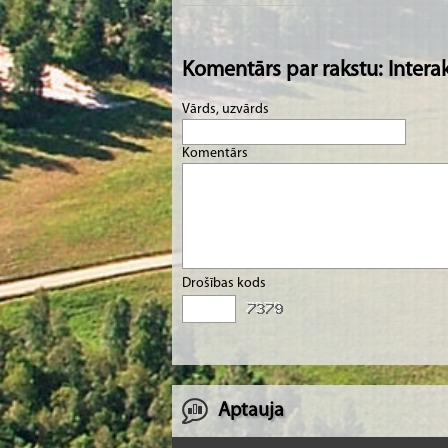
Komentārs par rakstu: Intera
Vārds, uzvārds
Komentārs
Drošības kods
Aptauja