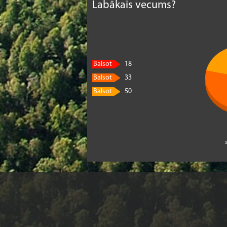
Labākais vecums?
Balsot
18
Balsot
33
Balsot
50