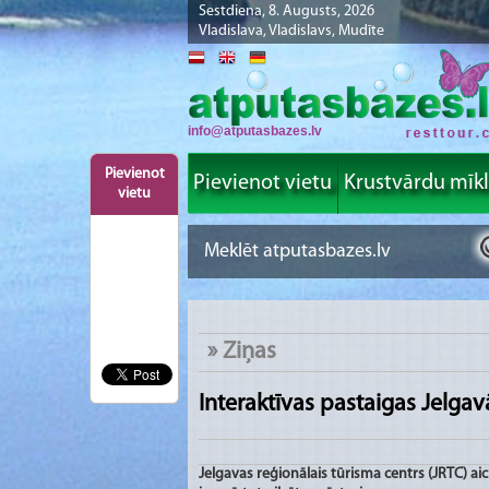
Sestdiena, 8. Augusts, 2026
Vladislava, Vladislavs, Mudīte
info@atputasbazes.lv
Pievienot
Pievienot vietu
Krustvārdu mīk
vietu
»
Ziņas
Interaktīvas pastaigas Jelgav
Jelgavas reģionālais tūrisma centrs (JRTC) aic