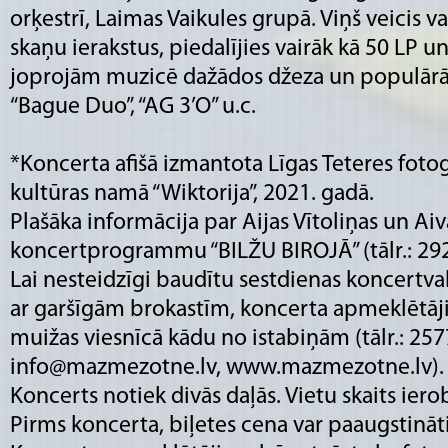
orķestrī, Laimas Vaikules grupā. Viņš veicis v
skaņu ierakstus, piedalījies vairāk kā 50 LP u
joprojām muzicē dažādos džeza un populārā
“Bague Duo”, “AG 3’O” u.c.
*Koncerta afišā izmantota Līgas Teteres fotogr
kultūras namā “Wiktorija”, 2021. gadā.
Plašāka informācija par Aijas Vītoliņas un A
koncertprogrammu “BILŽU BIROJĀ” (tālr.: 29
Lai nesteidzīgi baudītu sestdienas koncertva
ar garšīgām brokastīm, koncerta apmeklētāj
muižas viesnīcā kādu no istabiņām (tālr.: 25
info@mazmezotne.lv, www.mazmezotne.lv)
Koncerts notiek divās daļās. Vietu skaits iero
Pirms koncerta, biļetes cena var paaugstināti