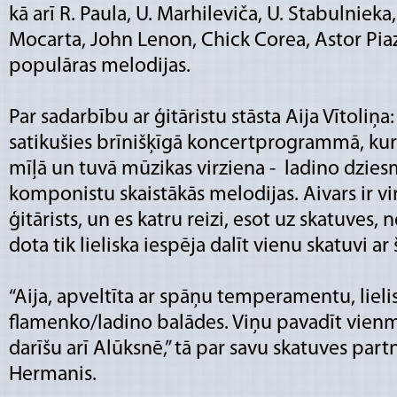
kā arī R. Paula, U. Marhileviča, U. Stabulnieka,
Mocarta, John Lenon, Chick Corea, Astor Piaz
populāras melodijas.
Par sadarbību ar ģitāristu stāsta Aija Vītoliņa
satikušies brīnišķīgā koncertprogrammā, kurā
mīļā un tuvā mūzikas virziena - ladino dzies
komponistu skaistākās melodijas. Aivars ir vi
ģitārists, un es katru reizi, esot uz skatuves,
dota tik lieliska iespēja dalīt vienu skatuvi ar
“Aija, apveltīta ar spāņu temperamentu, lieli
flamenko/ladino balādes. Viņu pavadīt vienmē
darīšu arī Alūksnē,” tā par savu skatuves part
Hermanis.