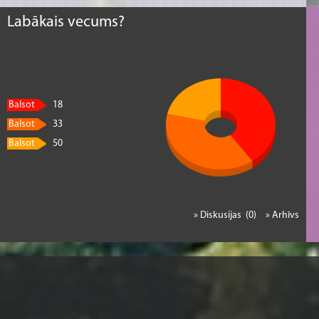
Labākais vecums?
Balsot
18
Balsot
33
Balsot
50
» Diskusijas (0)
» Arhīvs