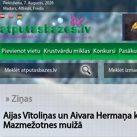
Piektdiena, 7. Augusts, 2026
Madars, Alfrēds, Fredis
info@atputasbazes.lv
Pievienot vietu
Krustvārdu mīklas
Konkursi
Pasāk
»
Ziņas
Aijas Vītoliņas un Aivara Hermaņa 
Mazmežotnes muižā