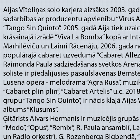
Aijas Vītoliņas solo karjera aizsākas 2003. g
sadarbības ar producentu apvienību “Virus A
“Tango Sin Quinto”. 2005. gadā Aija tiek uzaic
krāsainajā izrādē “Viva La Bomba” kopā ar Inta
Marhilēviču un Laimi Rācenāju, 2006. gada n
populārajā cabaret uzvedumā “Cabaret Allez”
Raimonda Paula sadziedāšanās svētkos Arēnā R
soliste ir piedalījusies pasaulslavenās Berns
Lūsēna operā - melodrāmā “Agrā Rūsa”, muz
“Cabaret plin plin”, “Cabaret Artelis” u.c. 201
grupu “Tango Sin Quinto”, ir nācis klajā Aijas 
albums “Klusums”.
Ģitārists Aivars Hermanis ir muzicējis grupās “
“Modo”, “Opus”, “Remix”, R. Paula ansamblī, Lat
un Radio orķestrī, G. Rozenberga Bigbendā, “