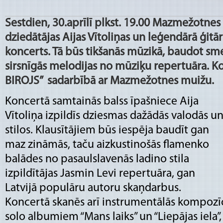
Sestdien, 30.aprīlī plkst. 19.00 Mazmežotne
dziedātājas Aijas Vītoliņas un leģendārā ģit
koncerts. Tā būs tikšanās mūzikā, baudot sme
sirsnīgās melodijas no mūziķu repertuāra. K
BIROJS” sadarbībā ar Mazmežotnes muižu.
Koncertā samtainās balss īpašniece Aija
Vītoliņa izpildīs dziesmas dažādās valodās u
stilos. Klausītājiem būs iespēja baudīt gan
maz zināmās, taču aizkustinošās flamenko
balādes no pasaulslavenās ladino stila
izpildītājas Jasmin Levi repertuāra, gan
Latvijā populāru autoru skaņdarbus.
Koncertā skanēs arī instrumentālās kompozī
solo albumiem “Mans laiks” un “Liepājas iela