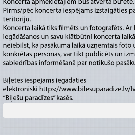
Koncerta apmeklētājiem būs atvērta bufete.
Pirms/pēc koncerta iespējams izstaigāties p
teritoriju.
Koncerta laikā tiks filmēts un fotografēts. Ar
iegādāšanos un savu klātbūtni koncerta laikā
neiebilst, ka pasākuma laikā uzņemtais foto u
konkrētas personas, var tikt publicēts un iz
sabiedrības informēšanā par notikušo pasā
Biļetes iespējams iegādāties
elektroniski https://www.bilesuparadize.lv/lv
“Biļešu paradīzes” kasēs.