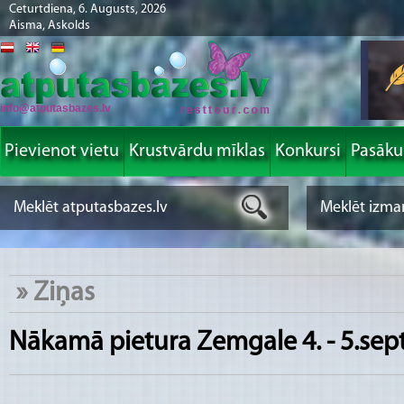
Ceturtdiena, 6. Augusts, 2026
Aisma, Askolds
info@atputasbazes.lv
Pievienot vietu
Krustvārdu mīklas
Konkursi
Pasāk
»
Ziņas
Nākamā pietura Zemgale 4. - 5.sep