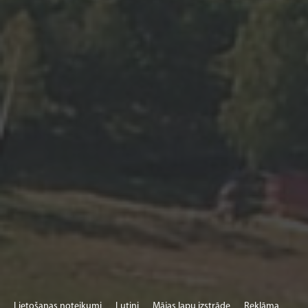
Lietošanas noteikumi
Lutini
Mājas lapu izstrāde
Reklāma