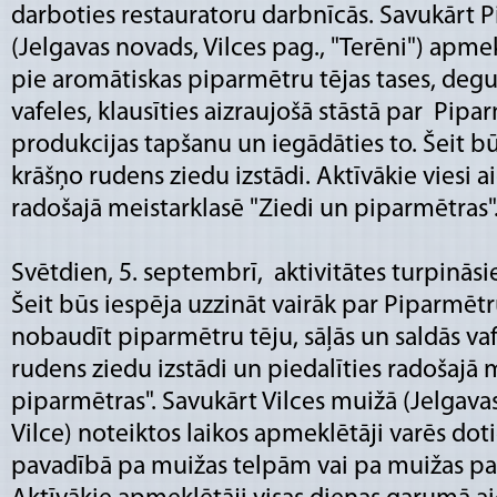
darboties restauratoru darbnīcās. Savukārt
(Jelgavas novads, Vilces pag., "Terēni") apmekl
pie aromātiskas piparmētru tējas tases, degus
vafeles, klausīties aizraujošā stāstā par Pip
produkcijas tapšanu un iegādāties to. Šeit bū
krāšņo rudens ziedu izstādi. Aktīvākie viesi ai
radošajā meistarklasē "Ziedi un piparmētras"
Svētdien, 5. septembrī, aktivitātes turpinās
Šeit būs iespēja uzzināt vairāk par Piparmēt
nobaudīt piparmētru tēju, sāļās un saldās vafe
rudens ziedu izstādi un piedalīties radošajā 
piparmētras". Savukārt Vilces muižā (Jelgavas
Vilce) noteiktos laikos apmeklētāji varēs doti
pavadībā pa muižas telpām vai pa muižas pa