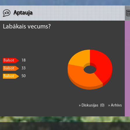
Aptauja
Labākais vecums?
Balsot
18
Balsot
33
Balsot
50
» Diskusijas (0)
» Arhīvs