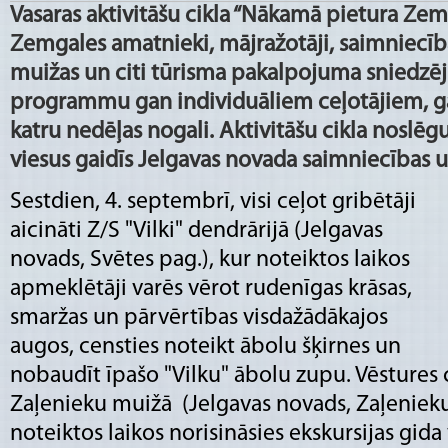
Vasaras aktivitāšu cikla “Nākamā pietura Zemg
Zemgales amatnieki, mājražotāji, saimniecības
muižas un citi tūrisma pakalpojuma sniedzēji
programmu gan individuāliem ceļotājiem, 
katru nedēļas nogali. Aktivitāšu cikla noslēg
viesus gaidīs Jelgavas novada saimniecības 
Sestdien, 4. septembrī, visi ceļot gribētāji
aicināti Z/S "Vilki" dendrārijā (Jelgavas
novads, Svētes pag.), kur noteiktos laikos
apmeklētāji varēs vērot rudenīgas krāsas,
smaržas un pārvērtības visdažādākajos
augos, censties noteikt ābolu šķirnes un
nobaudīt īpašo "Vilku" ābolu zupu. Vēstures ci
Zaļenieku muižā (Jelgavas novads, Zaļenieku 
noteiktos laikos norisināsies ekskursijas gid