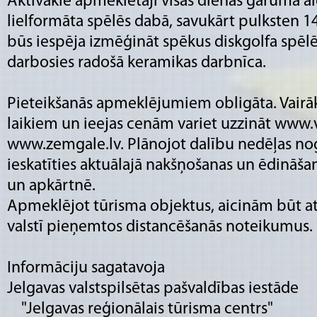
Aktīvākie apmeklētāji visas dienas garumā aic
lielformāta spēlēs dabā, savukārt pulksten 1
būs iespēja izmēģināt spēkus diskgolfa spēlē
darbosies radošā keramikas darbnīca.
Pieteikšanās apmeklējumiem obligāta. Vairāk 
laikiem un ieejas cenām variet uzzināt www.vi
www.zemgale.lv. Plānojot dalību nedēļas nog
ieskatīties aktuālajā nakšņošanas un ēdināš
un apkārtnē.
Apmeklējot tūrisma objektus, aicinām būt a
valstī pieņemtos distancēšanās noteikumus.
Informāciju sagatavoja
Jelgavas valstspilsētas pašvaldības iestāde
"Jelgavas reģionālais tūrisma centrs"