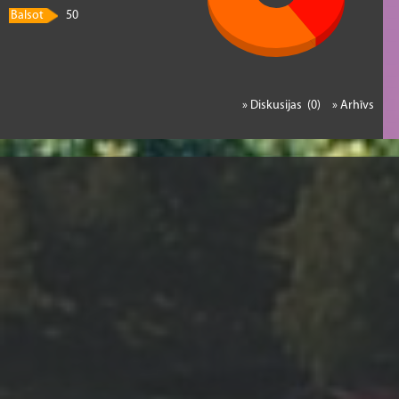
Balsot
50
» Diskusijas (0)
» Arhīvs