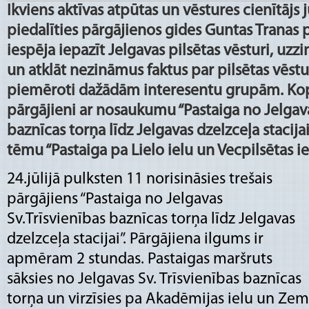
Ikviens aktīvas atpūtas un vēstures cienītājs j
piedalīties pārgājienos gides Guntas Tranas 
iespēja iepazīt Jelgavas pilsētas vēsturi, uz
un atklāt nezināmus faktus par pilsētas vēstur
piemēroti dažādām interesentu grupām. Kop
pārgājieni ar nosaukumu “Pastaiga no Jelgava
baznīcas torņa līdz Jelgavas dzelzceļa stacijai
tēmu “Pastaiga pa Lielo ielu un Vecpilsētas iel
24.jūlijā pulksten 11 norisināsies trešais
pārgājiens “Pastaiga no Jelgavas
Sv.Trīsvienības baznīcas torņa līdz Jelgavas
dzelzceļa stacijai”. Pārgājiena ilgums ir
apmēram 2 stundas. Pastaigas maršruts
sāksies no Jelgavas Sv. Trīsvienības baznīcas
torņa un virzīsies pa Akadēmijas ielu un Ze