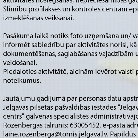
aktivitātes noslēgšanās, nepieciešamības ga
Slimību profilakses un kontroles centram e
izmeklēšanas veikšanai.
Pasākuma laikā notiks foto uzņemšana un/ va
informēt sabiedrību par aktivitātes norisi, kā
dokumentēšanas, saglabāšanas vajadzībām u
veidošanai.
Piedaloties aktivitātē, aicinām ievērot valst
noteikumus.
Jautājumu gadījumā par personas datu apstrā
Jelgavas pilsētas pašvaldības iestādes "Jelga
centrs" galvenās speciālistes administratīva
Rozenbergas tālrunis: 63005452, e-pasta adr
laine.rozenberga@tornis.jelgava.lv. Papildus