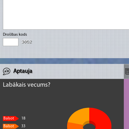
Drošības kods
Aptauja
Labākais vecums?
Balsot
18
Balsot
33