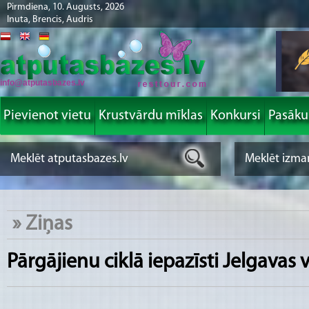
Pirmdiena, 10. Augusts, 2026
Inuta, Brencis, Audris
info@atputasbazes.lv
Pievienot vietu
Krustvārdu mīklas
Konkursi
Pasāk
»
Ziņas
Pārgājienu ciklā iepazīsti Jelgavas 