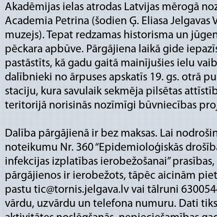
Akadēmijas ielas atrodas Latvijas mērogā noz
Academia Petrina (šodien Ģ. Eliasa Jelgavas 
muzejs). Tepat redzamas historisma un jūgend
pēckara apbūve. Pārgājiena laikā gide iepazīs
pastāstīts, kā gadu gaitā mainījušies ielu va
dalībnieki no ārpuses apskatīs 19. gs. otrā 
staciju, kura savulaik sekmēja pilsētas attīst
teritorijā norisinās nozīmīgi būvniecības proj
Dalība pārgājienā ir bez maksas. Lai nodroši
noteikumu Nr. 360 “Epidemioloģiskās drošī
infekcijas izplatības ierobežošanai” prasības,
pārgājienos ir ierobežots, tāpēc aicinām piet
pastu tic@tornis.jelgava.lv vai tālruni 63005
vārdu, uzvārdu un telefona numuru. Dati tiks