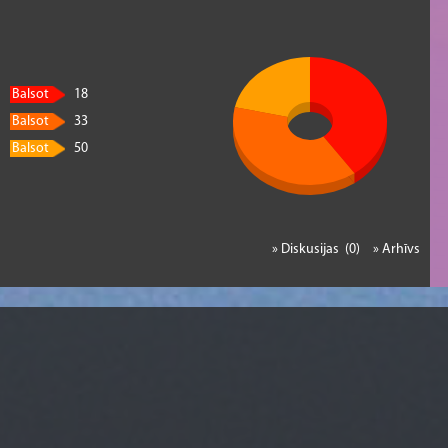
Balsot
18
Balsot
33
Balsot
50
» Diskusijas (0)
» Arhīvs