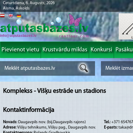
Ceturtdiena, 6. Augusts, 2026
Aisma, Askolds
info@atputasbazes.lv
Pievienot vietu
Krustvārdu mīklas
Konkursi
Pasāk
Komplekss - Višķu estrāde un stadions
Kontaktinformācija
Novads:
Daugavpils nov. (bij.Daugavpils rajons)
Tel.:
+371 654767
Adrese:
Višķu tehnikums, Višķu pag., Daugavpils nov.
E-pasts:
taka@dn
Kontaktpersona:
Rolands Gradkovskis