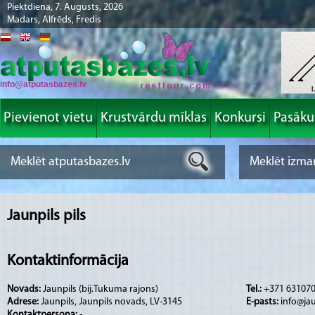
Piektdiena, 7. Augusts, 2026
Madars, Alfrēds, Fredis
info@atputasbazes.lv
Pievienot vietu
Krustvārdu mīklas
Konkursi
Pasāk
Jaunpils pils
Kontaktinformācija
Novads:
Jaunpils (bij.Tukuma rajons)
Tel.:
+371 631070
Adrese:
Jaunpils, Jaunpils novads, LV-3145
E-pasts:
info@jau
Kontaktpersona:
-