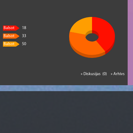
Balsot
18
Balsot
33
Balsot
50
» Diskusijas (0)
» Arhīvs