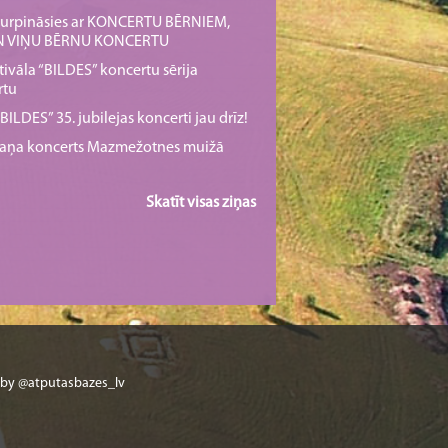
s turpināsies ar KONCERTU BĒRNIEM,
UN VIŅU BĒRNU KONCERTU
tivāla “BILDES” koncertu sērija
rtu
ILDES” 35. jubilejas koncerti jau drīz!
rmaņa koncerts Mazmežotnes muižā
Skatīt visas ziņas
 by @atputasbazes_lv