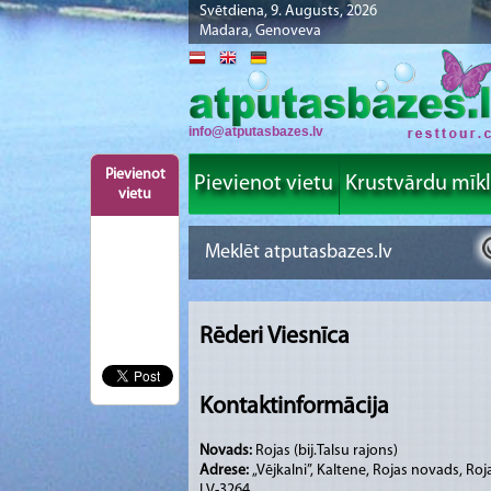
Svētdiena, 9. Augusts, 2026
Madara, Genoveva
info@atputasbazes.lv
Pievienot
Pievienot vietu
Krustvārdu mīk
vietu
Rēderi Viesnīca
Kontaktinformācija
Novads:
Rojas (bij.Talsu rajons)
Adrese:
„Vējkalni”, Kaltene, Rojas novads, Roj
LV-3264