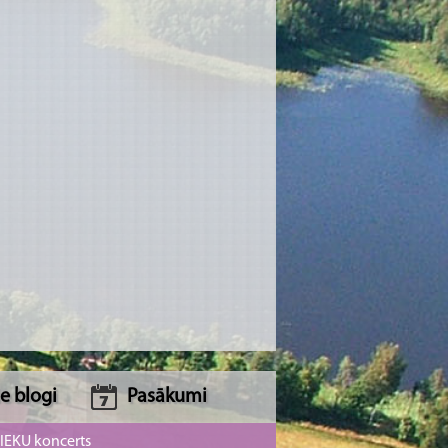
e blogi
Pasākumi
NIEKU koncerts