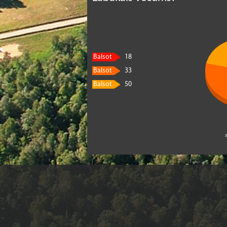
Balsot
18
Balsot
33
Balsot
50