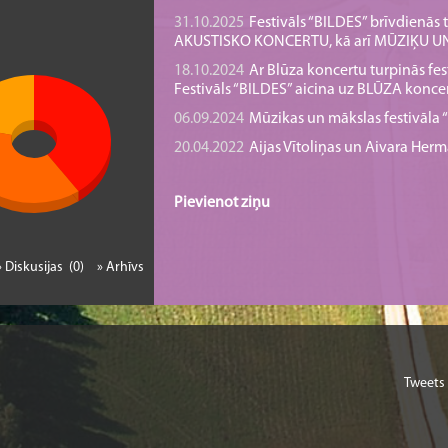
31.10.2025
Festivāls “BILDES” brīvdienā
AKUSTISKO KONCERTU, kā arī MŪZIĶU 
18.10.2024
Ar Blūza koncertu turpinās fes
Festivāls “BILDES” aicina uz BLŪZA konce
06.09.2024
Mūzikas un mākslas festivāla “B
20.04.2022
Aijas Vītoliņas un Aivara He
Pievienot ziņu
» Diskusijas (0)
» Arhīvs
Tweets