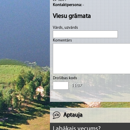
Kontaktpersona:
-
Viesu grāmata
Vārds, uzvārds
Komentārs
Drošības kods
Aptauja
Labākais vecums?