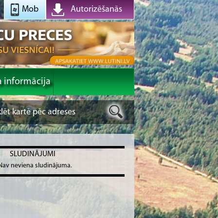
Mob
Autorizēšanās
a informācija
SLUDINĀJUMI
Nav neviena sludinājuma.