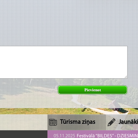
Pievienot
Tūrisma ziņas
Jaunāki
05.11.2025
Festivālā “BILDES” - DZIESMI