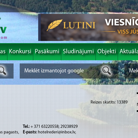
las
Konkursi
Pasākumi
Sludinājumi
Objekti
Aktuāl
Reizes skatīts: 13389
Tel.:
+ 371 63220558; 29238929
as pagasts,
E-pasts:
hotelrederi@inbox.lv,