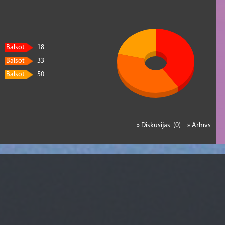
Balsot
18
Balsot
33
Balsot
50
» Diskusijas (0)
» Arhīvs