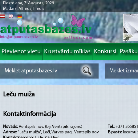
Piektdiena, 7. Augusts, 2026
Madars, Alfrēds, Fredis
info@atputasbazes.lv
Pievienot vietu
Krustvārdu mīklas
Konkursi
Pasāk
Leču muiža
Kontaktinformācija
Novads:
Ventspils nov. (bij. Ventspils rajons)
Tel.:
+371 26585
Adrese:
"Leču muiža", Leči, Vārves pag., Ventspils nov
E-pasts:
lecumui
Kontaktpersona:
Uldis Kārkliņš