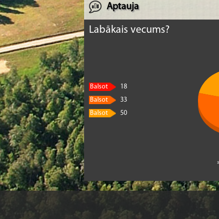
Aptauja
Labākais vecums?
Balsot
18
Balsot
33
Balsot
50