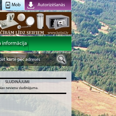
Mob
Autorizēšanās
a informācija
SLUDINĀJUMI
Nav neviena sludinājuma.