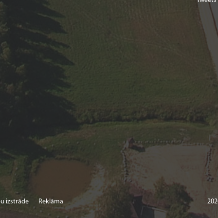
Tweets
u izstrāde
Reklāma
202