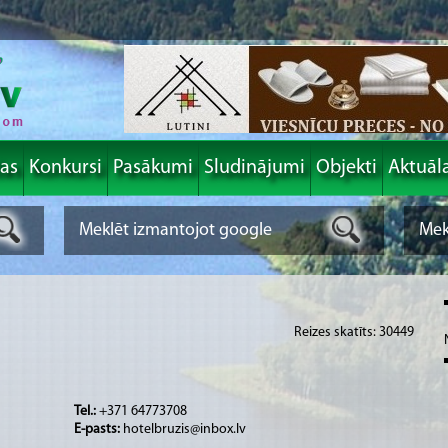
las
Konkursi
Pasākumi
Sludinājumi
Objekti
Aktuāl
Reizes skatīts: 30449
Tel.:
+371 64773708
E-pasts:
hotelbruzis@inbox.lv