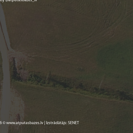
 by @atputasbazes_lv
6 © www.atputasbazes.lv | Izstrādātājs:
SENET