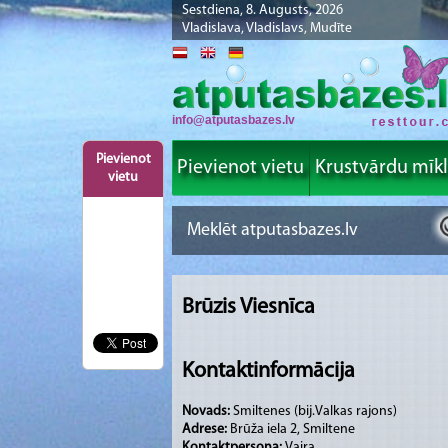
Sestdiena, 8. Augusts, 2026
Vladislava, Vladislavs, Mudīte
info@atputasbazes.lv
Pievienot
Pievienot vietu
Krustvārdu mīk
vietu
Brūzis Viesnīca
Kontaktinformācija
Novads:
Smiltenes (bij.Valkas rajons)
Adrese:
Brūža iela 2, Smiltene
Kontaktpersona:
Vaira