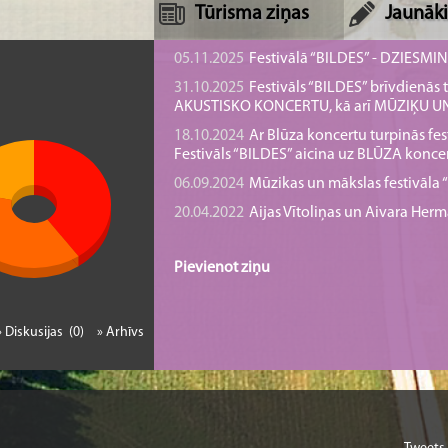
Tūrisma ziņas
Jaunāki
05.11.2025
Festivālā “BILDES” - DZIESMI
31.10.2025
Festivāls “BILDES” brīvdienā
AKUSTISKO KONCERTU, kā arī MŪZIĶU 
18.10.2024
Ar Blūza koncertu turpinās fes
Festivāls “BILDES” aicina uz BLŪZA konce
06.09.2024
Mūzikas un mākslas festivāla “B
20.04.2022
Aijas Vītoliņas un Aivara He
Pievienot ziņu
» Diskusijas (0)
» Arhīvs