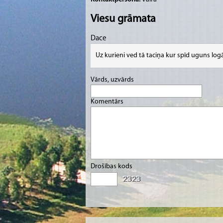
Viesu grāmata
Dace
Uz kurieni ved tā taciņa kur spīd uguns log
Vārds, uzvārds
Komentārs
Drošības kods