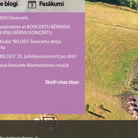
e blogi
Pasākumi
NIEKU koncerts
s turpināsies ar KONCERTU BĒRNIEM,
UN VIŅU BĒRNU KONCERTU
tivāla “BILDES” koncertu sērija
rtu
ILDES” 35. jubilejas koncerti jau drīz!
rmaņa koncerts Mazmežotnes muižā
Skatīt visas ziņas