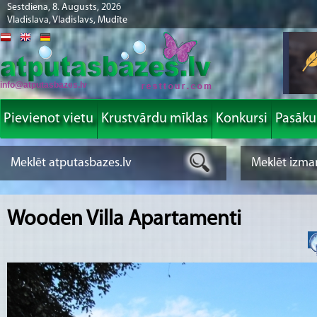
Sestdiena, 8. Augusts, 2026
Vladislava, Vladislavs, Mudīte
info@atputasbazes.lv
Pievienot vietu
Krustvārdu mīklas
Konkursi
Pasāk
Wooden Villa Apartamenti