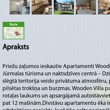
Karte
Apraksts
Priežu zaļumos ieskautie Apartamenti Woode
Jūrmalas
tūrisma un
naktsdzīves centrā – D
slēgtā teritorija veido
privātuma atmosfēru,
pilsētas trokšņa un burzmas. Wooden Villa 
rotaļas
laukums un apsargājamā autostāvvieta,
pat 12
mašīnām.
Divstāvu apartamentu ēka ir 