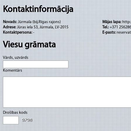
arhitektūras
projekts, kurš tika celts nacion
Kontaktinformācija
stilā.
Šobrīd ēka ir pilnībā restaurēta un apr
ērtībām.
Novads:
Jūrmala (bij.Rīgas rajons)
Mājas lapa:
http
Adrese:
Jūras iela 53, Jūrmala, LV-2015
Tel.:
+371 25628
Kontaktpersona:
-
E-pasts:
reserva
Viesu grāmata
Vārds, uzvārds
Komentārs
Drošības kods