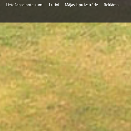
Lietošanas noteikumi
Lutini
Mājas lapu izstrāde
Reklāma