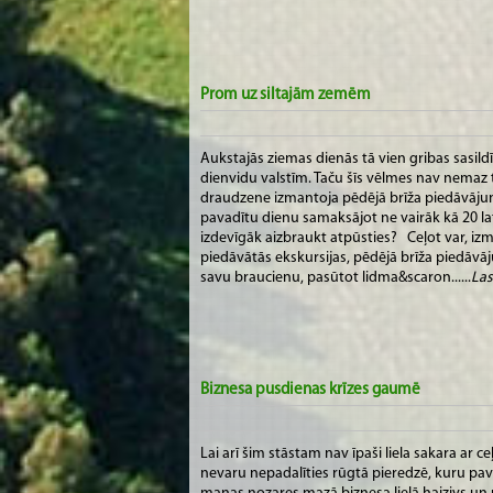
Prom uz siltajām zemēm
Aukstajās ziemas dienās tā vien gribas sasild
dienvidu valstīm. Taču šīs vēlmes nav nemaz 
draudzene izmantoja pēdējā brīža piedāvāju
pavadītu dienu samaksājot ne vairāk kā 20 la
izdevīgāk aizbraukt atpūsties? Ceļot var, i
piedāvātās ekskursijas, pēdējā brīža piedāvā
savu braucienu, pasūtot lidma&scaron......
Lasī
Biznesa pusdienas krīzes gaumē
Lai arī šim stāstam nav īpaši liela sakara a
nevaru nepadalīties rūgtā pieredzē, kuru pa