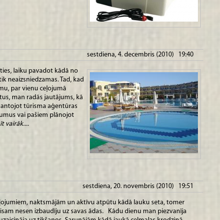
sestdiena, 4. decembris (2010) 19:40
īties, laiku pavadot kādā no
tik neaizsniedzamas. Tad, kad
mu, par vienu ceļojumā
tus, man radās jautājums, kā
zmantojot tūrisma aģentūras
jumus vai pašiem plānojot
t vairāk....
sestdiena, 20. novembris (2010) 19:51
r ceļojumiem, naktsmājām un aktīvu atpūtu kādā lauku seta, tomer
visam nesen izbaudīju uz savas ādas. Kādu dienu man piezvanīja