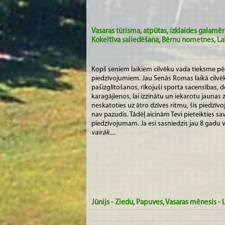
Vasaras tūrisma, atpūtas, izklaides galam
Kokeltīva saliedēšana, Bērnu nometnes, La
Kopš seniem laikiem cilvēku vada tieksme p
piedzīvojumiem. Jau Senās Romas laikā cilvēk
pašizglītošanos, rīkojuši sporta sacensības, 
karagājienos, lai izzinātu un iekarotu jaunas
neskatoties uz ātro dzīves ritmu, šis piedzī
nav pazudis. Tādēļ aicinām Tevi pieteikties s
piedzīvojumam. Ja esi sasniedzis jau 8 gadu ve
vairāk....
Jūnijs - Ziedu, Papuves, Vasaras mēnesis - 