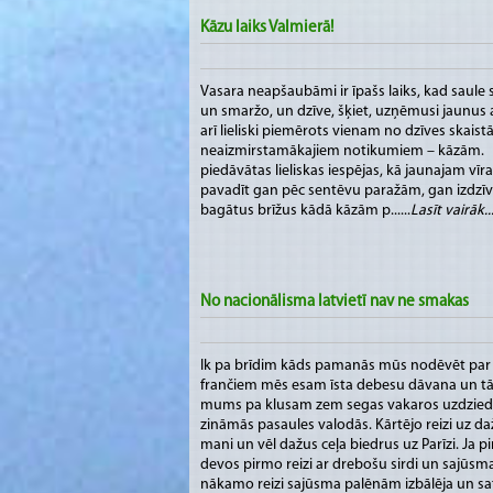
Kāzu laiks Valmierā!
Vasara neapšaubāmi ir īpašs laiks, kad saule 
un smaržo, un dzīve, šķiet, uzņēmusi jaunus a
arī lieliski piemērots vienam no dzīves skais
neaizmirstamākajiem notikumiem – kāzām. V
piedāvātas lieliskas iespējas, kā jaunajam vī
pavadīt gan pēc sentēvu paražām, gan izdzī
bagātus brīžus kādā kāzām p......
Lasīt vairāk...
No nacionālisma latvietī nav ne smakas
Ik pa brīdim kāds pamanās mūs nodēvēt par n
frančiem mēs esam īsta debesu dāvana un tā v
mums pa klusam zem segas vakaros uzdzied “
zināmās pasaules valodās. Kārtējo reizi uz d
mani un vēl dažus ceļa biedrus uz Parīzi. Ja
devos pirmo reizi ar drebošu sirdi un sajūsm
nākamo reizi sajūsma palēnām izbālēja un sat