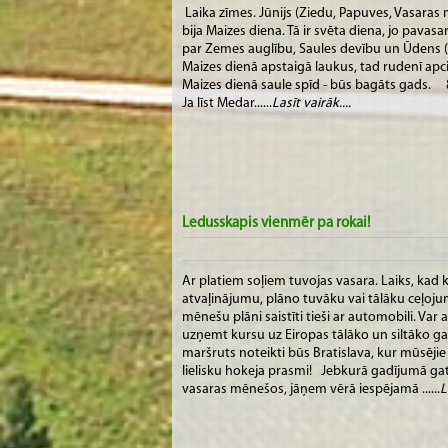
Laika zīmes. Jūnijs (Ziedu, Papuves, Vasaras
bija Maizes diena. Tā ir svēta diena, jo pavasa
par Zemes auglību, Saules devību un Ūdens (li
Maizes dienā apstaigā laukus, tad rudenī apci
Maizes dienā saule spīd - būs bagāts gads. 8.
Ja līst Medar......
Lasīt vairāk....
Ledusskapis vienmēr pa rokai!
Ar platiem soļiem tuvojas vasara. Laiks, kad 
atvaļinājumu, plāno tuvāku vai tālāku ceļojumu
mēnešu plāni saistīti tieši ar automobili. Var
uzņemt kursu uz Eiropas tālāko un siltāko ga
maršruts noteikti būs Bratislava, kur mūsēj
lielisku hokeja prasmi! Jebkurā gadījumā g
vasaras mēnešos, jāņem vērā iespējamā ......
L