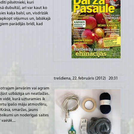
īti pilsētnieki, kuri
 dubultā), arī var kaut ko
ies kaķa balsī, un, visdrīzāk
 apkopt sējumus un, labākajā
iem parādījās brīdī, kad
trešdiena, 22. februāris (2012) 20:31
t otrajam janvārim vai agram
ļūst uzbāzīga un neatlaižas.
 vidē, kurā uzturamies ik
ķertu īpašo māju atmosfēru,
 Krāsa, smaržas, jauns
teikumi un noderīgas saites
 vairāk....