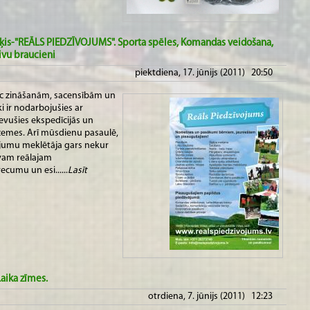
ērķis-"REĀLS PIEDZĪVOJUMS". Sporta spēles, Komandas veidošana,
ivu braucieni
piektdiena, 17. jūnijs (2011) 20:50
ēc zināšanām, sacensībām un
i ir nodarbojušies ar
devušies ekspedīcijās un
 zemes. Arī mūsdienu pasaulē,
vojumu meklētāja gars nekur
avam reālajam
cumu un esi......
Lasīt
Laika zīmes.
otrdiena, 7. jūnijs (2011) 12:23