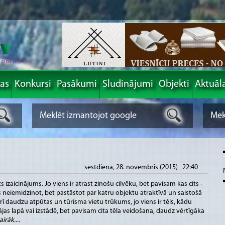
las
Konkursi
Pasākumi
Sludinājumi
Objekti
Aktuāl
sestdiena, 28. novembris (2015) 22:40
 izaicinājums. Jo viens ir atrast zinošu cilvēku, bet pavisam kas cits -
s neiemidzinot, bet pastāstot par katru objektu atraktīvā un saistošā
arī daudzu atpūtas un tūrisma vietu trūkums, jo viens ir tēls, kādu
as lapā vai izstādē, bet pavisam cita tēla veidošana, daudz vērtīgāka
airāk....