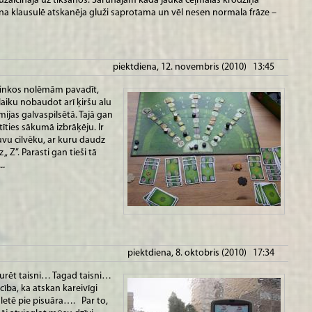
uzaicināja uz tikšanos. Sarunājām kādā jaukā ceļmalas krodziņā
ona klausulē atskanēja gluži saprotama un vēl nesen normala frāze –
piektdiena, 12. novembris (2010) 13:45
lsinkos nolēmām pavadīt,
laiku nobaudot arī ķiršu alu
ijas galvaspilsētā. Tajā gan
īties sākumā izbrāķēju. Ir
tuvu cilvēku, ar kuru daudz
„ Z”. Parasti gan tieši tā
..
piektdiena, 8. oktobris (2010) 17:34
urēt taisni… Tagad taisni…
ība, ka atskan kareivīgi
letē pie pisuāra…. Par to,