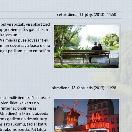
ceturtdiena, 11. jūlijs (2013) 11:50
spīd visspožāk, visapkārt zied
pgriezienus. Šis gadalaiks ir
tākajiem un
almieras pusē šovasar tiek
ram un sievai savu īpašo dienu
vojot patīkamus un emocijām
.
pirmdiena, 18. februāris (2013) 11:28
acionālistiem. Salīdzinoši ar
ien šķiet, ka katrs no
internacionāli” visās
ažām dienām liktenis aizveda
 pirms gadiem divdesmit turp
as satraukumu, tad ar katru
raukums izzuda. Pat Eifeļa