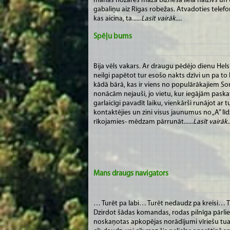
manas nozares mazā biznesa lielā haizivs un 
gabaliņu aiz Rīgas robežas. Atvadoties telef
kas aicina, ta......
Lasīt vairāk....
Spēļu bums
Bija vēls vakars. Ar draugu pēdējo dienu He
neilgi papētot tur esošo nakts dzīvi un pa to 
kādā bārā, kas ir viens no populārākajiem Som
nonācām nejauši, jo vietu, kur iegājām paskat
garlaicīgi pavadīt laiku, vienkārši runājot ar 
kontaktējies un zini visus jaunumus no „A” līdz 
rīkojamies- mēdzam pārrunāt......
Lasīt vairāk..
Mans draugs navigators
… Turēt pa labi… Turēt nedaudz pa kreisi… T
Dzirdot šādas komandas, rodas pilnīga pārliec
noskaņotas apkopējas norādījumi vīriešu tua