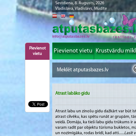
Sestdiena, 8. Augusts, 2026
Vladislava, Vladislavs, Mudīte
info@atputasbazes.lv
Pievienot
Pievienot vietu
Krustvārdu mīk
vietu
Atrast labāko gidu
Atrast labu un zinošu gidu dažkārt var būt īsts
atrast cilvēku, kas spētu runāt ar grupām, tā
veidā. Domāju, ka tieši labu gidu trūkums ir 
varam radīt par objektu tūrisma bukletos, māj
un nozīmīgāka, rodas brīdī, kad atti......
Lasīt v