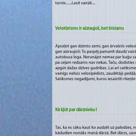
tornis......
Lasīt vairāk....
Velotūrisms ir aizraujoš, bet bīstams
Apceļot gan dzimto zemi, gan ārvalstis velosi
gan aizraujoši. Tu paspēj pamanīt daudz vair
autobusa loga. Nerunājot nemaz par kuģu sa
pa ceļam redzams nav nekas. Taču, dodoties 
apgūt dažas dzīves gudrības. Lai arī satiksm
vainīgs nebūs velosipēdists, zaudētājs pedāļ
Satiksmes negadījumi, kuros iesaistīti riteņbrau
Kā kļūt par dārznieku I
Tas, ka es sāku kaut ko audzēt uz palodzes, no
kādudien nonāks manā dārzā. Bet dārzs, sav