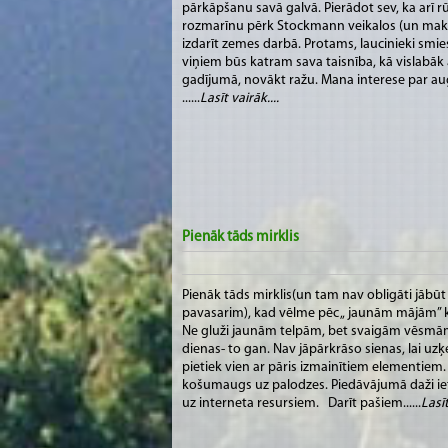
pārkāpšanu savā galvā. Pierādot sev, ka arī rūd
rozmarīnu pērk Stockmann veikalos (un maksā
izdarīt zemes darbā. Protams, laucinieki smies
viņiem būs katram sava taisnība, kā vislabāk
gadījumā, novākt ražu. Mana interese par aug
......
Lasīt vairāk....
Pienāk tāds mirklis
Pienāk tāds mirklis(un tam nav obligāti jābū
pavasarim), kad vēlme pēc „ jaunām mājām” k
Ne gluži jaunām telpām, bet svaigām vēsmām
dienas- to gan. Nav jāpārkrāso sienas, lai uz
pietiek vien ar pāris izmainītiem elementiem.
košumaugs uz palodzes. Piedāvājumā daži ie
uz interneta resursiem. Darīt pašiem......
Lasīt