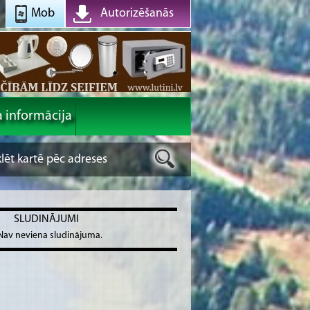
Mob
Autorizēšanās
a informācija
SLUDINĀJUMI
Nav neviena sludinājuma.