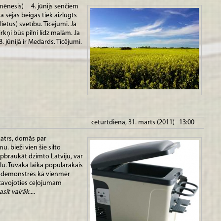
 mēnesis) 4. jūnijs senčiem
ra sējas beigās tiek aizlūgts
etus) svētību. Ticējumi. Ja
rkņi būs pilni līdz malām. Ja
 jūnijā ir Medards. Ticējumi.
ceturtdiena, 31. marts (2011) 13:00
katrs, domās par
. bieži vien šie silto
 apbraukāt dzimto Latviju, var
lu. Tuvākā laika populārākais
ie demonstrēs kā vienmēr
atavojoties ceļojumam
asīt vairāk....