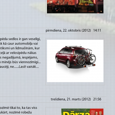
pirmdiena, 22. oktobris (2012) 14:11
pēda sedlos ir gan veselīgi,
āk kā caur automobiļa vai
tiksmi un lidmašīnām, kur
ceļā ar velosipēdu nākas
es negadījumā, iespējams,
u minējs būs viennozīmīgi...
cēji, ne......
Lasīt vairāk....
trešdiena, 21. marts (2012) 21:56
zīmē tikai to, ka tas viss
ukārt, nozīmē robežu