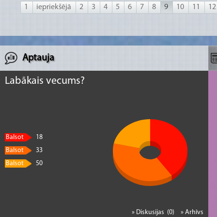
1
iepriekšējā
2
3
4
5
6
7
8
9
10
11
12
Aptauja
Labākais vecums?
Balsot
18
Balsot
33
Balsot
50
» Diskusijas (0)
» Arhīvs