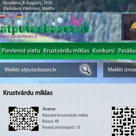
Sestdiena, 8. Augusts, 2026
Vladislava, Vladislavs, Mudīte
info@atputasbazes.lv
Pievienot vietu
Krustvārdu mīklas
Konkursi
Pasāk
Krustvārdu mīklas
Avene
Klasiskā krustvārdu mīkla
Risina: 49
Pareizi atrisinājuši: 13