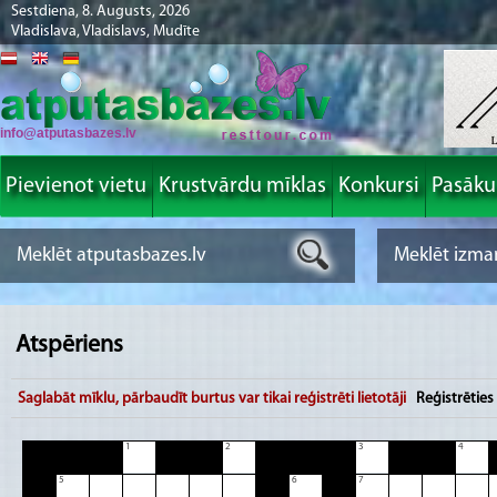
Sestdiena, 8. Augusts, 2026
Vladislava, Vladislavs, Mudīte
info@atputasbazes.lv
Pievienot vietu
Krustvārdu mīklas
Konkursi
Pasāk
Atspēriens
Saglabāt mīklu, pārbaudīt burtus var tikai reģistrēti lietotāji
Reģistrēties
1
2
3
4
5
6
7