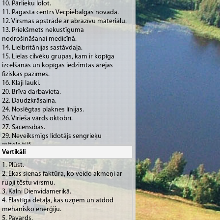
10. Pārlieku lolot.
11. Pagasta centrs Vecpiebalgas novadā.
12. Virsmas apstrāde ar abrazīvu materiālu.
13. Priekšmets nekustīguma
nodrošināšanai medicīnā.
14. Lielbritānijas sastāvdaļa.
15. Lielas cilvēku grupas, kam ir kopīga
izcelšanās un kopīgas iedzimtas ārējas
fiziskās pazīmes.
16. Klaji lauki.
20. Brīva darbavieta.
22. Daudzkrāsaina.
24. Noslēgtas plaknes līnijas.
26. Vīrieša vārds oktobrī.
27. Sacensības.
29. Neveiksmīgs lidotājs sengrieķu
mitoloģijā.
Vertikāli
31. No sausa koka atšķelta garena
vienmērīga biezuma skaida.
1. Plūst.
32. Mānīt.
2. Ēkas sienas faktūra, ko veido akmeņi ar
33. Publiska demonstrēšana un vērtēšana.
rupji tēstu virsmu.
34. Instrumentāls skaņdarbs.
3. Kalni Dienvidamerikā.
38. Jumta seguma nesējelements.
4. Elastīga detaļa, kas uzņem un atdod
39. Speciālists kuģu vadīšanā.
mehānisko enerģiju.
40. Mājdzīvnieki.
5. Pavards.