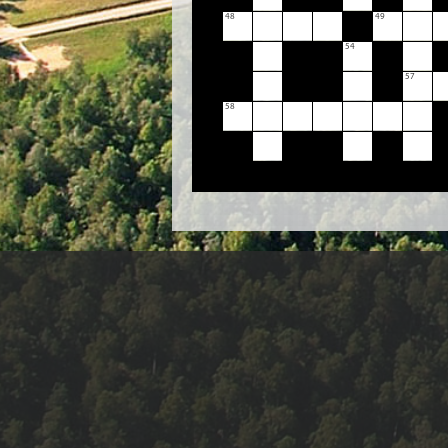
48
49
54
57
58