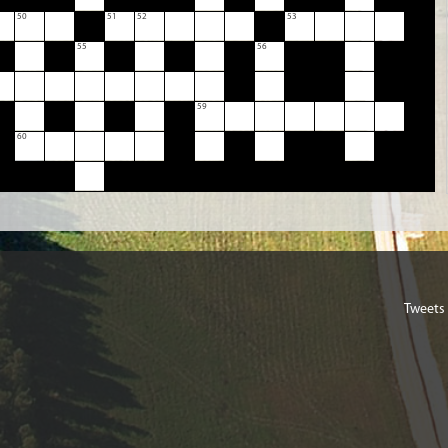
50
51
52
53
55
56
59
60
Tweets