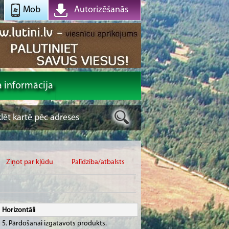
Mob
Autorizēšanās
a informācija
Ziņot par kļūdu
Palīdzība/atbalsts
Horizontāli
5. Pārdošanai izgatavots produkts.