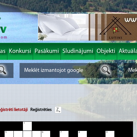
las
Konkursi
Pasākumi
Sludinājumi
Objekti
Aktuāl
ģistrēti lietotāji
Reģistrēties
1
5
6
7
8
9