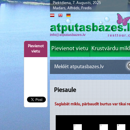
Piektdiena, 7. Augusts, 2026
Madars, Alfrēds, Fredis
info@atputasbazes.lv
Pievienot
Pievienot vietu
Krustvārdu mīk
vietu
Piesaule
Saglabāt mīklu, pārbaudīt burtus var tikai re
2
3
4